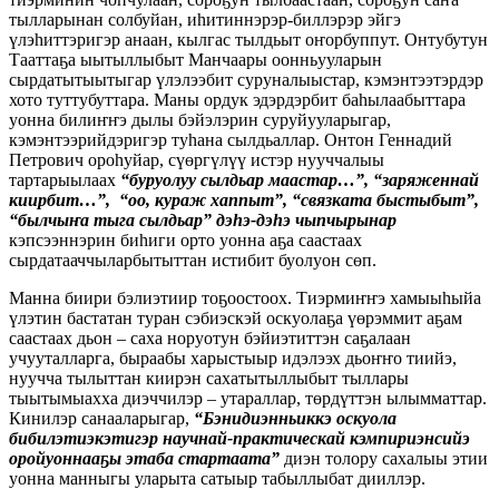
тылларынан солбуйан, иһитиннэрэр-биллэрэр эйгэ
үлэһиттэригэр анаан, кылгас тылдьыт оҥорбуппут. Онтубутун
Тааттаҕа ыытыллыбыт Манчаары оонньууларын
сырдатытыытыгар үлэлээбит суруналыыстар, кэмэнтээтэрдэр
хото туттубуттара. Маны ордук эдэрдэрбит баһылаабыттара
уонна билиҥҥэ дылы бэйэлэрин суруйууларыгар,
кэмэнтээрийдэригэр туһана сылдьаллар. Онтон Геннадий
Петрович ороһуйар, сүөргүлүү истэр нууччалыы
тартарыылаах
“буруолуу сылдьар маастар…”, “заряженнай
киирбит…”, “оо, кураж хаппыт”, “связката быстыбыт”,
“былчыҥа тыга сылдьар” дэһэ-дэһэ чыпчырынар
кэпсээннэрин биһиги орто уонна аҕа саастаах
сырдатааччыларбытыттан истибит буолуон сөп.
Манна биири бэлиэтиир тоҕоостоох. Тиэрмиҥҥэ хамыыһыйа
үлэтин бастатан туран сэбиэскэй оскуолаҕа үөрэммит аҕам
саастаах дьон – саха норуотун бэйиэтиттэн саҕалаан
учууталларга, быраабы харыстыыр идэлээх дьоҥҥо тиийэ,
нуучча тылыттан киирэн сахатытыллыбыт тыллары
тыытымыахха диэччилэр – утараллар, төрдүттэн ылымматтар.
Кинилэр санааларыгар,
“Бэнидиэнньиккэ оскуола
бибилэтиэкэтигэр научнай-практическай кэмпириэнсийэ
оройуоннааҕы этаба стартаата”
диэн толору сахалыы этии
уонна манныгы уларыта сатыыр табыллыбат дииллэр.