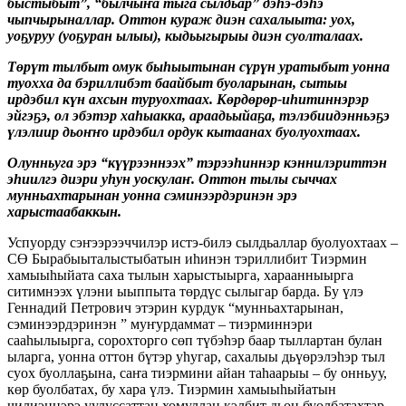
быстыбыт”, “былчыҥа тыга сылдьар” дэһэ-дэһэ
чыпчырыналлар. Оттон кураж диэн сахалыыта: уох,
уоҕуруу (уоҕуран ылыы), кыдьыгырыы диэн суолталаах.
Төрүт тылбыт омук быһыытынан сүрүн уратыбыт уонна
туохха да бэриллибэт баайбыт буоларынан, сытыы
ирдэбил күн ахсын туруохтаах. Көрдөрөр-иһитиннэрэр
эйгэҕэ, ол эбэтэр хаһыакка, араадьыйаҕа, тэлэбиидэнньэҕэ
үлэлиир дьоҥҥо ирдэбил ордук кытаанах буолуохтаах.
Олунньуга эрэ “күүрээннээх” тэрээһиннэр кэннилэриттэн
эһиилгэ диэри уһун уоскулаҥ. Оттон тылы сыччах
мунньахтарынан уонна сэминээрдэринэн эрэ
харыстаабаккын.
Успуорду сэҥээрээччилэр истэ-билэ сылдьаллар буолуохтаах –
СӨ Бырабыыталыстыбатын иһинэн тэриллибит Тиэрмин
хамыыһыйата саха тылын харыстыырга, хараанныырга
ситимнээх үлэни ыыппыта төрдүс сылыгар барда. Бу үлэ
Геннадий Петрович этэрин курдук “мунньахтарынан,
сэминээрдэринэн ” муҥурдаммат – тиэрминнэри
сааһылыырга, сорохторго сөп түбэһэр баар тыллартан булан
ыларга, уонна оттон бүтэр уһугар, сахалыы дьүөрэлэһэр тыл
суох буоллаҕына, саҥа тиэрмини айан таһаарыы – бу онньуу,
көр буолбатах, бу хара үлэ. Тиэрмин хамыыһыйатын
чилиэннэрэ уулуссаттан хомуллан кэлбит дьон буолбатахтар –