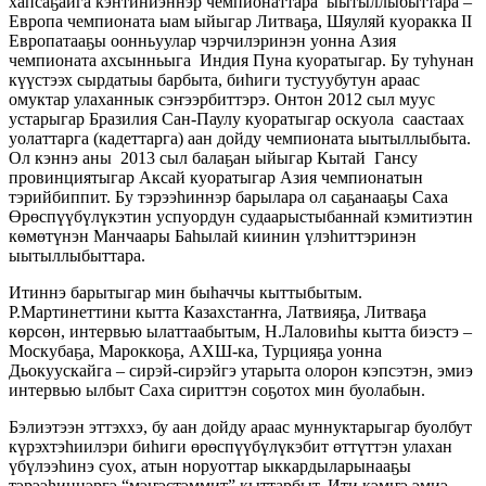
хапсаҕайга кэнтиниэннэр чемпионаттара ыытыллыбыттара –
Европа чемпионата ыам ыйыгар Литваҕа, Шяуляй куоракка II
Европатааҕы оонньуулар чэрчилэринэн уонна Азия
чемпионата ахсынньыга Индия Пуна куоратыгар. Бу туһунан
күүстээх сырдатыы барбыта, биһиги тустуубутун араас
омуктар улаханнык сэҥээрбиттэрэ. Онтон 2012 сыл муус
устарыгар Бразилия Сан-Паулу куоратыгар оскуола саастаах
уолаттарга (кадеттарга) аан дойду чемпионата ыытыллыбыта.
Ол кэннэ аны 2013 сыл балаҕан ыйыгар Кытай Гансу
провинциятыгар Аксай куоратыгар Азия чемпионатын
тэрийбиппит. Бу тэрээһиннэр барылара ол саҕанааҕы Саха
Өрөспүүбүлүкэтин успуордун судаарыстыбаннай кэмитиэтин
көмөтүнэн Манчаары Баһылай киинин үлэһиттэринэн
ыытыллыбыттара.
Итиннэ барытыгар мин быһаччы кыттыбытым.
Р.Мартинеттини кытта Казахстаҥҥа, Латвияҕа, Литваҕа
көрсөн, интервью ылаттаабытым, Н.Лаловиһы кытта биэстэ –
Москубаҕа, Мароккоҕа, АХШ-ка, Турцияҕа уонна
Дьокуускайга – сирэй-сирэйгэ утарыта олорон кэпсэтэн, эмиэ
интервью ылбыт Саха сириттэн соҕотох мин буолабын.
Бэлиэтээн эттэххэ, бу аан дойду араас муннуктарыгар буолбут
күрэхтэһиилэри биһиги өрөспүүбүлүкэбит өттүттэн улахан
үбүлээһинэ суох, атын норуоттар ыккардыларынааҕы
тэрээһиннэргэ “мэҥэстэммит” кыттарбыт. Ити кэмҥэ эмиэ