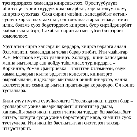
тренердэрдээх хамаанда киирсиэхтээх. Өрөспүүбүлүкэ
иһинээҕи турнир курдук ким баҕарбыт, харчы төлүү-төлүү
киирсиэ суохтаах. Саха сирин чиэһин, хапсаҕайбыт аатын-
суолун харыстыахтаахпыт, сөптөөх маастарыстыбаҕа тиийэ
илик, бэлэмэ суох бөҕөтөрдөөх киирсэн, буор сирэйдэнэрбит
кыбыстыыта бэрт, Сахабыт сирин аатын түһэн биэрэрбит
хомололоох.
Урут атын сиргэ хапсаҕайы көрдөрө, киирсэ барарга анаан
бэлэмнэнэн, хамаанданы талан барар этибит. Ити чааһыгар
А.Е. Мостахов күүскэ үлэлиирэ. Холобур, кини хапсаҕайы
манна ыытыллар аан дойду таһымнаах турнирдарга –
Коркиҥҥа, Роман Дмитриевка – эрдэттэн бэлэмнээн, омук
хамаандаларын кытта эрдэттэн кэпсэтэн, кинилэргэ
быраабыланы, видеолары ыыталаан билиһиннэрэрэ, манна
кэллэхтэринэ семинар ыытан практикаҕа көрдөрөрө. Ол кэннэ
тусталлара.
Били улуу нуучча суруйааччыта “Россияҕа икки иэдээн баар –
суолларбыт уонна акаарыларбыт” диэбитигэр дылы,
хапсаҕайы эмиэ икки иэдээн таҥнары тардар: быраабылабыт
ситэтэ, чопчута суоҕа уонна бөҕөстөрбүт көҕө, кимиитэ суох
тустуулара. Ити иккиһэ басткытыттан сиэттэрэн тахсар
итэҕэстэрбит.