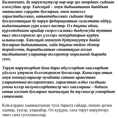
Билиҥҥитэ, бу көрүҥмүтүгэр көр-нар эрэ аҥардаах сыһыан
олохсуйан эрэр. Хапсаҕай – омук быһыытынан баайбыт
маанылаах сорҕото буоларын, онон киниэхэ
харыстабыллаах, ытыктабыллаах сыһыан баар
буолуохтааҕын бу көрүҥ федерациятын салалтата өйдүү,
кыһамньытын уура илигэ көстөр. Ол даҕаны иһин,
күрэхтэһиини арыйар сиэргэ-силиккэ дьоһумсуйа туттан
тыл этэллэринэн эрэ үлэлэрэ муҥурданарын курдук
ылыныллар. Хапсаҕай омукпут бүтүннүүтүн баайа
буоларын быһыытынан, хайа даҕаны тойон эбэтэр
тэрийээччи, быраабылатын санаатаҕын ахсын
талбытынан уларытар-тэлэритэр моральнай бырааба
суох.
Төрүт көрүҥнэрбит бука бары өбүгэлэрбит хаалларбыт
үйэлээх үтүөкэн бэлэхтэринэн буолаллар. Кинилэри атын
омук оонньууларыгар чугаһата сатаан араастаан
уларыппакка-тэлэриппэккэ, харыстаан илдьэ сылдьыы
уонна кэлэр көлүөнэлэрбитигэр чөл хаалларыы – биһиги
ытык иэспит буоларын чыпчылҕан да түгэнигэр умнарбыт
сатаммат.
Кэм-кэрдии хаамыытынан туох барыта сайдар, иннин диэки
хаамар, үүнэр, уларыйар. Ол курдук, саха төрүт көрүҥнэрэ
эмиэ саҥа суолланаллар.