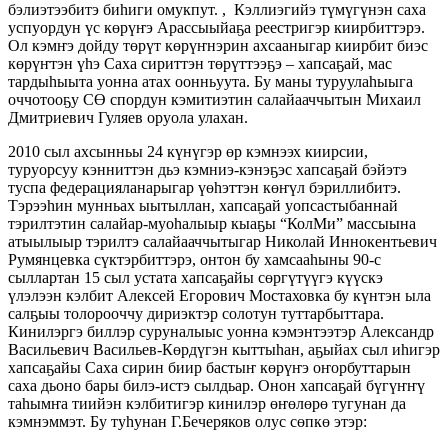
бэлиэтээбитэ биһиги омукпут. , Кэллиэгийэ түмүгүнэн саха
успуордун үс көрүҥэ Арассыыйаҕа реестригэр киирбиттэрэ.
Ол кэмҥэ дойду төрүт көрүҥнэрин ахсааныгар киирбит биэс
көрүҥтэн үһэ Саха сириттэн төрүттээҕэ – хапсаҕай, мас
тардыһыыта уонна атах оонньуута. Бу маны туруулаһыыга
оччотооҕу СӨ спордун кэмитиэтин салайааччытын Михаил
Дмитриевич Гуляев оруола улахан.
2010 сыл ахсынньы 24 күнүгэр өр кэмнээх киирсии,
туруорсуу кэнниттэн дьэ кэмниэ-кэнэҕэс хапсаҕай бэйэтэ
туспа федерацияланарыгар үөһэттэн көҥүл бэриллибитэ.
Тэрээһин мунньах ыытыллан, хапсаҕай уопсастыбаннай
тэрилтэтин салайар-муоһалыыр кыаҕы “КолМи” массыына
атыылыыр тэрилтэ салайааччытыгар Николай Иннокентьевич
Румянцевка сүктэрбиттэрэ, онтон бу хамсааһыны 90-с
сыллартан 15 сыл устата хапсаҕайы сөргүтүүгэ күүскэ
үлэлээн кэлбит Алексей Егорович Мостаховка бу күнтэн ыла
салҕыы толорооччу дириэктэр солотун туттарбыттара.
Кинилэргэ биллэр суруналыыс уонна кэмэнтээтэр Александр
Васильевич Васильев-Көрдүгэн кыттыһан, аҕыйах сыл иһигэр
хапсаҕайы Саха сирин биир бастыҥ көрүҥэ оҥорбуттарын
саха дьоно бары билэ-истэ сылдьар. Онон хапсаҕай бүгүҥҥү
таһымҥа тиийэн кэлбитигэр кинилэр өҥөлөрө тугунан да
кэмнэммэт. Бу туһунан Г.Бечеряков олус сөпкө этэр: