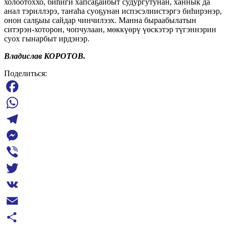
холоотоххо, биһиги хапсаҕайбыт судургутунан, ханнык да
анал тэриллэрэ, таҥаһа суоҕунан испэсэлиистэргэ биһирэнэр,
онон салҕыы сайдар чинчилээх. Манна быраабылатын
ситэрэн-хоторон, чопчулаан, мөккүөрү үөскэтэр түгэннэрин
суох гынарбыт ирдэнэр.
Владислав КОРОТОВ.
Поделиться:
Facebook
WhatsApp
Telegram
Messenger
Viber
Twitter
VK
Email