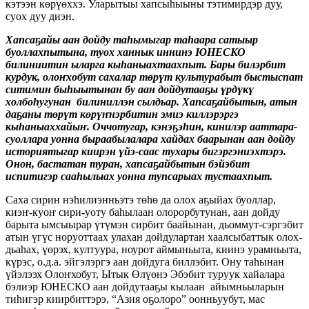
кэтээн көрүөххэ. Уларытыы хапсыһыыны тэтимирдэр дуу,
суох дуу диэн.
Хапсаҕайы аан дойду таһымыгар таһаара сатыыр
буоллахпытына, туох ханнык иннинэ ЮНЕСКО
билиниитин ыларга кыһаныахтаахпыт. Бары билэрбит
курдук, олоҥхобут сахалар төрүт культурабыт быстыспат
ситимин быһыытынан бу аан дойдутааҕы үрдүкү
холбоһугунан билиниллэн сылдьар. Хапсаҕайбытын, атын
даҕаны төрүт көрүҥнэрбитин эмиэ киллэрэргэ
кыһаныаххайыҥ. Оччотугар, кэнэҕэһин, кинилэр ааттара-
суоллара уонна быраабылалара хайдах баарынан аан дойду
историятыгар киирэн үйэ-саас тухары бигэргэниэхтэрэ.
Онон, бастатан туран, хапсаҕайбытын бэйэбит
испитигэр сааһылыах уонна тупсарыах тустаахпыт.
Саха сирин нэһилиэнньэтэ төһө да олох аҕыйах буоллар,
киэҥ-куоҥ сири-уоту баһылаан олорорбутунан, аан дойду
барыта ымсыырар үтүмэн сирбит баайынан, дьоммут-сэргэбит
атын үгүс норуоттаах улахан дойдулартан хаалсыбаттык олох-
дьаһах, үөрэх, култуура, ноурот аймыньыта, киинэ урамньыта,
күрэс, о.д.а. эйгэлэргэ аан дойдуга биллэбит. Ону таһынан
үйэлээх Олоҥхобут, Ытык Өлүөнэ Эбэбит туруук хайалара
бэлиэр ЮНЕСКО аан дойдутааҕы кылаан айымньыларын
тиһигэр киирбиттэрэ, “Азия оҕолоро” оонньуубут, мас