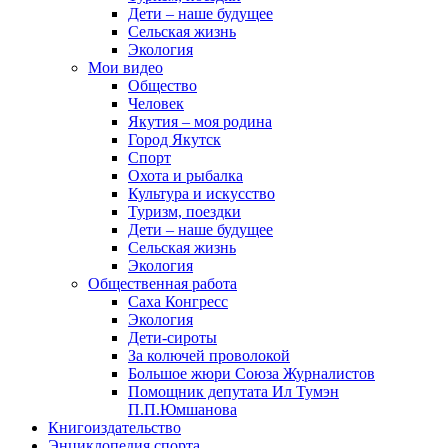
Дети – наше будущее
Сельская жизнь
Экология
Мои видео
Общество
Человек
Якутия – моя родина
Город Якутск
Спорт
Охота и рыбалка
Культура и искусство
Туризм, поездки
Дети – наше будущее
Сельская жизнь
Экология
Общественная работа
Саха Конгресс
Экология
Дети-сироты
За колючей проволокой
Большое жюри Союза Журналистов
Помощник депутата Ил Тумэн
П.П.Юмшанова
Книгоиздательство
Энциклопедия спорта