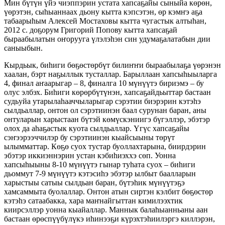
Мин бүтүн үйэ чиэппэрин устата хапсаҕайы сыныйа көрөн,
үөрэтэн, сыһыаннаах дьону кытта кэпсэтэн, өр кэмҥэ аҕа
табаарыһым Алексей Мостаховы кытта чугастык алтыһан,
2012 с. доҕорум Григорий Попову кытта хапсаҕай
быраабылатын оҥорууга үлэлэһэн син удумаҕалатабын дии
саныыбын.
Кырдьык, биһиги бөҕөстөрбүт билиҥҥи быраабылаҕа үөрэнэн
хаалан, бэрт наҕыллык тусталлар. Барыллаан хапсыһыыларга
4, финал аҥаарыгар – 8, финалга 10 мүнүүтэ бириэмэ – бу
олус элбэх. Биһиги көрөрбүтүнэн, хапсаҕайдьыттар бастаан
судьуйа утарылаһааччыларыгар сэрэтии биэрэрин кэтэһэ
сылдьаллар, онтон ол сэрэтиинэн баал сурунан баран, аны
онтуларын харыстаан бүтэй көмүскэниигэ бүгэллэр, эбэтэр
олох да аһаҕастык куота сылдьаллар. Үгүс хапсаҕайы
сэҥээрээччилэр бу сэрэтиинэн кыайсыыны төрүт
ылымматтар. Көҕө суох тустар буоллахтарына, биирдэрин
эбэтэр иккиэннэрин устан кэбиһиэххэ сөп. Уонна
хапсыһыыны 8-10 мүнүүтэ гынар туһата суох – биһиги
дьоммут 7-9 мүнүүтэ кэтэсиһэ эбэтэр ылбыт баалларын
харыстыы сатыы сылдьан баран, бүтэһик мүнүүтэҕэ
хамсаммыта буолаллар. Онтон атын сиртэн кэлбит бөҕөстөр
кэтэһэ сатаабакка, хара маҥнайгыттан кимилээхтик
киирсэллэр уонна кыайаллар. Маннык балаһыанньаны аан
бастаан өрөспүүбүлүкэ иһинээҕи күрэхтэһиилэргэ киллэрэн,