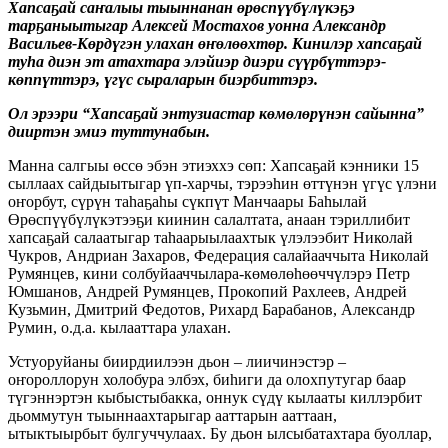
Хапсаҕай саҥалыы тыыннанан өрөспүүбүлүкэҕэ
тарҕаныытыгар Алексей Мостахов уонна Александр
Васильев-Көрдүгэн улахан өҥөлөөхтөр. Кинилэр хапсаҕай
туһа диэн эт атахтара элэйиэр диэри сүүрбүттэрэ-
көппүттэрэ, үгүс сыраларын биэрбиттэрэ.
Ол эрээри “Хапсаҕай энтузиастар көмөлөрүнэн сайынна”
дииртэн эмиэ туттунабын.
Манна салгыы өссө эбэн этиэххэ сөп: Хапсаҕай кэнники 15
сыллаах сайдыытыгар үп-харчы, тэрээһин өттүнэн үгүс үлэни
оҥорбут, сүрүн таһаҕаһы сүкпүт Манчаары Баһылай
Өрөспүүбүлүкэтээҕи киинин салалтата, анаан тэриллибит
хапсаҕай салаатыгар таһаарыылаахтык үлэлээбит Николай
Чукров, Андриан Захаров, Федерация салайааччыта Николай
Румянцев, кини солбуйааччылара-көмөлөһөөччүлэрэ Петр
Юмшанов, Андрей Румянцев, Прокопий Рахлеев, Андрей
Кузьмин, Дмитрий Федотов, Рихард Барабанов, Александр
Румин, о.д.а. кылааттара улахан.
Устуоруйаны биирдиилээн дьон – лиичинэстэр –
оҥороллорун холобура элбэх, биһиги да олохпутугар баар
түгэннэртэн кыбыстыбакка, оннук сүдү кылааты киллэрбит
дьоммутун тыыннаахтарыгар ааттарын ааттаан,
ытыктыырбыт булгуччулаах. Бу дьон ылсыбатахтара буоллар,