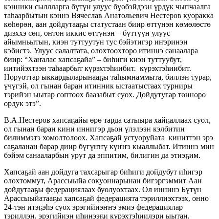
кэнники сыллларга бүтүн улуус бүөбэйдээн үрдүк чыпчаалга
таһаарбытын кэннэ Вячеслав Анатольевич Нестеров куоракка
көһөрөн, аан дойдутааҕы статустаан биир өттүнэн көмөлөстө
диэххэ сөп, онтон иккис өттүнэн – бүттүүн улуус
айымньытын, киэн туттуутун тус бэйэтигэр иҥэринэн
кэбистэ. Улуус салалтата, олохтоохторо итиннэ санаалара
биир: “Хаҥалас хапсаҕайа” – биһиги киэн туттуубут,
иитийэхтээн таһаарбыт күрэхтэһиибит. күрэхтэһиибит.
Норуоттар ыккардыларынааҕы таһымнаммыта, биллэн турар,
үчүгэй, ол гынан баран итинник ыстаатыстаах турниры
тэрийэн ыытар сөптөөх баазабыт суох. Дойдутугар төннөрө
ордук этэ”.
В.А.Нестеров хапсаҕайы өрө тарда сатыыра хайҕаллаах суол,
ол гынан баран кини иннигэр дьон үлэлээн кэлбитин
билиммэтэ хомолтолоох. Хапсаҕай устуоруйата киниттэн эрэ
саҕаланан барар диир бүгүҥҥү күҥҥэ кыаллыбат. Итиннэ мин
бэйэм санааларбын урут да эппитим, билигин да этиэҕим.
Хапсаҕай аан дойдуга тахсарыгар биһиги дойдубут иһигэр
олохтоммут, Арассыыйа сокуоннарынан бигэргэммит Аан
дойдутааҕы федерациялаах буолуохтаах. Ол иннинэ Бүтүн
Арассыыйатааҕы хапсаҕай федерацията тэриллиэхтээх, онно
24-тэн итэҕэһэ суох эрэгийиэҥҥэ эмиэ федерациялар
тэриллэн, эрэгийиэн иһинээҕи күрэхтэһиилэри ыытан,