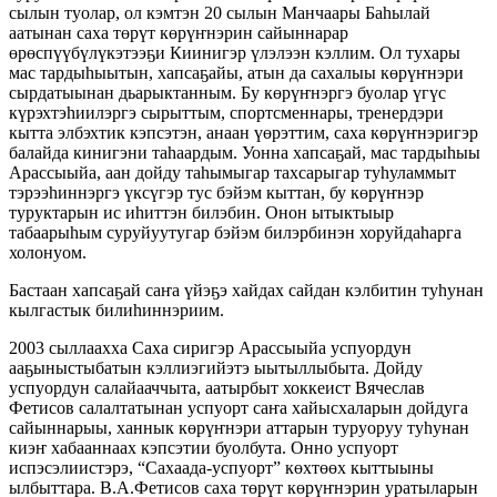
сылын туолар, ол кэмтэн 20 сылын Манчаары Баһылай
аатынан саха төрүт көрүҥнэрин сайыннарар
өрөспүүбүлүкэтээҕи Киинигэр үлэлээн кэллим. Ол тухары
мас тардыһыытын, хапсаҕайы, атын да сахалыы көрүҥнэри
сырдатыынан дьарыктанным. Бу көрүҥнэргэ буолар үгүс
күрэхтэһиилэргэ сырыттым, спортсменнары, тренердэри
кытта элбэхтик кэпсэтэн, анаан үөрэттим, саха көрүҥнэригэр
балайда кинигэни таһаардым. Уонна хапсаҕай, мас тардыһыы
Арассыыйа, аан дойду таһымыгар тахсарыгар туһуламмыт
тэрээһиннэргэ үксүгэр тус бэйэм кыттан, бу көрүҥнэр
туруктарын ис иһиттэн билэбин. Онон ытыктыыр
табаарыһым суруйуутугар бэйэм билэрбинэн хоруйдаһарга
холонуом.
Бастаан хапсаҕай саҥа үйэҕэ хайдах сайдан кэлбитин туһунан
кылгастык билиһиннэриим.
2003 сыллаахха Саха сиригэр Арассыыйа успуордун
ааҕыныстыбатын кэллиэгийэтэ ыытыллыбыта. Дойду
успуордун салайааччыта, аатырбыт хоккеист Вячеслав
Фетисов салалтатынан успуорт саҥа хайысхаларын дойдуга
сайыннарыы, ханнык көрүҥнэри аттарын туруоруу туһунан
киэҥ хабааннаах кэпсэтии буолбута. Онно успуорт
испэсэлиистэрэ, “Сахаада-успуорт” көхтөөх кыттыыны
ылбыттара. В.А.Фетисов саха төрүт көрүҥнэрин уратыларын