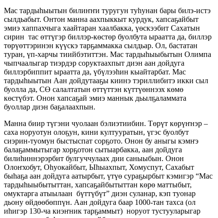
Мас тардыһыытын билиҥҥи туругун туһунан бары билэ-истэ
сылдьабыт. Онтон манна аахпыккыт курдук, хапсаҕайбыт
эмиэ хаппахчыга хаайтаран хаалбакка, үөскээбит Сахатын
сирин тас өттүгэр биллэр-көстөр буолбута ыраатта да, биллэр
төрүөттэринэн күүскэ тарҕаммакка сылдьар. Ол, бастатан
туран, үп-харчы тиийбэтиттэн. Мас тардыһыыбытын Олимпа
чыпчаалыгар тиэрдэр соруктаахпыт диэн аан дойдуга
биллэрбиппит ыраатта да, үбүлээһин кыайтарбат. Мас
тардыһыытын Аан дойдутааҕы киинэ тэриллибитэ икки сыл
буолла да, СӨ салалтатын өттүттэн күттүөннээх көмө
көстүбэт. Онон хапсаҕай эмиэ маннык дьылҕаламмата
буоллар диэн баҕалаахпын.
Манна биир түгэни чуолаан бэлиэтиибин. Төрүт көрүҥнэр –
саха норуотун олоҕун, кини култууратын, үгэс буолбут
сиэрин-туомун быстыспат сорҕото. Онон бу аныгы кэмҥэ
балаҕаммытыгар хорҕотон сытыарбакка, аан дойдуга
билиһиннэрэрбит булгуччулаах дии саныыбын. Онон
Олоҥхобут, Оһуокайбыт, Ыһыахпыт, Хомуспут, Сахабыт
быһаҕа аан дойдуга аатырбыт, үтүө сураҕырбыт кэмигэр “Мас
тардыһыыбытыттан, хапсаҕайбытыттан көрө маттыбыт,
омуктарга атыылаан бүттүбүт” диэн суланар, кэп туонар
дьону өйдөөбөппүн. Аан дойдуга баар 1000-тан тахса (ол
иһигэр 130-ча киэҥник тарҕаммыт) норуот тустууларыгар