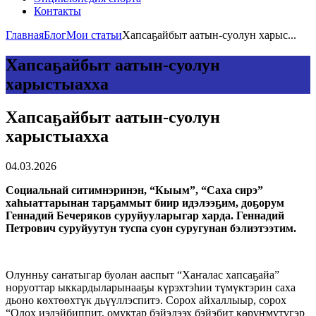
Контакты
Главная
Блог
Мои статьи
Хапсаҕайбыт аатын-суолун харыс...
Хапсаҕайбыт аатын-суолун
харыстыахха
Хапсаҕайбыт аатын-суолун
харыстыахха
04.03.2026
Социальнай ситимнэринэн, “Кыым”, “Саха сирэ”
хаһыаттарынан тарҕаммыт биир идэлээҕим, доҕорум
Геннадий Бечеряков суруйууларыгар харда. Геннадий
Петрович суруйуутун туспа суон суругунан бэлиэтээтим.
Олунньу саҥатыгар буолан ааспыт “Хаҥалас хапсаҕайа”
норуоттар ыккардыларынааҕы күрэхтэһии түмүктэрин саха
дьоно көхтөөхтүк дьүүллэспитэ. Сорох айхаллыыр, сорох
“Олох иэдэйбиппит, омуктар бэйэлээх бэйэбит көрүҥмүтүгэр