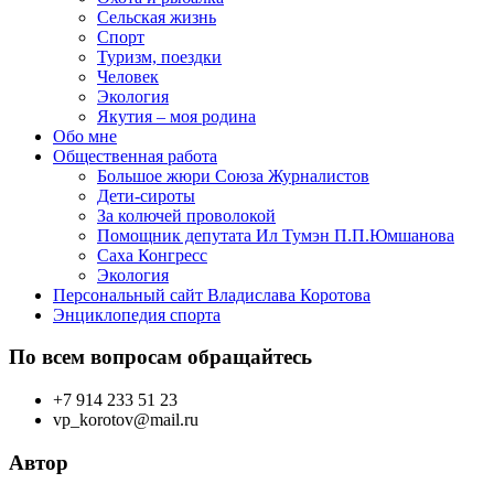
Сельская жизнь
Спорт
Туризм, поездки
Человек
Экология
Якутия – моя родина
Обо мне
Общественная работа
Большое жюри Союза Журналистов
Дети-сироты
За колючей проволокой
Помощник депутата Ил Тумэн П.П.Юмшанова
Саха Конгресс
Экология
Персональный сайт Владислава Коротова
Энциклопедия спорта
По всем вопросам обращайтесь
+7 914 233 51 23
vp_korotov@mail.ru
Автор