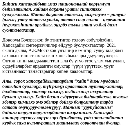
Биһиги хапсаҕайбыт эмиэ национальнай көрүҥмүт
быһыытынан, хайаан даҕаны ураты силиктээх
буолуохтаах. Манна даҕатан эттэххэ, сиэр-туом – ритуал
(алгыс, уоту аһатыы уо.д.а, оттон сиэр-силик – церемония
(күрэхтэһиини арыйыы, эҕэрдэ тылы этии уо.д.а) диэн
суолталаахтар.
Доҕорум Бэчэрээкэп бу этиитигэр толору сөбүлэһэбин.
Хапсаҕайы сэҥээрээччилэр өйдүүр буолуохтаахтар, 2021
сылга дылы, А.Е.Мостахов үлэлиир кэмигэр, судьуйаларбыт
сахалыы таҥастаах тахсан хапсыһыылары дьүүллүүллэрэ.
Онтон кини ыалдьыаҕыттан ыла бу үтүө үгэс улам умнуллан,
судьуйаларбыт арҕааҥҥы омуктар “үрүҥ үрүттээх, үрүҥ
ыстааннаах” таҥастарыгар көһөн хаалбыттар.
Аны, сорох хапсаҕайдьыттарбыт “хайп” диэн муоданы
батыһан буоллаҕа, түһүлгэҕэ араастаан туттар-хаптар,
далбаатанар, хаамар-сиимэр, тэбиэлэнэр-охсуоланар
буолан эрэллэр. Хайп диэни судургутук быһаардахха, туохха
эбэтэр кимиэхэ эмэ эбэтэр бэйэҕэ болҕомтону тарда
сатаан омунуруу-төлөнүрүү. Маннык “уруһуйданыы”
биһиги төрүт көрүҥнэрбитин киэргэппэт. Хапсаҕай
көннөрү тустуу көрүҥэ эрэ буолбатах, үөһэ этиллибитин
курдук саха культуратын маанылаах сорҕотунан буолар.