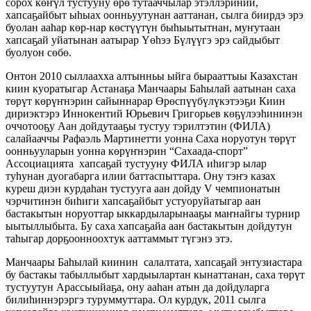
сорох көҥүл тустууну өрө тутааччылар этэллэринии,
хапсаҕайбыт ыһыах оонньуутунан ааттанан, сылга биирдэ эрэ
буолан ааһар көр-нар көстүүтүн быһыытытнан, муҥутаан
хапсаҕай уйатынан аатырар Үөһээ Бүлүүгэ эрэ сайдыбыт
буолуон сөбө.
Онтон 2010 сыллаахха алтынньы ыйга бырааттыы Казахстан
киин куоратыгар Астанаҕа Манчаары Баһылай аатынан саха
төрүт көрүҥнэрин сайыннарар Өрөспүүбүлүкэтээҕи Киин
дириэктэрэ Иннокентий Юрьевич Григорьев көҕүлээһининэн
оччотооҕу Аан дойдутааҕы тустуу тэрилтэтин (ФИЛА)
салайааччы Рафаэль Мартинетти уонна Саха норуотун төрүт
оонньууларын уонна көрүҥнэрин “Сахаада-спорт”
Ассоциацията хапсаҕай тустууну ФИЛА иһигэр ылар
туһунан дуогабарга илии баттаспыттара. Ону тэҥэ казах
куреш диэн курдаһан тустууга аан дойду V чемпионатын
чэрчитинэн биһиги хапсаҕайбыт устуоруйатыгар аан
бастакытын норуоттар ыккардыларынааҕы маҥнайгы турнир
ыытыллыбыта. Бу саха хапсаҕайа аан бастакытын дойдутун
таһыгар дорҕоонноохтук ааттаммыт түгэнэ этэ.
Манчаары Баһылай киинин салалтата, хапсаҕай энтузиастара
бу бастакы табыллыбыт хардыылартан кынаттанан, саха төрүт
тустуутун Арассыыйаҕа, ону ааһан атын да дойдуларга
билиһиннэрэргэ туруммуттара. Ол курдук, 2011 сылга