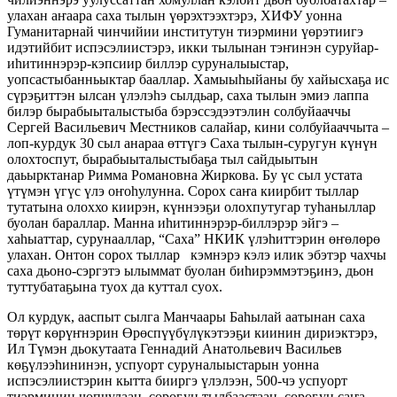
улахан аҥаара саха тылын үөрэхтээхтэрэ, ХИФУ уонна
Гуманитарнай чинчийии институтун тиэрмини үөрэтиигэ
идэтийбит испэсэлиистэрэ, икки тылынан тэҥинэн суруйар-
иһитиннэрэр-кэпсиир биллэр суруналыыстар,
уопсастыбанньыктар бааллар. Хамыыһыйаны бу хайысхаҕа ис
сүрэҕиттэн ылсан үлэлэһэ сылдьар, саха тылын эмиэ лаппа
билэр бырабыыталыстыба бэрэссэдээтэлин солбуйааччы
Сергей Васильевич Местников салайар, кини солбуйааччыта –
лоп-курдук 30 сыл анараа өттүгэ Саха тылын-суругун күнүн
олохтоспут, бырабыыталыстыбаҕа тыл сайдыытын
даьырктанар Римма Романовна Жиркова. Бу үс сыл устата
үтүмэн үгүс үлэ оҥоһулунна. Сорох саҥа киирбит тыллар
тутатына олоххо киирэн, күннээҕи олохпутугар туһаныллар
буолан бараллар. Манна иһитиннэрэр-биллэрэр эйгэ –
хаһыаттар, сурунааллар, “Саха” НКИК үлэһиттэрин өҥөлөрө
улахан. Онтон сорох тыллар кэмнэрэ кэлэ илик эбэтэр чахчы
саха дьоно-сэргэтэ ылыммат буолан биһирэммэтэҕинэ, дьон
туттубатаҕына туох да куттал суох.
Ол курдук, ааспыт сылга Манчаары Баһылай аатынан саха
төрүт көрүҥнэрин Өрөспүүбүлүкэтээҕи киинин дириэктэрэ,
Ил Түмэн дьокутаата Геннадий Анатольевич Васильев
көҕүлээһининэн, успуорт суруналыыстарын уонна
испэсэлиистэрин кытта бииргэ үлэлээн, 500-чэ успуорт
тиэрминин чопчулаан, сороҕун тылбаастаан, сороҕун саҥа