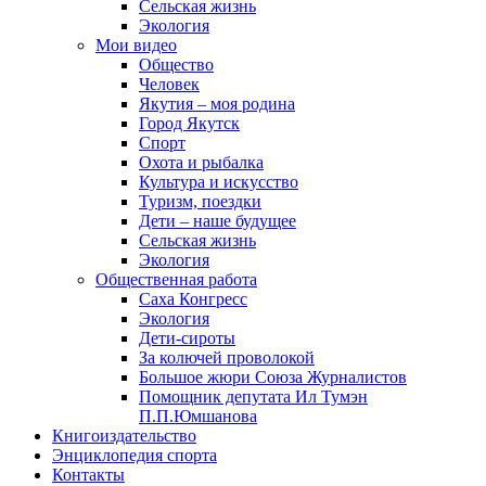
Сельская жизнь
Экология
Мои видео
Общество
Человек
Якутия – моя родина
Город Якутск
Спорт
Охота и рыбалка
Культура и искусство
Туризм, поездки
Дети – наше будущее
Сельская жизнь
Экология
Общественная работа
Саха Конгресс
Экология
Дети-сироты
За колючей проволокой
Большое жюри Союза Журналистов
Помощник депутата Ил Тумэн
П.П.Юмшанова
Книгоиздательство
Энциклопедия спорта
Контакты