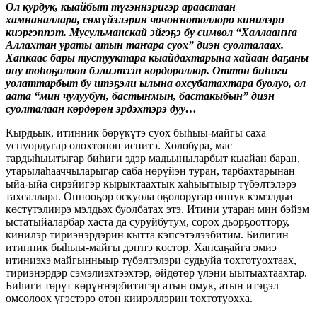
Ол курдук, кыайбыт түгэннэригэр араастаан
хамнаналлара, сөмүйэлэрин чочоҥнотоллоро кинилэри
киэргэппэт. Мусульманскай эйгэҕэ бу символ “Халлааҥҥа
Аллахтан ураты атын таҥара суох” диэн суолталаах.
Хапкаас бары тустууктара кыайдахтарына хайаан даҕаны
ону тоһоҕолоон бэлиэтээн көрдөрөллөр. Оттон биһиги
уолаттарбыт бу итэҕэли ылына охсубатахтара буолуо, ол
аата “мин чулуубун, бастыҥмын, бастакыбын” диэн
суолталаан көрдөрөн эрдэхтэрэ дуу…
Кырдьык, итинник бөрүкүтэ суох быһыы-майгы саха
успуордугар олохтонон испитэ. Холобура, мас
тардыһыытыгар биһиги эдэр мадьыныларбыт кыайан баран,
утарылаһааччыларыгар саба нөрүйэн туран, тарбахтарынан
ыйа-ыйа сирэйигэр кырыктаахтык хаһыытыыр түбэлтэлэрэ
тахсаллара. Оннооҕор оскуола оҕолоругар оннук кэмэлдьи
көстүтэлиирэ мэлдьэх буолбатах этэ. Итини утаран мин бэйэм
ыстатыйаларбар хаста да суруйбутум, сорох дьорҕооттору,
кинилэр тириэнэрдэрин кытта кэпсэтэлээбитим. Билигин
итинник быһыы-майгы дэҥҥэ көстөр. Хапсаҕайга эмиэ
итиниэхэ майгынныыр түбэлтэлэри судьуйа тохтотуохтаах,
тириэнэрдэр сэмэлиэхтээхтэр, өйдөтөр үлэни ыытыахтаахтар.
Биһиги төрүт көрүҥнэрбитигэр атын омук, атын итэҕэл
омсолоох үгэстэрэ өтөн киирэллэрин тохтотуохха.