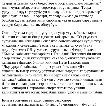
хаардыы хааман, саха бөҕөстөрүн буор сирэйдээн бардылар”
диэн муҥатыйар, онтон сорохтор төрүт даҕаны “Туора
урдустар төрүт тустуубутун хапсаҕайбытын илдьэ бардылар”
диэн суланаллар. Ол эрээри, хапсаҕай – мал да харчы да
буолбатах, таптаабыт киһи сиэбигэр уктан илдьэ барар кыаҕа
суоҕун бары дьэҥкэтик өйдүүбүт.
Онтон бу саха төрүт көрүҥүн долгутар үгүс ыйытыктарга
бэйэтин санаатын биир идэлээх табаарыһым, СӨ үтүөлээх
суруналыыһа Геннадий Бечеряков соцситимнэргэ суруйбутун
улаханнык сэҥээрдим (ааспыт сэттиэлэҕэ ол суруйууну
доҕорбут, эмиэ СӨ үтүөлээх суруналыыһа Федор Рахлеев
“Кыым” хаһыакка таһаарбыта). Геннадий Петрович билигин
“Аар тайҕа” диэн булчуттарга, саха эр дьонугар туһуламмыт
хаһыаты таһаарар, биһиги кинини Петр Павловтыын
“Дьулурҕан” хаһыакка бииргэ үлэлээбит, саҥа үйэ
саҕаланыытыгар спорду утумнаахтык сырдаппыт суруналыыс
быһыытынан билинэбит. Кини бэрт киэҥ хабааннаах,
хапсаҕай сайдыытыгар, бүгүҥҥү туругар уонна инникитигэр
бэйэтин санааларын этэр ыстатыйата киэҥ сэҥээриини ылла.
Мин Геннадий Петровиһы спорт эйгэтигэр үлэлии
кэлиэхпиттэн чугастык билсэбин, кини үлэтин эмиэ билэбин.
Бэйэм туспунан эттэххэ, быйыл саас спорт
суруналыыстыкатыгар кэлбитим үйэ чиэппэрэ – бүтүн 25