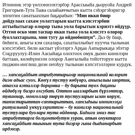
Итинник этэр үөлээннээхтэрбэр Арассыыйа дьоруойа Андрей
Григорьев-Тута Тыва салайааччытын кытта сэһэргэһэригэр
эппитин санатыахпын баҕарабын: “
Мин икки биир
дойдулаах сахам уолаттарын кытта кэпсэтэрбин
аттыбытыгар олорор тыва уола барытын кэриэтэ өйдүүр.
Оттон өскө мин таспар икки тыва уола кэпсэтэ олорор
буоллахтарына, мин тугу да өйдөөбөппүн”.
Дьэ бу баар,
биһиги, аныгы кэм сахалара, сахатыллыбыт нуучча тылынан
кэпсэтэбит, били ааспыт үйэлэргэ Арҕаа Аапырыкаҕа эбэтэр
Соҕуруулуу-Илин Аасыйаҕа олохтоох омук дьоно кинилэри
баттаан, көлөһүннээн олорор Аангылыйа тойотторун кытта
пиджин-инглиш диэн оҥоһуу тылынан кэпсэтэллэрин курдук.
… хапсаҕайбыт атрибуттарыгар национальнай колорит
диэн адьас суох. Көҥүл тустуу көбүөрэ, аныгылыы шортик,
атахха кэтиллэр борцовка – бу барыта туох даҕаны
өйдөбүлү биэрэ охсубат. Оттон ыалларбыт бүрээттэр,
тувиннар, монголлар төрүт тустууларын ылан көрүҥ,
таҥастарыттан-саптарыттан, хапсыһыы иннинээҕи
ритуальнай үҥкүүлэриттэн – бу кинилэр национальнай
тустуулара буолара тута өйдөнөр. Биһиги эмиэ тас
атрибуттарга болҕомтобутун ууран, атын омуктарга
хапсаҕайбыт тыынын тута биэрэр гына дьаһанарбыт
ирдэнэр.