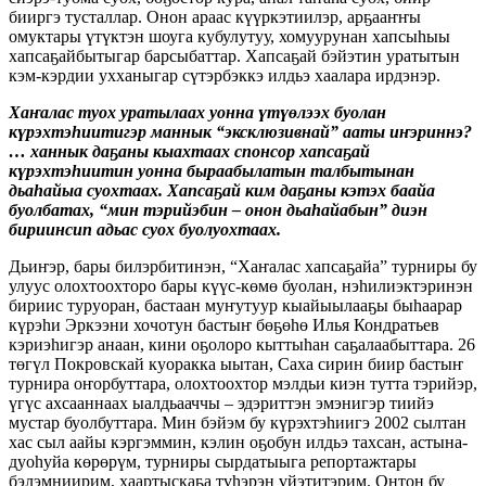
бииргэ тусталлар. Онон араас күүркэтиилэр, арҕааҥҥы
омуктары үтүктэн шоуга кубулутуу, хомуурунан хапсыһыы
хапсаҕайбытыгар барсыбаттар. Хапсаҕай бэйэтин уратытын
кэм-кэрдии ухханыгар сүтэрбэккэ илдьэ хаалара ирдэнэр.
Хаҥалас туох уратылаах уонна үтүөлээх буолан
күрэхтэһиитигэр маннык “эксклюзивнай” ааты иҥэриннэ?
… ханнык даҕаны кыахтаах спонсор хапсаҕай
күрэхтэһиитин уонна быраабылатын талбытынан
дьаһайыа суохтаах. Хапсаҕай ким даҕаны кэтэх баайа
буолбатах, “мин тэрийэбин – онон дьаһайабын” диэн
бириинсип адьас суох буолуохтаах.
Дьиҥэр, бары билэрбитинэн, “Хаҥалас хапсаҕайа” турниры бу
улуус олохтоохторо бары күүс-көмө буолан, нэһилиэктэринэн
бириис туруоран, бастаан муҥутуур кыайыылааҕы быһаарар
күрэһи Эркээни хочотун бастыҥ бөҕөһө Илья Кондратьев
кэриэһигэр анаан, кини оҕолоро кыттыһан саҕалаабыттара. 26
төгүл Покровскай куоракка ыытан, Саха сирин биир бастыҥ
турнира оҥорбуттара, олохтоохтор мэлдьи киэн тутта тэрийэр,
үгүс ахсааннаах ыалдьааччы – эдэриттэн эмэнигэр тиийэ
мустар буолбуттара. Мин бэйэм бу күрэхтэһиигэ 2002 сылтан
хас сыл аайы кэргэммин, кэлин оҕобун илдьэ тахсан, астына-
дуоһуйа көрөрүм, турниры сырдатыыга репортажтары
бэлэмниирим, хаартыскаҕа түһэрэн үйэтитэрим. Онтон бу