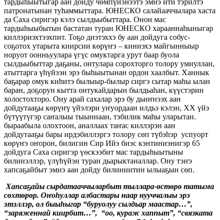
тардыһыытыгар аан дойду чөмпүйэнээтэ эмиэ ити тэрилтэ
патронатынан туһаммыттара. ЮНЕСКО салайааччылара хаста
да Саха сиригэр кэлэ сылдьыбыттара. Онон мас
тардыһыыбытын бастатан туран ЮНЕСКО харааннаһыныгар
киллэриэхтээхпит. Тоҕо диэтэххэ бу аан дойдуга собус-
соҕотох утарыта киирсии көрүҥэ – киниэхэ майгынныыр
норуот оонньуулара үгүс омуктарга урут баар буола
сылдьыбыттар даҕаны, онтулара сорохторго толору умнуллан,
атыттарга үһүйээн эрэ быһыытынан ордон хаалбыт. Ханнык
баҕарар омук киһитэ былыыр-былыр сиргэ сытар маһы ылан
баран, доҕорун кытта онтукайдарын былдьаһан, күүстэрин
холостохторо. Ону арай сахалар эрэ бу дьиҥнээх аан
дойдутааҕы көрүҥү үйэлэри уҥуордаан илдьэ кэлэн, ХХ үйэ
бүтүүтүгэр саҥалыы тыыннаан, тэбилик маһы уларытан.
быраабыла олохтоон, аналлаах таҥас киллэрэн аан
дойдутааҕы бары ирдэбиллэргэ толору сөп түбэһэр успуорт
көрүҥэ оҥорон, билигин Сир Ийэ биэс кэнтиниэнигэр 65
дойдуга Саха сиригэр үөскээбит мас тардыһыытыны
билинэллэр, үлүһүйэн туран дьарыктаналлар. Ону тэҥэ
хапсаҕайбыт эмиэ аан дойду билиниитин ылыаҕын сөп.
Хапсаҕайы сырдатааччыларбыт тыллара-өстөрө татыма
сөхтөрөр. Оҥоһуллар албастары наар нууччалыы эрэ
этэллэр, ол быыһыгар “буруолуу сылдьар маастар…”,
“заряженнай киирбит…”, “оо, кураж хаппыт”, “связката