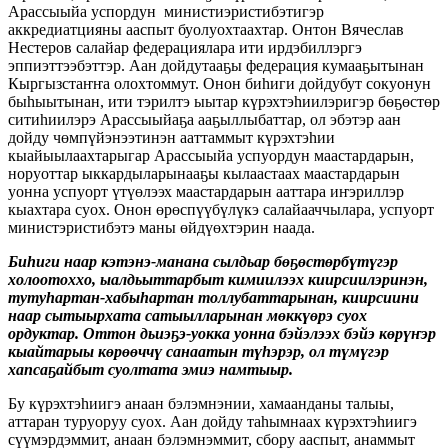
Арассыыйа успордун министиэристибэтигэр
аккредиатцияны ааспыт буолуохтаахтар. Онтон Вячеслав
Нестеров салайар федерациялара ити ирдэбиллэргэ
эппиэттээбэттэр. Аан дойдутааҕы федерация кумааҕытынан
Кыргызстаҥҥа олохтоммут. Онон биһиги дойдубут сокуонун
быһыытынан, ити тэрилтэ ыытар күрэхтэһиилэригэр бөҕөстөр
ситиһиилэрэ Арассыыйаҕа ааҕыллыбаттар, ол эбэтэр аан
дойду чөмпүйэнээтинэн ааттаммыт күрэхтэһии
кыайыылаахтарыгар Арассыыйа успуордун маастардарын,
норуоттар ыккардыларынааҕы кылаастаах маастардарын
уонна успуорт үтүөлээх маастардарын ааттара иҥэриллэр
кыахтара суох. Онон өрөспүүбүлүкэ салайааччылара, успуорт
министэристибэтэ маны өйдүөхтэрин наада.
Биһиги наар кэтэнэ-манана сылдьар бөҕөстөрбүтүгэр
холоотоххо, ыалдьыттарбыт кимиилээх киирсиилэринэн,
тутуһартан-хабыһартан толлубаттарынан, киирсиини
наар сытыырхата сатыылларынан мөккүөрэ суох
ордуктар. Оттон дьиэҕэ-уокка уонна бэйэлээх бэйэ көрүҥэр
кыайтарыы көрөөччү санаатын түһэрэр, ол түмүгэр
хапсаҕайбыт суолтата эмиэ намтыыр.
Бу күрэхтэһиигэ анаан бэлэмнэнии, хамаанданы талыы,
аттаран туруоруу суох. Аан дойду таһымнаах күрэхтэһиигэ
сүүмэрдэммит, анаан бэлэмнэммит, сбору ааспыт, анаммыт