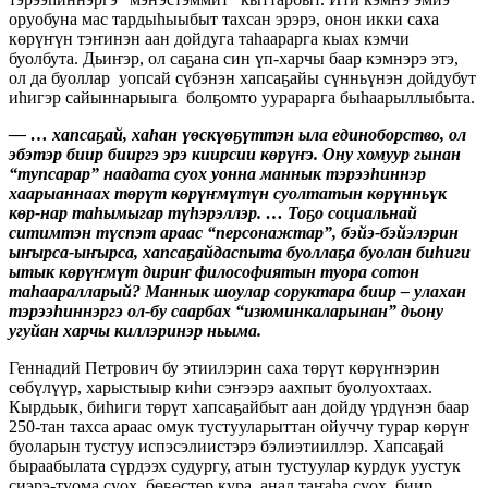
оруобуна мас тардыһыыбыт тахсан эрэрэ, онон икки саха
көрүҥүн тэҥинэн аан дойдуга таһаарарга кыах кэмчи
буолбута. Дьиҥэр, ол саҕана син үп-харчы баар кэмнэрэ этэ,
ол да буоллар уопсай сүбэнэн хапсаҕайы сүнньүнэн дойдубут
иһигэр сайыннарыыга болҕомто уурарарга быһаарыллыбыта.
— … хапсаҕай, хаһан үөскүөҕүттэн ыла единоборство, ол
эбэтэр биир бииргэ эрэ киирсии көрүҥэ. Ону хомуур гынан
“тупсарар” наадата суох уонна маннык тэрээһиннэр
хаарыаннаах төрүт көрүҥмүтүн суолтатын көрүнньүк
көр-нар таһымыгар түһэрэллэр. … Тоҕо социальнай
ситимтэн түспэт араас “персонажтар”, бэйэ-бэйэлэрин
ыҥырса-ыҥырса, хапсаҕайдаспыта буоллаҕа буолан биһиги
ытык көрүҥмүт дириҥ философиятын туора сотон
таһааралларый? Маннык шоулар соруктара биир – улахан
тэрээһиннэргэ ол-бу саарбах “изюминкаларынан” дьону
угуйан харчы киллэринэр ньыма.
Геннадий Петрович бу этиилэрин саха төрүт көрүҥнэрин
сөбүлүүр, харыстыыр киһи сэҥээрэ аахпыт буолуохтаах.
Кырдьык, биһиги төрүт хапсаҕайбыт аан дойду үрдүнэн баар
250-тан тахса араас омук тустууларыттан ойуччу турар көрүҥ
буоларын тустуу испэсэлиистэрэ бэлиэтииллэр. Хапсаҕай
быраабылата сүрдээх судургу, атын тустуулар курдук уустук
сиэрэ-туома суох, бөҕөстөр кура, анал таҥаһа суох, биир