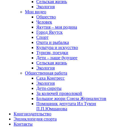
Сельская жизнь
Экология
Мои видео
Общество
Человек
Якутия – моя родина
Город Якутск
Спорт
Охота и рыбалка
Культура и искусство
Туризм, поездки
Дети – наше будущее
Сельская жизнь
Экология
Общественная работа
Саха Конгресс
Экология
Дети-сироты
За колючей проволокой
Большое жюри Союза Журналистов
Помощник депутата Ил Тумэн
П.П.Юмшанова
Книгоиздательство
Энциклопедия спорта
Контакты