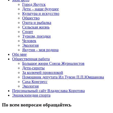
Город Якутск
Дети – наше будущее
Культура и искусство
Общество
Охота и рыбалка
Сельская жизнь
Спорт
Туризм, поездки
Человек
Экология
Якутия – моя родина
Обо мне
Общественная работа
Большое жюри Союза Журналистов
Дети-сироты
За колючей проволокой
Помощник депутата Ил Тумэн П.П.Юмшанова
Саха Конгресс
Экология
Персональный сайт Владислава Коротова
Энциклопедия спорта
По всем вопросам обращайтесь