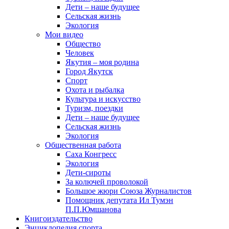
Дети – наше будущее
Сельская жизнь
Экология
Мои видео
Общество
Человек
Якутия – моя родина
Город Якутск
Спорт
Охота и рыбалка
Культура и искусство
Туризм, поездки
Дети – наше будущее
Сельская жизнь
Экология
Общественная работа
Саха Конгресс
Экология
Дети-сироты
За колючей проволокой
Большое жюри Союза Журналистов
Помощник депутата Ил Тумэн
П.П.Юмшанова
Книгоиздательство
Энциклопедия спорта