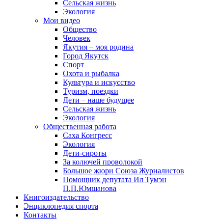
Сельская жизнь
Экология
Мои видео
Общество
Человек
Якутия – моя родина
Город Якутск
Спорт
Охота и рыбалка
Культура и искусство
Туризм, поездки
Дети – наше будущее
Сельская жизнь
Экология
Общественная работа
Саха Конгресс
Экология
Дети-сироты
За колючей проволокой
Большое жюри Союза Журналистов
Помощник депутата Ил Тумэн
П.П.Юмшанова
Книгоиздательство
Энциклопедия спорта
Контакты