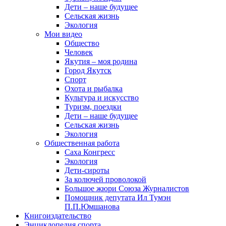
Дети – наше будущее
Сельская жизнь
Экология
Мои видео
Общество
Человек
Якутия – моя родина
Город Якутск
Спорт
Охота и рыбалка
Культура и искусство
Туризм, поездки
Дети – наше будущее
Сельская жизнь
Экология
Общественная работа
Саха Конгресс
Экология
Дети-сироты
За колючей проволокой
Большое жюри Союза Журналистов
Помощник депутата Ил Тумэн
П.П.Юмшанова
Книгоиздательство
Энциклопедия спорта