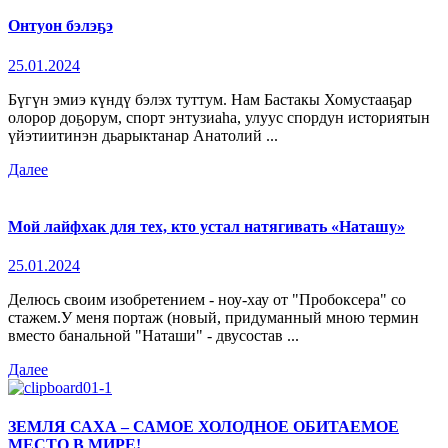
Онтуон бэлэҕэ
25.01.2024
Бүгүн эмиэ күндү бэлэх туттум. Нам Бастакы Хомустааҕар
олорор доҕорум, спорт энтузиаһа, улуус спордун историятын
үйэтиитинэн дьарыктанар Анатолий ...
Далее
Мой лайфхак для тех, кто устал натягивать «Наташу»
25.01.2024
Делюсь своим изобретением - ноу-хау от "Пробоксера" со
стажем.У меня портаж (новый, придуманный мною термин
вместо банальной "Наташи" - двусостав ...
Далее
ЗЕМЛЯ САХА – САМОЕ ХОЛОДНОЕ ОБИТАЕМОЕ
МЕСТО В МИРЕ!