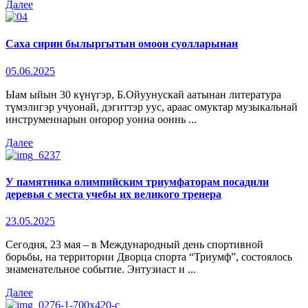
Далее
Саха сирин былыргытын омоон суолларынан
05.06.2025
Ыам ыйын 30 күнүгэр, Б.Ойуунускай аатынан литература
түмэлигэр учуонай, дэгиттэр уус, араас омуктар музыкальнай
инструменнарын оҥорор уонна ооннь ...
Далее
У памятника олимпийским триумфаторам посадили
деревья с места учебы их великого тренера
23.05.2025
Сегодня, 23 мая – в Международный день спортивной
борьбы, на территории Дворца спорта “Триумф”, состоялось
знаменательное событие. Энтузиаст и ...
Далее