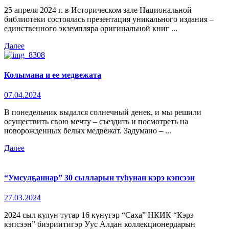
25 апреля 2024 г. в Историческом зале Национальной
библиотеки состоялась презентация уникального издания –
единственного экземпляра оригинальной книг ...
Далее
Колымана и ее медвежата
07.04.2024
В понедельник выдался солнечный денек, и мы решили
осуществить свою мечту – съездить и посмотреть на
новорожденных белых медвежат. Задумано – ...
Далее
“Умсулҕаннар” 30 сылларын туһунан кэрэ кэпсээн
27.03.2024
2024 сыл кулун тутар 16 күнүгэр “Саха” НКИК “Кэрэ
кэпсээн” биэриитигэр Уус Алдан коллекционердарын