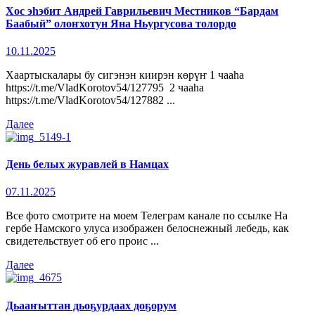
Хос эһэбит Андрей Гаврильевич Местников “Бардам
Баабый” олоҥхотун Яна Ньургусова толордо
10.11.2025
Хаартыскалары бу сигэнэн киирэн көрүҥ 1 чааһа
https://t.me/VladKorotov54/127795 2 чааһа
https://t.me/VladKorotov54/127882 ...
Далее
День белых журавлей в Намцах
07.11.2025
Все фото смотрите на моем Телеграм канале по ссылке На
гербе Намского улуса изображен белоснежный лебедь, как
свидетельствует об его проис ...
Далее
Дьааҥыттан дьоҕурдаах доҕорум