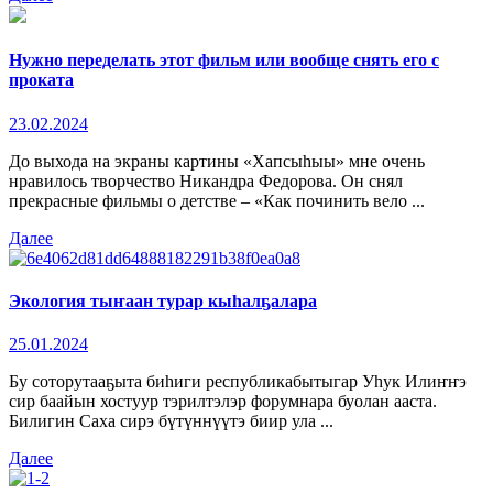
Нужно переделать этот фильм или вообще снять его с
проката
23.02.2024
До выхода на экраны картины «Хапсыһыы» мне очень
нравилось творчество Никандра Федорова. Он снял
прекрасные фильмы о детстве – «Как починить вело ...
Далее
Экология тыҥаан турар кыһалҕалара
25.01.2024
Бу соторутааҕыта биһиги республикабытыгар Уһук Илиҥҥэ
сир баайын хостуур тэрилтэлэр форумнара буолан ааста.
Билигин Саха сирэ бүтүннүүтэ биир ула ...
Далее