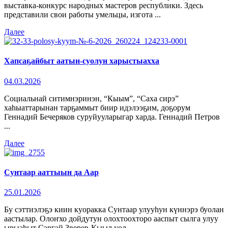
выставка-конкурс народных мастеров республики. Здесь
представили свои работы умельцы, изгота ...
Далее
Хапсаҕайбыт аатын-суолун харыстыахха
04.03.2026
Социальнай ситимнэринэн, “Кыым”, “Саха сирэ”
хаһыаттарынан тарҕаммыт биир идэлээҕим, доҕорум
Геннадий Бечеряков суруйууларыгар харда. Геннадий Петров
...
Далее
Сунтаар ааттыын да Аар
25.01.2026
Бу сэттиэлэҕэ киин куоракка Сунтаар улууһун күннэрэ буолан
аастылар. Олоҥхо дойдутун олохтоохторо ааспыт сылга улуу
ырыаһыт Сэргэй Зверев-Кыыл уол ...