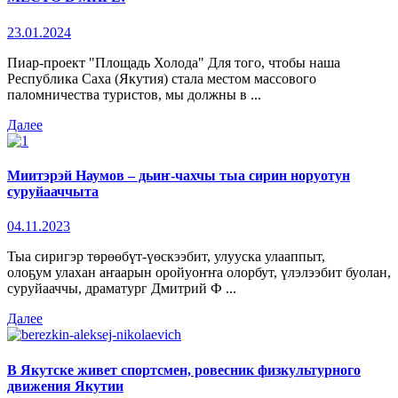
23.01.2024
Пиар-проект "Площадь Холода" Для того, чтобы наша
Республика Саха (Якутия) стала местом массового
паломничества туристов, мы должны в ...
Далее
Миитэрэй Наумов – дьиҥ-чахчы тыа сирин норуотун
суруйааччыта
04.11.2023
Тыа сиригэр төрөөбүт-үөскээбит, улууска улааппыт,
олоҕум улахан аҥаарын оройуоҥҥа олорбут, үлэлээбит буолан,
суруйааччы, драматург Дмитрий Ф ...
Далее
В Якутске живет спортсмен, ровесник физкультурного
движения Якутии