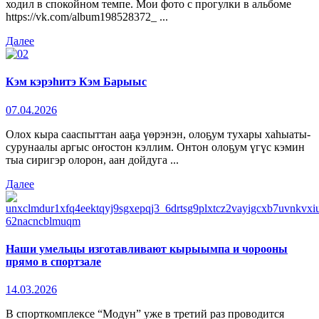
ходил в спокойном темпе. Мои фото с прогулки в альбоме
https://vk.com/album198528372_ ...
Далее
Кэм кэрэһитэ Кэм Барыыс
07.04.2026
Олох кыра сааспыттан ааҕа үөрэнэн, олоҕум тухары хаһыаты-
сурунаалы аргыс оҥостон кэллим. Онтон олоҕум үгүс кэмин
тыа сиригэр олорон, аан дойдуга ...
Далее
Наши умельцы изготавливают кырыымпа и чорооны
прямо в спортзале
14.03.2026
В спорткомплексе “Модун” уже в третий раз проводится