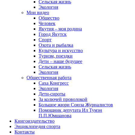
Сельская жизнь
Экология
Мои видео
Общество
Человек
Якутия – моя родина
Город Якутск
Спорт
Охота и рыбалка
Культура и искусство
Туризм, поездки
Дети – наше будущее
Сельская жизнь
Экология
Общественная работа
Саха Конгресс
Экология
Дети-сироты
За колючей проволокой
Большое жюри Союза Журналистов
Помощник депутата Ил Тумэн
П.П.Юмшанова
Книгоиздательство
Энциклопедия спорта
Контакты