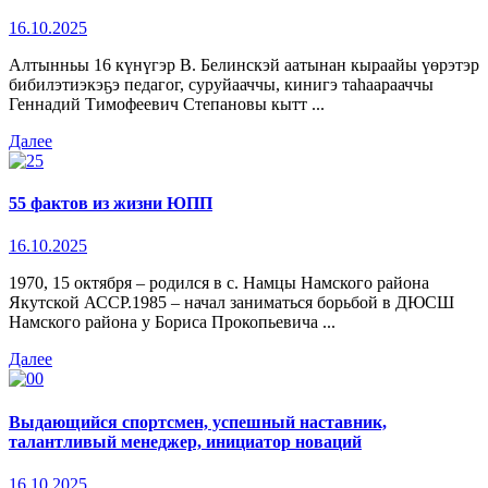
16.10.2025
Алтынньы 16 күнүгэр В. Белинскэй аатынан кыраайы үөрэтэр
бибилэтиэкэҕэ педагог, суруйааччы, кинигэ таһаарааччы
Геннадий Тимофеевич Степановы кытт ...
Далее
55 фактов из жизни ЮПП
16.10.2025
1970, 15 октября – родился в с. Намцы Намского района
Якутской АССР.1985 – начал заниматься борьбой в ДЮСШ
Намского района у Бориса Прокопьевича ...
Далее
Выдающийся спортсмен, успешный наставник,
талантливый менеджер, инициатор новаций
16.10.2025