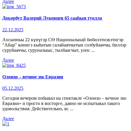
Далее
Доҕорбут Валерий Луковцев 65 сааһын туолла
22.12.2025
Ахсынньы 22 күнүгэр СӨ Национальнай бибилэтиэкэтигэр
"Айар" кинигэ кыһатын салайааччытын солбуйааччы, биллэр
суруйааччы, суруналыыс, тылбаасчыт, уопс ...
Далее
Олонхо – вечное эхо Евразии
05.12.2025
Сегодня вечером побывал на спектакле «Олонхо – вечное эхо
Евразии» и просто в восторге, давно не испытывал такого
удовольствия. Действительно, вс ...
Далее