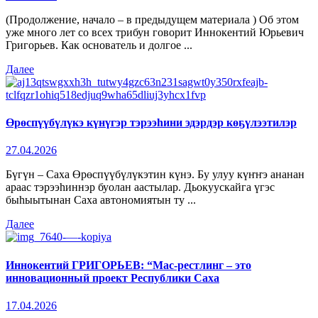
(Продолжение, начало – в предыдущем материала ) Об этом
уже много лет со всех трибун говорит Иннокентий Юрьевич
Григорьев. Как основатель и долгое ...
Далее
Өрөспүүбүлүкэ күнүгэр тэрээһини эдэрдэр көҕүлээтилэр
27.04.2026
Бүгүн – Саха Өрөспүүбүлүкэтин күнэ. Бу улуу күҥҥэ ананан
араас тэрээһиннэр буолан аастылар. Дьокуускайга үгэс
быһыытынан Саха автономиятын ту ...
Далее
Иннокентий ГРИГОРЬЕВ: “Мас-рестлинг – это
инновационный проект Республики Саха
17.04.2026