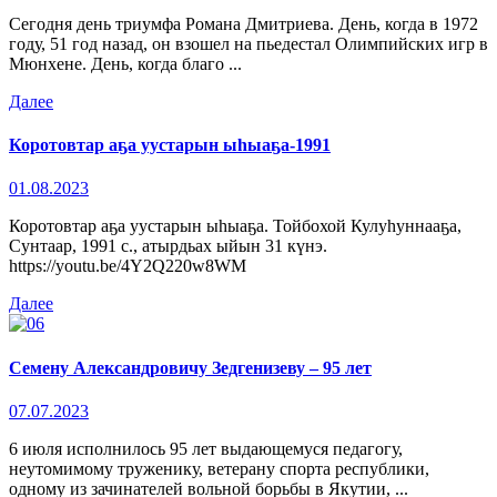
Сегодня день триумфа Романа Дмитриева. День, когда в 1972
году, 51 год назад, он взошел на пьедестал Олимпийских игр в
Мюнхене. День, когда благо ...
Далее
Коротовтар аҕа уустарын ыһыаҕа-1991
01.08.2023
Коротовтар аҕа уустарын ыһыаҕа. Тойбохой Кулуһуннааҕа,
Сунтаар, 1991 с., атырдьах ыйын 31 күнэ.
https://youtu.be/4Y2Q220w8WM
Далее
Семену Александровичу Зедгенизеву – 95 лет
07.07.2023
6 июля исполнилось 95 лет выдающемуся педагогу,
неутомимому труженику, ветерану спорта республики,
одному из зачинателей вольной борьбы в Якутии, ...