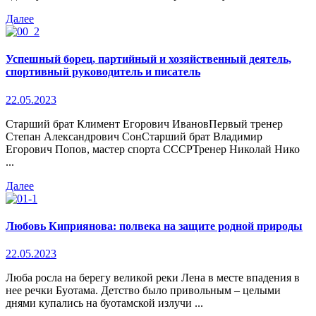
Далее
Успешный борец, партийный и хозяйственный деятель,
спортивный руководитель и писатель
22.05.2023
Старший брат Климент Егорович ИвановПервый тренер
Степан Александрович СонСтарший брат Владимир
Егорович Попов, мастер спорта СССРТренер Николай Нико
...
Далее
Любовь Киприянова: полвека на защите родной природы
22.05.2023
Люба росла на берегу великой реки Лена в месте впадения в
нее речки Буотама. Детство было привольным – целыми
днями купались на буотамской излучи ...