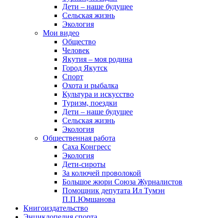
Дети – наше будущее
Сельская жизнь
Экология
Мои видео
Общество
Человек
Якутия – моя родина
Город Якутск
Спорт
Охота и рыбалка
Культура и искусство
Туризм, поездки
Дети – наше будущее
Сельская жизнь
Экология
Общественная работа
Саха Конгресс
Экология
Дети-сироты
За колючей проволокой
Большое жюри Союза Журналистов
Помощник депутата Ил Тумэн
П.П.Юмшанова
Книгоиздательство
Энциклопедия спорта