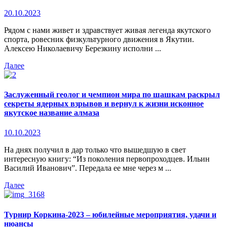
20.10.2023
Рядом с нами живет и здравствует живая легенда якутского
спорта, ровесник физкультурного движения в Якутии.
Алексею Николаевичу Березкину исполни ...
Далее
Заслуженный геолог и чемпион мира по шашкам раскрыл
секреты ядерных взрывов и вернул к жизни исконное
якутское название алмаза
10.10.2023
На днях получил в дар только что вышедшую в свет
интересную книгу: “Из поколения первопроходцев. Ильин
Василий Иванович”. Передала ее мне через м ...
Далее
Турнир Коркина-2023 – юбилейные мероприятия, удачи и
нюансы