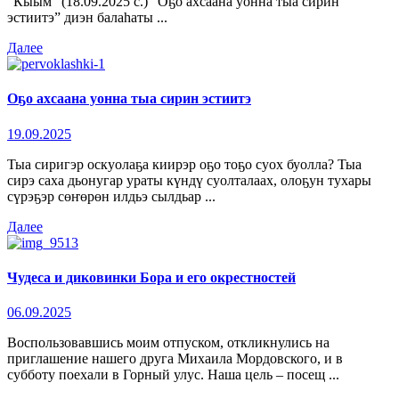
“Кыым” (18.09.2025 с.) “Оҕо ахсаана уонна тыа сирин
эстиитэ” диэн балаһаты ...
Далее
Оҕо ахсаана уонна тыа сирин эстиитэ
19.09.2025
Тыа сиригэр оскуолаҕа киирэр оҕо тоҕо суох буолла? Тыа
сирэ саха дьонугар ураты күндү суолталаах, олоҕун тухары
сүрэҕэр сөҥөрөн илдьэ сылдьар ...
Далее
Чудеса и диковинки Бора и его окрестностей
06.09.2025
Воспользовавшись моим отпуском, откликнулись на
приглашение нашего друга Михаила Мордовского, и в
субботу поехали в Горный улус. Наша цель – посещ ...