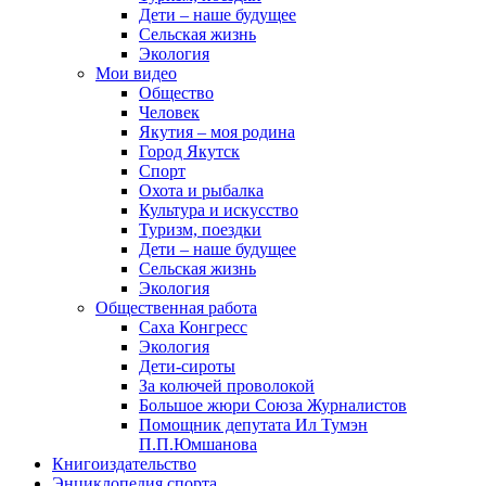
Дети – наше будущее
Сельская жизнь
Экология
Мои видео
Общество
Человек
Якутия – моя родина
Город Якутск
Спорт
Охота и рыбалка
Культура и искусство
Туризм, поездки
Дети – наше будущее
Сельская жизнь
Экология
Общественная работа
Саха Конгресс
Экология
Дети-сироты
За колючей проволокой
Большое жюри Союза Журналистов
Помощник депутата Ил Тумэн
П.П.Юмшанова
Книгоиздательство
Энциклопедия спорта