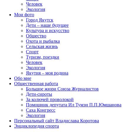
Человек
Экология
Мои фото
Город Якутск
Дети – наше будущее
Культура и искусство
Общество
Охота и рыбалка
Сельская жизнь
Спорт
Туризм, поездки
Человек
Экология
Якутия – моя родина
Обо мне
Общественная работа
Большое жюри Союза Журналистов
Дети-сироты
За колючей проволокой
Помощник депутата Ил Тумэн П.П.Юмшанова
Саха Конгресс
Экология
Персональный сайт Владислава Коротова
Энциклопедия спорта