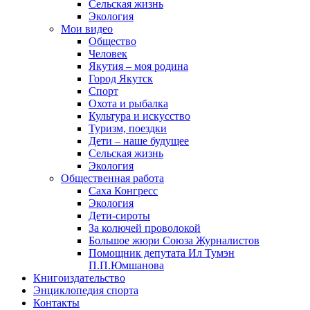
Сельская жизнь
Экология
Мои видео
Общество
Человек
Якутия – моя родина
Город Якутск
Спорт
Охота и рыбалка
Культура и искусство
Туризм, поездки
Дети – наше будущее
Сельская жизнь
Экология
Общественная работа
Саха Конгресс
Экология
Дети-сироты
За колючей проволокой
Большое жюри Союза Журналистов
Помощник депутата Ил Тумэн
П.П.Юмшанова
Книгоиздательство
Энциклопедия спорта
Контакты