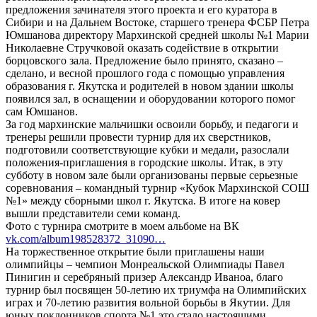
предложения зачинателя этого проекта и его куратора в
Сибири и на Дальнем Востоке, старшего тренера ФСБР Петра
Юмшанова директору Мархинской средней школы №1 Марии
Николаевне Стручковой оказать содействие в открытии
борцовского зала. Предложение было принято, сказано –
сделано, и весной прошлого года с помощью управления
образования г. Якутска и родителей в новом здании школы
появился зал, в оснащении и оборудовании которого помог
сам Юмшанов.
За год мархинские мальчишки освоили борьбу, и педагоги и
тренеры решили провести турнир для их сверстников,
подготовили соответствующие кубки и медали, разослали
положения-приглашения в городские школы. Итак, в эту
субботу в новом зале были организованы первые серьезные
соревнования – командный турнир «Кубок Мархинской СОШ
№1» между сборными школ г. Якутска. В итоге на ковер
вышли представители семи команд.
Фото с турнира смотрите в моем альбоме на ВК
vk.com/album198528372_31090…
На торжественное открытие были приглашены наши
олимпийцы – чемпион Монреальской Олимпиады Павел
Пинигин и серебряный призер Александр Иваноа, благо
турнир был посвящен 50-летию их триумфа на Олимпийских
играх и 70-летию развития вольной борьбы в Якутии. Для
юных поклонников спорта №1 это стало настоящими