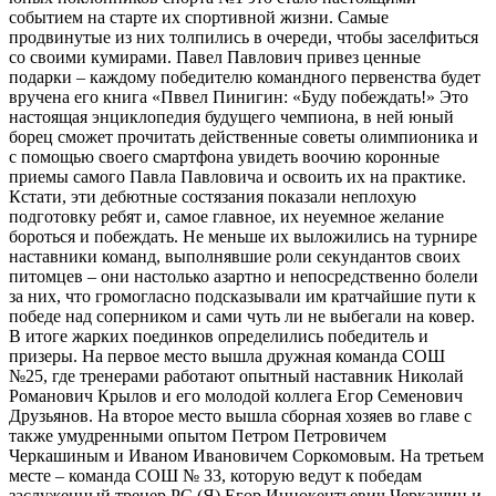
событием на старте их спортивной жизни. Самые
продвинутые из них толпились в очереди, чтобы заселфиться
со своими кумирами. Павел Павлович привез ценные
подарки – каждому победителю командного первенства будет
вручена его книга «Пввел Пинигин: «Буду побеждать!» Это
настоящая энциклопедия будущего чемпиона, в ней юный
борец сможет прочитать действенные советы олимпионика и
с помощью своего смартфона увидеть воочию коронные
приемы самого Павла Павловича и освоить их на практике.
Кстати, эти дебютные состязания показали неплохую
подготовку ребят и, самое главное, их неуемное желание
бороться и побеждать. Не меньше их выложились на турнире
наставники команд, выполнявшие роли секундантов своих
питомцев – они настолько азартно и непосредственно болели
за них, что громогласно подсказывали им кратчайшие пути к
победе над соперником и сами чуть ли не выбегали на ковер.
В итоге жарких поединков определились победитель и
призеры. На первое место вышла дружная команда СОШ
№25, где тренерами работают опытный наставник Николай
Романович Крылов и его молодой коллега Егор Семенович
Друзьянов. На второе место вышла сборная хозяев во главе с
также умудренными опытом Петром Петровичем
Черкашиным и Иваном Ивановичем Соркомовым. На третьем
месте – команда СОШ № 33, которую ведут к победам
заслуженный тренер РС (Я) Егор Иннокентьевич Черкашин и