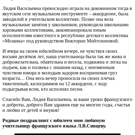
Лидия Васильевна превосходно играла на диковинном тогда в
якутском селе музыкальном инструменте – аккордеоне, была
заводилой в учительском коллективе. Позже она вела
музыкальные занятия у школьников, руководила школьными
хоровыми коллективами, аккомпанировала юным
исполнителям известного в республике детского коллектива
«Мозаика» под руководством Виктории Мойтохоновой.
И вчера на своем юбилейном вечере, не чувствуя своих
восьми десятков лет, наша учительница была так же жива и
доброжелательна, обаятельна и весела, подвижна и легка на
подъем, как и полвека с лишним назад, с неизменным
чувством юмора и молодым задором воспринимая груз
возраста… Она весь вечер проносила на своих плечах
тяжеленный, килограммов на 12 аккордеон, с ходу
подыгрывая всем, кто исполнял песни.
Спасибо Вам, Лидия Васильевна, за ваши уроки французского
и доброты, доброго Вам здравия еще на многие годы, счастья
и любви от детей и внуков!
Родные поздравляют с юбилеем мою любимую
учительницу французского языка Л.В.Сивцеву.