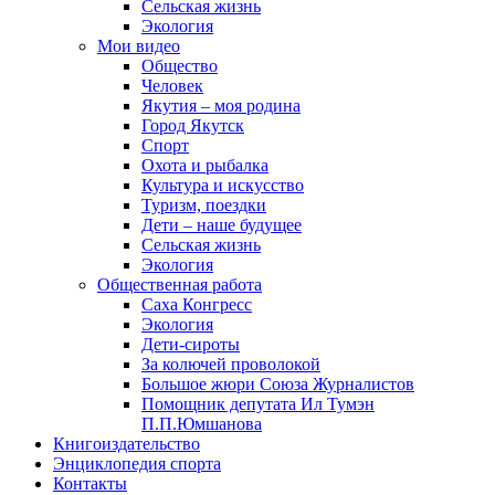
Сельская жизнь
Экология
Мои видео
Общество
Человек
Якутия – моя родина
Город Якутск
Спорт
Охота и рыбалка
Культура и искусство
Туризм, поездки
Дети – наше будущее
Сельская жизнь
Экология
Общественная работа
Саха Конгресс
Экология
Дети-сироты
За колючей проволокой
Большое жюри Союза Журналистов
Помощник депутата Ил Тумэн
П.П.Юмшанова
Книгоиздательство
Энциклопедия спорта
Контакты