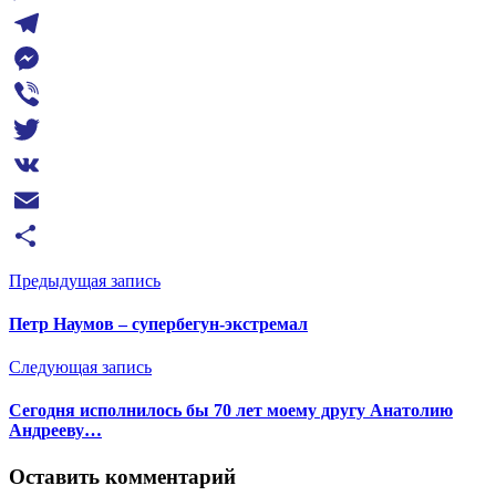
WhatsApp
Telegram
Messenger
Viber
Twitter
VK
Email
Отправить
Предыдущая запись
Петр Наумов – супербегун-экстремал
Следующая запись
Сегодня исполнилось бы 70 лет моему другу Анатолию
Андрееву…
Оставить комментарий