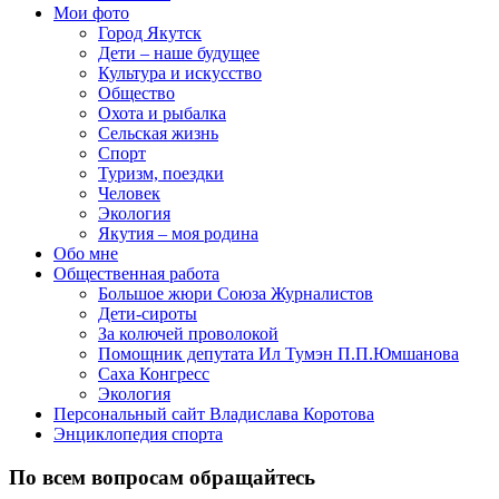
Мои фото
Город Якутск
Дети – наше будущее
Культура и искусство
Общество
Охота и рыбалка
Сельская жизнь
Спорт
Туризм, поездки
Человек
Экология
Якутия – моя родина
Обо мне
Общественная работа
Большое жюри Союза Журналистов
Дети-сироты
За колючей проволокой
Помощник депутата Ил Тумэн П.П.Юмшанова
Саха Конгресс
Экология
Персональный сайт Владислава Коротова
Энциклопедия спорта
По всем вопросам обращайтесь