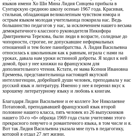
языков имени Хо Ши Мина Лидия Сивцева прибыла в
Сунтарскую среднюю школу осенью 1967 года. Красивая,
стильная, обладающая великолепным чувством юмора и
острым языком молодая учительница покорила нас. Ведь
большинство педагогов у нас, за исключением нашего весьма
демократичного классного руководителя Никифора
Дмитриевича Терехова, были люди в возрасте, солидные до
чопорности, строгие, не допускавшие неформальных
отношений и тем более панибратства. А Лидия Васильевна
относилась к школьникам как к равным, играла с нами на
уроках, давала нам уроки истинной доброты. Я ходил к ней
домой, брал у нее книжки на французском для
дополнительного чтения. Кстати, ее мама Ксения Ивановна
Еремеева, представительница настоящей якутской
интеллигенции, добрейшей души человек, преподавала у нас
русский язык и литературу. Именно у нее я перенял вкус к
хорошему литературному языку и любовь к книгам.
Благодаря Лидии Васильевне и ее коллеге Зое Николаевне
Потаповой, преподававшей французский язык второй
половине нашего класса, пять человек из 26 выпускников
нашего 10-го «б» образца 1969 года стали учителями этого
прекрасного певучего и романтичного языка, в том числе и я.
Вот так Лидия Васильевна указала мне путь в педагогику,
которой я отдал 27 лет жизни.