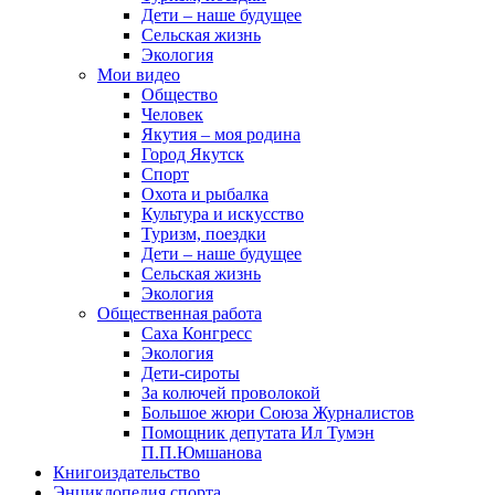
Дети – наше будущее
Сельская жизнь
Экология
Мои видео
Общество
Человек
Якутия – моя родина
Город Якутск
Спорт
Охота и рыбалка
Культура и искусство
Туризм, поездки
Дети – наше будущее
Сельская жизнь
Экология
Общественная работа
Саха Конгресс
Экология
Дети-сироты
За колючей проволокой
Большое жюри Союза Журналистов
Помощник депутата Ил Тумэн
П.П.Юмшанова
Книгоиздательство
Энциклопедия спорта