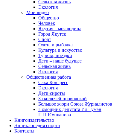
Сельская жизнь
Экология
Мои видео
Общество
Человек
Якутия – моя родина
Город Якутск
Спорт
Охота и рыбалка
Культура и искусство
Туризм, поездки
Дети – наше будущее
Сельская жизнь
Экология
Общественная работа
Саха Конгресс
Экология
Дети-сироты
За колючей проволокой
Большое жюри Союза Журналистов
Помощник депутата Ил Тумэн
П.П.Юмшанова
Книгоиздательство
Энциклопедия спорта
Контакты