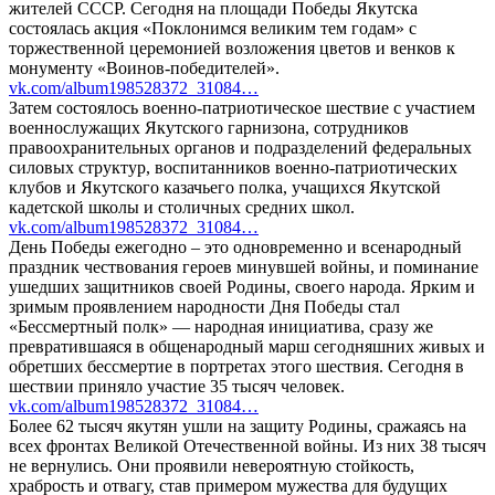
жителей СССР. Сегодня на площади Победы Якутска
состоялась акция «Поклонимся великим тем годам» с
торжественной церемонией возложения цветов и венков к
монументу «Воинов-победителей».
vk.com/album198528372_31084…
Затем состоялось военно-патриотическое шествие с участием
военнослужащих Якутского гарнизона, сотрудников
правоохранительных органов и подразделений федеральных
силовых структур, воспитанников военно-патриотических
клубов и Якутского казачьего полка, учащихся Якутской
кадетской школы и столичных средних школ.
vk.com/album198528372_31084…
День Победы ежегодно – это одновременно и всенародный
праздник чествования героев минувшей войны, и поминание
ушедших защитников своей Родины, своего народа. Ярким и
зримым проявлением народности Дня Победы стал
«Бессмертный полк» — народная инициатива, сразу же
превратившаяся в общенародный марш сегодняшних живых и
обретших бессмертие в портретах этого шествия. Сегодня в
шествии приняло участие 35 тысяч человек.
vk.com/album198528372_31084…
Более 62 тысяч якутян ушли на защиту Родины, сражаясь на
всех фронтах Великой Отечественной войны. Из них 38 тысяч
не вернулись. Они проявили невероятную стойкость,
храбрость и отвагу, став примером мужества для будущих