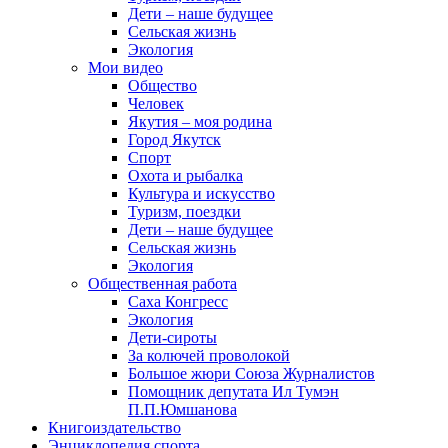
Дети – наше будущее
Сельская жизнь
Экология
Мои видео
Общество
Человек
Якутия – моя родина
Город Якутск
Спорт
Охота и рыбалка
Культура и искусство
Туризм, поездки
Дети – наше будущее
Сельская жизнь
Экология
Общественная работа
Саха Конгресс
Экология
Дети-сироты
За колючей проволокой
Большое жюри Союза Журналистов
Помощник депутата Ил Тумэн
П.П.Юмшанова
Книгоиздательство
Энциклопедия спорта