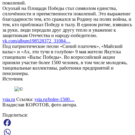
поколений.
Осуохай на Площади Победы стал символом единства,
сплочённости и преемственности поколений. Это выражение
благодарности тем, кто сражался за Родину на полях войны, и
тем, кто приближал Победу в тылу. В едином ритме, взявшись
за руки, люди передали друг другу тепло и уважение к
защитникам Отечества и народу-победителю.
vk.com/album198528372_31084…
Под патриотические песни «Синий платочек», «Майский
вальс» и «Ах, эти тучи в голубом» 9 мая жители Якутска
станцевали «Вальс Победы». Во всероссийской акции
приняли участие более 1500 человек, в том числе молодежь,
танцевальные коллективы, работники предприятий и
пенсионеры.
Источник
ysia.ru
Ссылка:
ysia.ru/bolee-1500…
Владислав КОРОТОВ, фото автора.
Поделиться:
Facebook