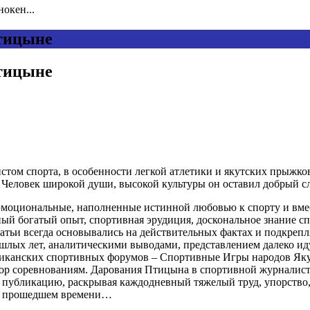
окен...
Птицыне
Птицыне
 спорта, в особенности легкой атлетики и якутских прыжков, 
 Человек широкой души, высокой культуры он оставил добрый сл
эмоциональные, наполненные истинной любовью к спорту и вмес
нный богатый опыт, спортивная эрудиция, доскональное знание с
татьи всегда основывались на действительных фактах и подкре
рошлых лет, аналитическими выводами, представлением далеко и
бликанских спортивных форумов – Спортивные Игры народов Я
дор соревнованиям. Дарования Птицына в спортивной журналис
 публикацию, раскрывая каждодневный тяжелый труд, упорство, 
ь в прошедшем времени…