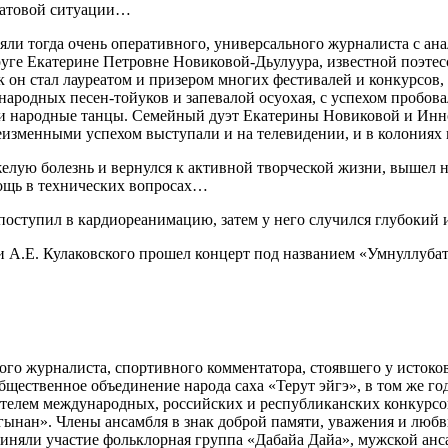
патовой ситуации…
яли тогда очень оперативного, универсального журналиста с ан
руге Екатерине Петровне Новиковой-Дьулуура, известной поэтесс
ок он стал лауреатом и призером многих фестивалей и конкурсов
ародных песен-тойуков и запевалой осуохая, с успехом пробовал
 и народные танцы. Семейный дуэт Екатерины Новиковой и Инн
неизменными успехом выступали и на телевидении, и в колониях
елую болезнь и вернулся к активной творческой жизни, вышел н
мощь в технических вопросах…
н поступил в кардиореанимацию, затем у него случился глубокий 
 А.Е. Кулаковского прошел концерт под названием «Умнуллубат
го журналиста, спортивного комментатора, стоявшего у истоков 
ественное объединение народа саха «Терут эйгэ», в том же го
елем международных, российских и республиканских конкурсов
ынан». Члены ансамбля в знак доброй памяти, уважения и люб
приняли участие фольклорная группа «Дабайа Дайа», мужской а