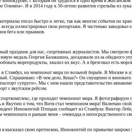
инокурове, с которым он трудился в одно время в Жиганском р
лимпа». И в 2014 году к 50-летию развития стрельбы из лука 
териалы писал быстро и легко, так как многие события он хран
всегда иллюстрировал свои репортажи. Я частенько завидовал е
ия бега или прыжков.
ый праздник для нас, спортивных журналистов. Мы смотрели фи
зовую медаль Георгия Балакшина, досадовали из-за обидного у
бовать морепродукты, хвалил их вкус. А я брезговал есть морс
 в Стамбул, на чемпионат мира по вольной борьбе. В Москве в
нный. Спрашиваю: «В чем дело, Кеша?» Он смущенно и виновато 
л паспорт супруги». Мы с ним нашли представительство авиаком
орт с якутским рейсом.
в спорткомплекс, где проходит чемпионат мира. Я фотографиру
 в Якутию о том, что Витя стал чемпионом мира! Включаю свой
ондент Иннокентий Птицын сообщает из Стамбула: Виктор Лебед
ом чемпионата и раньше меня – очевидца и непосредственного с
ним я высказал свою претензию, Иннокентий по привычке широко 