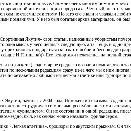
ботать в спортивной прессе. Он мне очень многим помог в моем 
 современной интеллигенции народа саха. Честный, не отступаю
он сам не стремился к этому. Но зато его знали и уважали люби
кими познаниями. У него был богатый архив материалов, он был
 «Спортивная Якутия» свои статьи, написанные убористым почер
 одна мысль у него цепляла следующую, а та – еще, и одно пре
ру приходилось продираться сквозь эти дебри и беспощадно разр
е сердце И.Птицына))). Его репортажи печатались на полной стр
и на дискете (люди старше среднего возраста помнят, что в то
татьи по нескольким редакциям сразу, из-за чего мы с ним иногд
те по беззаветно любимой им легкой атлетике или турнире по
х Якутии, начиная с 2004 года. Иннокентий оказывал содействи
гих лет он сотрудничал со многими республиканскими газетами,
татным журналистом. Он не состоял ни в одной редакции, писал
езвозмездно, был, как сейчас модно называть, фрилансером.
ки «Легкая атлетика», брошюры по якутским прыжкам. Он такж