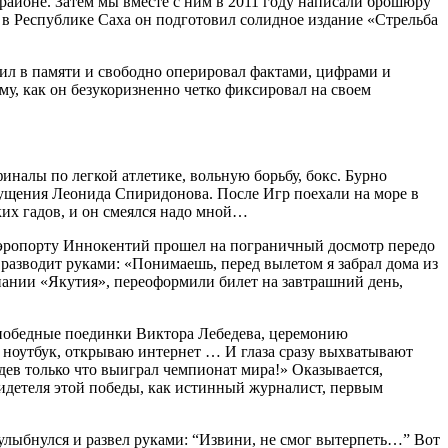
айоне. Затем мы вместе с ним в 2011 году написали брошюру
в Республике Саха он подготовил солидное издание «Стрельба
ил в памяти и свободно оперировал фактами, цифрами и
му, как он безукоризненно четко фиксировал на своем
налы по легкой атлетике, вольную борьбу, бокс. Бурно
пущения Леонида Спиридонова. После Игр поехали на море в
ких гадов, и он смеялся надо мной…
 аэропорту Иннокентий прошел на пограничный досмотр передо
разводит руками: «Понимаешь, перед вылетом я забрал дома из
пании «Якутия», переоформили билет на завтрашний день,
ю победные поединки Виктора Лебедева, церемонию
 ноутбук, открываю интернет … И глаза сразу выхватывают
ев только что выиграл чемпионат мира!» Оказывается,
видетеля этой победы, как истинный журналист, первым
улыбнулся и развел руками: “Извини, не смог вытерпеть…” Вот