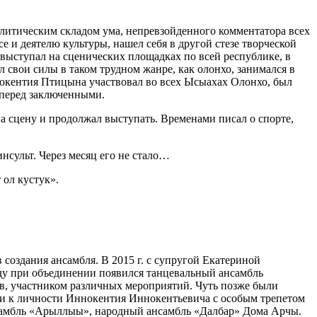
алитическим складом ума, непревзойденного комментатора всех
е и деятелю культуры, нашел себя в другой стезе творческой
, выступал на сценических площадках по всей республике, в
 свои силы в таком трудном жанре, как олонхо, занимался в
окентия Птицына участвовал во всех Ысыахах Олонхо, был
 перед заключенными.
а сцену и продолжал выступать. Временами писал о спорте,
инсульт. Через месяц его не стало…
 ол кустук».
создания ансамбля. В 2015 г. с супругой Екатериной
ду при объединении появился танцевальный ансамбль
, участником различных мероприятий. Чуть позже были
ви к личности Иннокентия Иннокентьевича с особым трепетом
нсамбль «Арыллыы», народный ансамбль «Далбар» Дома Арчы.