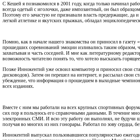
С Кешей я познакомился в 2001 году, когда только начинал ра
всегда одетый с иголочки, даже импозантный, он был образцом
Поэтому его зачастую не признавали власть предержащие, да и 
легкой атлетике и якутских прыжках, обладал энциклопедичес
Помню, как в начале нашего знакомства он приносил в газету
прошедших соревнований эмоции изливались таким образом, что
захватывая и часть соседней. И мне как литературному редакто
возможность читателю понять то, что хотело высказать горяще
Позже Иннокентий уже освоил компьютер и приносил свои стать
дисководов). Затем он перешел на интернет, и рассылал свои с
убеждение, что информация о прошедшем в выходные чемпиона
всех изданиях.
Вместе с ним мы работали на всех крупных спортивных форума
сих пор я пользуюсь его справочными данными. В течение мно
электронных СМИ. И всю эту работу он выполнял, не будучи ш
получая во многих из них гонорары. Работал по зову сердца, б
Иннокентий выпускал пользовавшиеся популярностью ежегодни