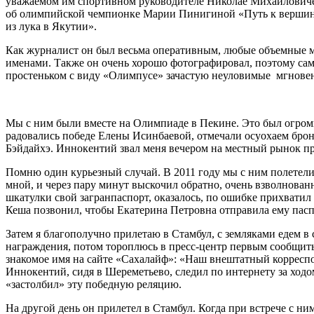
уважаемом им спортивном руководителе Николае Михайловиче В
об олимпийской чемпионке Марии Пинигиной «Путь к вершине О
из лука в Якутии».
Как журналист он был весьма оперативным, любые объемные ма
именами. Также он очень хорошо фотографировал, поэтому сам 
простеньком с виду «Олимпусе» зачастую неуловимые мгновен
Мы с ним были вместе на Олимпиаде в Пекине. Это был огромн
радовались победе Елены Исинбаевой, отмечали осуохаем брон
Бэйдайхэ. Иннокентий звал меня вечером на местный рынок про
Помню один курьезный случай. В 2011 году мы с ним полетели
мной, и через пару минут выскочил обратно, очень взволнова
шкатулки свой загранпаспорт, оказалось, по ошибке прихвати
Кеша позвонил, чтобы Екатерина Петровна отправила ему пасп
Затем я благополучно прилетаю в Стамбул, с земляками едем 
награждения, потом тороплюсь в пресс-центр первым сообщить
знакомое имя на сайте «Сахалайф»: «Наш внештатный корресп
Иннокентий, сидя в Шереметьево, следил по интернету за ход
«застолбил» эту победную реляцию.
На другой день он прилетел в Стамбул. Когда при встрече с 