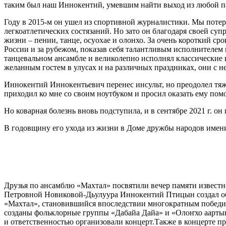
таким был наш Иннокентий, умевшим найти выход из любой 
Году в 2015-м он ушел из спортивной журналистики. Мы потер
легкоатлетических состязаний. Но зато он благодаря своей суп
жизни – пении, танце, осуохае и олонхо. За очень короткий ср
России и за рубежом, показав себя талантливым исполнителем н
танцевальном ансамбле и великолепно исполнял классические
желанным гостем в улусах и на различных праздниках, они с 
Иннокентий Иннокентьевич перенес инсульт, но преодолел тяж
приходил ко мне со своим ноутбуком и просил оказать ему по
Но коварная болезнь вновь подступила, и в сентябре 2021 г. о
В годовщину его ухода из жизни в Доме дружбы народов имени
Друзья по ансамблю «Махтал» посвятили вечер памяти известно
Петровной Новиковой-Дьулуура Иннокентий Птицын создал общ
«Махтал», становившийся впоследствии многократным победит
созданы фольклорные группы «Дабайа Дайа» и «Олоҥхо аартыг
и ответственностью организовали концерт.Также в концерте 