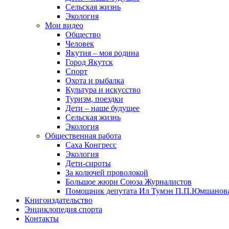
Сельская жизнь
Экология
Мои видео
Общество
Человек
Якутия – моя родина
Город Якутск
Спорт
Охота и рыбалка
Культура и искусство
Туризм, поездки
Дети – наше будущее
Сельская жизнь
Экология
Общественная работа
Саха Конгресс
Экология
Дети-сироты
За колючей проволокой
Большое жюри Союза Журналистов
Помощник депутата Ил Тумэн П.П.Юмшанов
Книгоиздательство
Энциклопедия спорта
Контакты