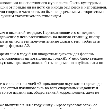
становлении как спортивного журналиста. Очень культурный,
щий от правды ни на йоту, он иногда был резок и непреклонен.
тели спорта, в частности, он был непререкаемым авторитетом в
 лучшим статистиком по этим видам.
ком в школьной тетрадке. Переполнявшие его от недавно
дложение у него растягивалось на полную страницу, иногда
езать на части эти монументальные фразы с тем, чтобы дать
анице формата А2.
 время еще в ходу были квадратные дискеты для флоппи-
а разговаривали на повышенных тонах))). У него было твердое
 якутским прыжкам должна быть непременно опубликована по
е в составлении моей «Энциклопедии якутского спорта», до
 его статьи публиковались во всех спортивных изданиях и
 во все издания как общественный корреспондент, даже не
е выпустил в 2007 году книгу «Ыраас суоллаах олох» об