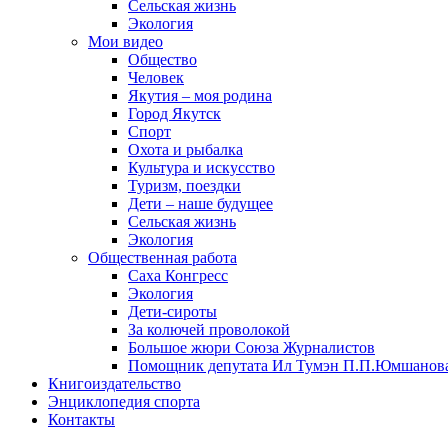
Сельская жизнь
Экология
Мои видео
Общество
Человек
Якутия – моя родина
Город Якутск
Спорт
Охота и рыбалка
Культура и искусство
Туризм, поездки
Дети – наше будущее
Сельская жизнь
Экология
Общественная работа
Саха Конгресс
Экология
Дети-сироты
За колючей проволокой
Большое жюри Союза Журналистов
Помощник депутата Ил Тумэн П.П.Юмшанов
Книгоиздательство
Энциклопедия спорта
Контакты