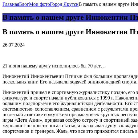
Главная
Блог
Мои фото
Город Якутск
В память о нашем друге Инн
В память о нашем друге Иннокентии 
В память о нашем друге Иннокентии 
26.07.2024
21 июня нашему другу исполнилось бы 70 лет…
Иннокентий Иннокентьевич Птицын был большим пропагандистом
нескольких книг. Его называли ходячей энциклопедией спорта.
Иннокентий пришел
в спортивную журналистику поздно, его 
физкультуре и спорте начали публиковаться с 1999 г. Накопле
большим подспорьем в его журналистской деятельности. Его с
системностью, сопоставлением, сравнением с результатами п
по легкой атлетике и якутским прыжкам всех крупных респу
игры «Дети Азии», придавая особую остроту и спортивный за
журналист не просто писал статьи, а вкладывал душу в каждую
спортсменов и тренеров. Жаль, что все это приходится писат