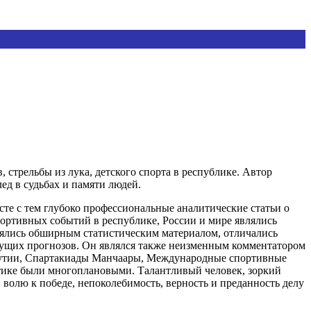
стрельбы из лука, детского спорта в республике. Автор
ед в судьбах и памяти людей.
те с тем глубоко профессиональные аналитические статьи о
портивных событий в республике, России и мире являлись
плялись обширным статистическим материалом, отличались
дущих прогнозов. Он являлся также неизменным комментатором
кутии, Спартакиады Манчаары, Международные спортивные
тике были многоплановыми. Талантливый человек, зоркий
волю к победе, непоколебимость, верность и преданность делу