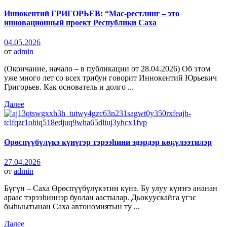
Иннокентий ГРИГОРЬЕВ: “Мас-рестлинг – это
инновационный проект Республики Саха
04.05.2026
от
admin
(Окончание, начало – в публикации от 28.04.2026) Об этом
уже много лет со всех трибун говорит Иннокентий Юрьевич
Григорьев. Как основатель и долго ...
Далее
Өрөспүүбүлүкэ күнүгэр тэрээһини эдэрдэр көҕүлээтилэр
27.04.2026
от
admin
Бүгүн – Саха Өрөспүүбүлүкэтин күнэ. Бу улуу күҥҥэ ананан
араас тэрээһиннэр буолан аастылар. Дьокуускайга үгэс
быһыытынан Саха автономиятын ту ...
Далее