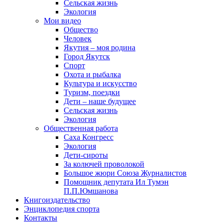
Сельская жизнь
Экология
Мои видео
Общество
Человек
Якутия – моя родина
Город Якутск
Спорт
Охота и рыбалка
Культура и искусство
Туризм, поездки
Дети – наше будущее
Сельская жизнь
Экология
Общественная работа
Саха Конгресс
Экология
Дети-сироты
За колючей проволокой
Большое жюри Союза Журналистов
Помощник депутата Ил Тумэн
П.П.Юмшанова
Книгоиздательство
Энциклопедия спорта
Контакты