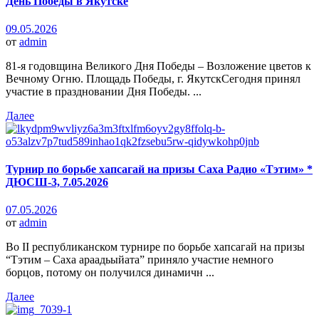
День Победы в Якутске
09.05.2026
от
admin
81-я годовщина Великого Дня Победы – Возложение цветов к
Вечному Огню. Площадь Победы, г. ЯкутскСегодня принял
участие в праздновании Дня Победы. ...
Далее
Турнир по борьбе хапсагай на призы Саха Радио «Тэтим» *
ДЮСШ-3, 7.05.2026
07.05.2026
от
admin
Во II республиканском турнире по борьбе хапсагай на призы
“Тэтим – Саха араадьыйата” приняло участие немного
борцов, потому он получился динамичн ...
Далее