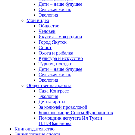
Дети – наше будущее
Сельская жизнь
Экология
Мои видео
Общество
Человек
Якутия – моя родина
Город Якутск
Спорт
Охота и рыбалка
Культура и искусство
Туризм, поездки
Дети – наше будущее
Сельская жизнь
Экология
Общественная работа
Саха Конгресс
Экология
Дети-сироты
За колючей проволокой
Большое жюри Союза Журналистов
Помощник депутата Ил Тумэн
П.П.Юмшанова
Книгоиздательство
Энциклопедия спорта