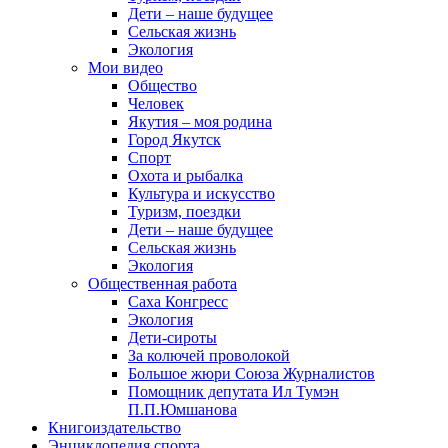
Дети – наше будущее
Сельская жизнь
Экология
Мои видео
Общество
Человек
Якутия – моя родина
Город Якутск
Спорт
Охота и рыбалка
Культура и искусство
Туризм, поездки
Дети – наше будущее
Сельская жизнь
Экология
Общественная работа
Саха Конгресс
Экология
Дети-сироты
За колючей проволокой
Большое жюри Союза Журналистов
Помощник депутата Ил Тумэн
П.П.Юмшанова
Книгоиздательство
Энциклопедия спорта