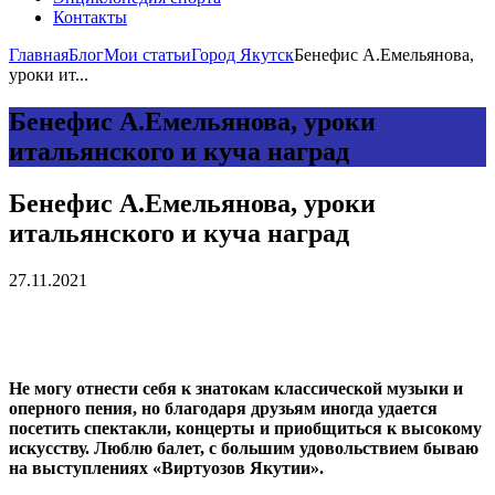
Контакты
Главная
Блог
Мои статьи
Город Якутск
Бенефис А.Емельянова,
уроки ит...
Бенефис А.Емельянова, уроки
итальянского и куча наград
Бенефис А.Емельянова, уроки
итальянского и куча наград
27.11.2021
Не могу отнести себя к знатокам классической музыки и
оперного пения, но благодаря друзьям иногда удается
посетить спектакли, концерты и приобщиться к высокому
искусству. Люблю балет, с большим удовольствием бываю
на выступлениях «Виртуозов Якутии».