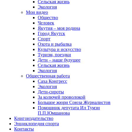
Сельская жизнь
Экология
Мои видео
Общество
Человек
Якутия – моя родина
Город Якутск
Спорт
Охота и рыбалка
Культура и искусство
Туризм, поездки
Дети – наше будущее
Сельская жизнь
Экология
Общественная работа
Саха Конгресс
Экология
Дети-сироты
За колючей проволокой
Большое жюри Союза Журналистов
Помощник депутата Ил Тумэн
П.П.Юмшанова
Книгоиздательство
Энциклопедия спорта
Контакты