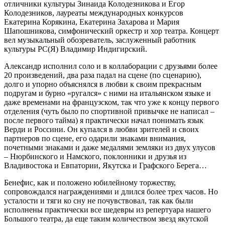
отличники культуры Зинаида Колодезникова и Егор
Колодезников, лауреаты международных конкурсов
Екатерина Корякина, Екатерина Захарова и Мария
Шапошникова, симфонический оркестр и хор театра. Концерт
вел музыкальный обозреватель, заслуженный работник
культуры РС(Я) Владимир Индигирский.
Александр исполнил соло и в коллаборации с друзьями более
20 произведений, два раза падал на сцене (по сценарию),
долго и упорно объяснялся в любви к своим прекрасным
подругам и бурно «ругался» с ними на итальянском языке и
даже временами на французском, так что уже к концу первого
отделения (чуть было по спортивной привычке не написал –
после первого тайма) я практически начал понимать язык
Верди и Россини. Он купался в любви зрителей и своих
партнеров по сцене, его одарили знаками внимания,
почетными знаками и даже медалями земляки из двух улусов
– Нюрбинского и Намского, поклонники и друзья из
Владивостока и Евпатории, Якутска и Графского Берега…
Бенефис, как и положено юбилейному торжеству,
сопровождался награждениями и длился более трех часов. Но
усталости и тяги ко сну не почувствовал, так как были
исполнены практически все шедевры из репертуара нашего
Большого театра, да еще таким количеством звезд якутской