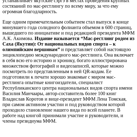
устанавливает якутские сэргэ в местах проведения крупных
состязаний по мас-рестлингу по всему миру, за что ему
огромная благодларность.
Еще одним примечательным событием стал выпуск в конце
минувшего года солидного фолианта объемом в 600 страниц,
вышедшего по инициативе и под редакцией президента МФМ
А.К. Акимова.
Издание называется “Мас-рестлинг родом из
Саха (Якутии): От национальных видов спорта – к
олимпийским вершинам”
и представляет собой настоящую
энциклопедию международного мас-рестлинга. Она включает
в себя всю его историю и хронику, богато иллюстрирована
множеством фотографий и видеозаписей, которые можно
посмотреть по представленным в ней QR-кодам. Ее
подготовили к печати хорошо знакомые с миром мас-
рестлинга опытные книгоиздатели, специалист
Республиканского центра национальных видов спорта имени
Василия Манчаары, автор-составитель более 100 книг
Владислав Коротов и вице-президент МФМ Лена Томская,
при самом активном участии и под руководством которой
проходило становление нашего вида по всей планете. В
работе над книгой принимали участие и руководители, и
члены президиума МФМ.