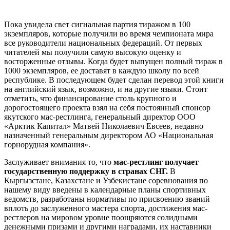
Пока увидела свет сигнальная партия тиражом в 100
экземпляров, которые получили во время чемпионата мира
все руководители национальных федераций. От первых
читателей мы получили самую высокую оценку и
восторженные отзывы. Когда будет выпущен полный тираж в
1000 экземпляров, ее доставят в каждую школу по всей
республике. В последующем будет сделан перевод этой книги
на английский язык, возможно, и на другие языки. Стоит
отметить, что финансирование столь крупного и
дорогостоящего проекта взял на себя постоянный спонсор
якутского мас-рестлинга, генеральный директор ООО
«Арктик Капитал» Матвей Николаевич Евсеев, недавно
назначенный генеральным директором АО «Национальная
горнорудная компания».
Заслуживает внимания то, что
мас-рестлинг получает
государственную поддержку в странах СНГ.
В
Кыргызстане, Казахстане и Узбекистане соревнования по
нашему виду введены в календарные планы спортивных
ведомств, разработаны нормативы по присвоению званий
вплоть до заслуженного мастера спорта, достижения мас-
рестлеров на мировом уровне поощряются солидными
денежными призами и другими наградами, их наставники