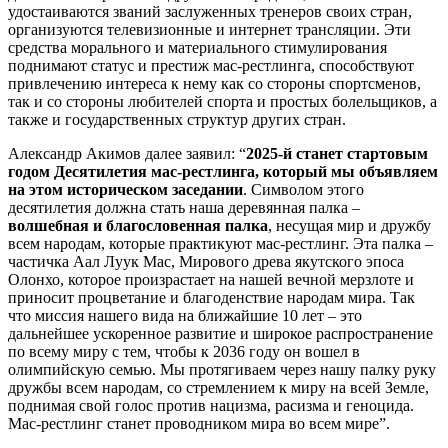
удостаиваются званий заслуженных тренеров своих стран,
организуются телевизионные и интернет трансляции. Эти
средства морального и материального стимулирования
поднимают статус и престиж мас-рестлинга, способствуют
привлечению интереса к нему как со стороны спортсменов,
так и со стороны любителей спорта и простых болельщиков, а
также и государственных структур других стран.
Александр Акимов далее заявил: “
2025-й станет стартовым
годом Десятилетия мас-рестлинга, который мы объявляем
на этом историческом заседании
. Символом этого
десятилетия должна стать наша деревянная палка –
волшебная и благословенная
палка
, несущая мир и дружбу
всем народам, которые практикуют мас-рестлинг. Эта палка –
частичка Аал Луук Мас, Мирового древа якутского эпоса
Олонхо, которое произрастает на нашей вечной мерзлоте и
приносит процветание и благоденствие народам мира. Так
что миссия нашего вида на ближайшие 10 лет – это
дальнейшее ускоренное развитие и широкое распространение
по всему миру с тем, чтобы к 2036 году он вошел в
олимпийскую семью. Мы протягиваем через нашу палку руку
дружбы всем народам, со стремлением к миру на всей Земле,
поднимая свой голос против нацизма, расизма и геноцида.
Мас-рестлинг станет проводником мира во всем мире”.