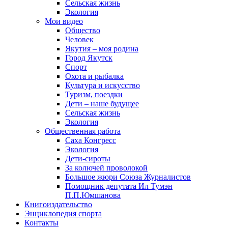
Сельская жизнь
Экология
Мои видео
Общество
Человек
Якутия – моя родина
Город Якутск
Спорт
Охота и рыбалка
Культура и искусство
Туризм, поездки
Дети – наше будущее
Сельская жизнь
Экология
Общественная работа
Саха Конгресс
Экология
Дети-сироты
За колючей проволокой
Большое жюри Союза Журналистов
Помощник депутата Ил Тумэн
П.П.Юмшанова
Книгоиздательство
Энциклопедия спорта
Контакты