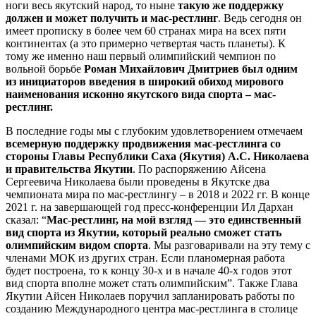
ноги весь якутский народ, то ныне
такую же поддержку
должен и может получить и мас-рестлинг
. Ведь сегодня он
имеет прописку в более чем 60 странах мира на всех пяти
континентах (а это примерно четвертая часть планеты). К
тому же именно наш первый олимпийский чемпион по
вольной борьбе
Роман
Михайлович
Дмитриев был одним
из инициаторов введения в широкий обиход мирового
наименования исконно якутского вида спорта – мас-
рестлинг.
В последние годы мы с глубоким удовлетворением отмечаем
всемерную поддержку продвижения мас-рестлинга со
стороны Главы Республики Саха (Якутия) А.С. Николаева
и правительства Якутии
. По распоряжению Айсена
Сергеевича Николаева были проведены в Якутске два
чемпионата мира по мас-рестлингу – в 2018 и 2022 гг. В конце
2021 г. на завершающей год пресс-конференции Ил Дархан
сказал: “
Мас-рестлинг, на мой взгляд — это единственный
вид спорта из Якутии, который реально сможет стать
олимпийским видом спорта
. Мы разговаривали на эту тему с
членами МОК из других стран. Если планомерная работа
будет построена, то к концу 30-х и в начале 40-х годов этот
вид спорта вполне может стать олимпийским”. Также Глава
Якутии Айсен Николаев поручил запланировать работы по
созданию Международного центра мас-рестлинга в столице