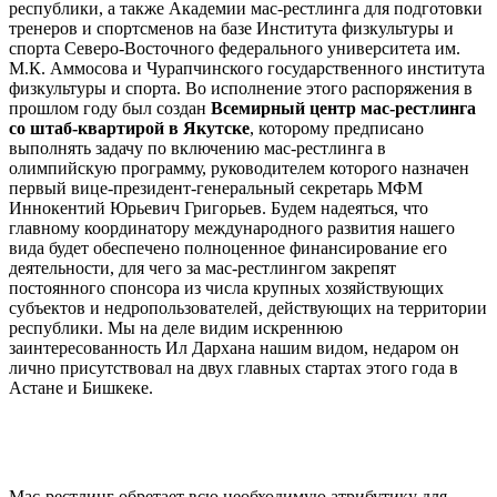
республики, а также Академии мас-рестлинга для подготовки
тренеров и спортсменов на базе Института физкультуры и
спорта Северо-Восточного федерального университета им.
М.К. Аммосова и Чурапчинского государственного института
физкультуры и спорта. Во исполнение этого распоряжения в
прошлом году был создан
Всемирный центр мас-рестлинга
со штаб-квартирой в Якутске
, которому предписано
выполнять задачу по включению мас-рестлинга в
олимпийскую программу, руководителем которого назначен
первый вице-президент-генеральный секретарь МФМ
Иннокентий Юрьевич Григорьев. Будем надеяться, что
главному координатору международного развития нашего
вида будет обеспечено полноценное финансирование его
деятельности, для чего за мас-рестлингом закрепят
постоянного спонсора из числа крупных хозяйствующих
субъектов и недропользователей, действующих на территории
республики. Мы на деле видим искреннюю
заинтересованность Ил Дархана нашим видом, недаром он
лично присутствовал на двух главных стартах этого года в
Астане и Бишкеке.
Мас-рестлинг обретает всю необходимую атрибутику для