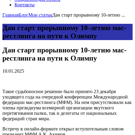
Контакты
Главная
Блог
Мои статьи
Дан старт прорывному 10-летию ...
Дан старт прорывному 10-летию мас-
рестлинга на пути к Олимпу
Дан старт прорывному 10-летию мас-
рестлинга на пути к Олимпу
10.01.2025
Такое судьбоносное решение было принято 23 декабря
уходящего года на очередной конференции Международной
федерации мас-рестлинга (МФМ). На нем присутствовали как
члены президиума всемирной организации якутского
перетягивания палки, так и делегаты от национальных
федераций стран мира.
Встречу в онлайн-формате открыл вступительным словом
президент МФМ А.К. Акимов.