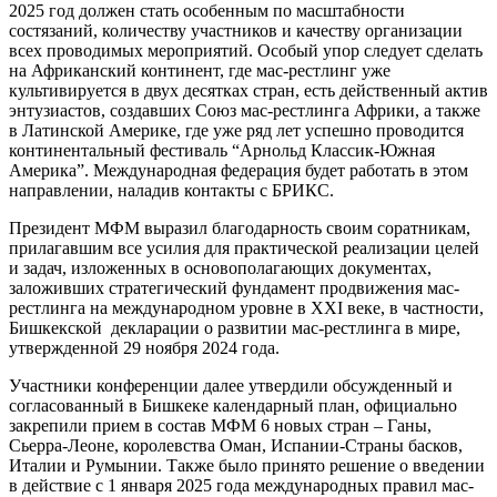
2025 год должен стать особенным по масштабности
состязаний, количеству участников и качеству организации
всех проводимых мероприятий. Особый упор следует сделать
на Африканский континент, где мас-рестлинг уже
культивируется в двух десятках стран, есть действенный актив
энтузиастов, создавших Союз мас-рестлинга Африки, а также
в Латинской Америке, где уже ряд лет успешно проводится
континентальный фестиваль “Арнольд Классик-Южная
Америка”. Международная федерация будет работать в этом
направлении, наладив контакты с БРИКС.
Президент МФМ выразил благодарность своим соратникам,
прилагавшим все усилия для практической реализации целей
и задач, изложенных в основополагающих документах,
заложивших стратегический фундамент продвижения мас-
рестлинга на международном уровне в ХХI веке, в частности,
Бишкекской декларации о развитии мас-рестлинга в мире,
утвержденной 29 ноября 2024 года.
Участники конференции далее утвердили обсужденный и
согласованный в Бишкеке календарный план, официально
закрепили прием в состав МФМ 6 новых стран – Ганы,
Сьерра-Леоне, королевства Оман, Испании-Страны басков,
Италии и Румынии. Также было принято решение о введении
в действие с 1 января 2025 года международных правил мас-