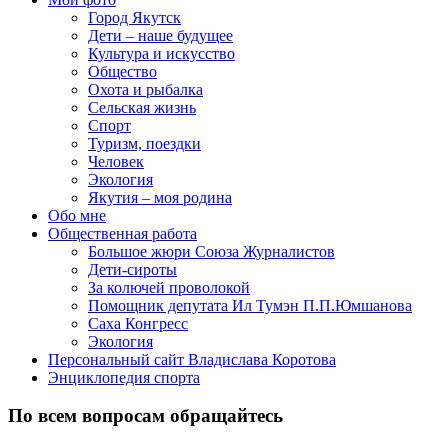
Город Якутск
Дети – наше будущее
Культура и искусство
Общество
Охота и рыбалка
Сельская жизнь
Спорт
Туризм, поездки
Человек
Экология
Якутия – моя родина
Обо мне
Общественная работа
Большое жюри Союза Журналистов
Дети-сироты
За колючей проволокой
Помощник депутата Ил Тумэн П.П.Юмшанова
Саха Конгресс
Экология
Персональный сайт Владислава Коротова
Энциклопедия спорта
По всем вопросам обращайтесь