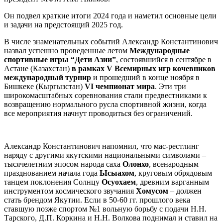
Он подвел краткие итоги 2024 года и наметил основные цели
и задачи на предстоящий 2025 год.
В числе знаменательных событий Александр Константинович
назвал успешно проведенные летом
Международные
спортивные игры “Дети Азии”
, состоявшийся в сентябре в
Астане (Казахстан)
в рамках V Всемирных игр кочевников
международный турнир
и прошедший в конце ноября в
Бишкеке (Кыргызстан)
VI чемпионат мира
. Эти три
широкомасштабных соревнования стали предвестниками к
возвращению нормального русла спортивной жизни, когда
все мероприятия начнут проводиться без ограничений.
Александр Константинович напомнил, что мас-рестлинг
наряду с другими якутскими национальными символами –
тысячелетним эпосом народа саха
Олонхо
, всенародным
празднованием начала года
Ысыах
ом
, круговым обрядовым
танцем поклонения Солнцу
Осуохаем
, древним варганным
инструментом космического звучания
Хомусом
– должен
стать брендом Якутии. Если в 50-60 гг. прошлого века
ставшую позже спортом №1 вольную борьбу с подачи Н.Н.
Тарского, Д.П. Коркина и Н.Н. Волкова поднимал и ставил на