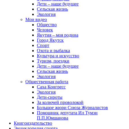
Дети – наше будущее
Сельская жизнь
Экология
Мои видео
Общество
Человек
Якутия – моя родина
Город Якутск
Спорт
Охота и рыбалка
Культура и искусство
Туризм, поездки
Дети – наше будущее
Сельская жизнь
Экология
Общественная работа
Саха Конгресс
Экология
Дети-сироты
За колючей проволокой
Большое жюри Союза Журналистов
Помощник депутата Ил Тумэн
П.П.Юмшанова
Книгоиздательство
Энциклопедия спорта