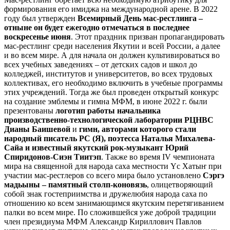
формирования его имиджа на международной арене. В 2022
году был утвержден
Всемирный День мас-рестлинга –
отныне он будет ежегодно отмечаться в последнее
воскресенье июня
. Этот праздник призван пропагандировать
мас-рестлинг среди населения Якутии и всей России, а далее
и во всем мире. А для начала он должен культивироваться во
всех учебных заведениях – от детских садов и школ до
колледжей, институтов и университетов, во всех трудовых
коллективах, его необходимо включить в учебные программы
этих учреждений. Тогда же был проведен открытый конкурс
на создание эмблемы и гимна МФМ, в июне 2022 г. были
презентованы
логотип работы начальника
производственно-технологической лаборатории РЦНВС
Дианы Баишевой
и
гимн, авторами которого стали
народный писатель РС (Я), поэтесса Наталья Михалева-
Сайа и известный якутский рок-музыкант Юрий
Спиридонов-Сиэн Тиитэп
. Также во время IV чемпионата
мира на священной для народа саха местности Үс Хатыҥ при
участии мас-рестлеров со всего мира было установлено
Сэргэ
мадьыны – памятный столп-коновязь
, олицетворяющий
собой знак гостеприимства и дружелюбия народа саха по
отношению ко всем занимающимся якутским перетягиванием
палки во всем мире. По сложившейся уже доброй традиции
член президиума МФМ Александр Кириллович Павлов