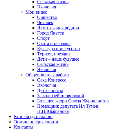
Сельская жизнь
Экология
Мои видео
Общество
Человек
Якутия – моя родина
Город Якутск
Спорт
Охота и рыбалка
Культура и искусство
Туризм, поездки
Дети – наше будущее
Сельская жизнь
Экология
Общественная работа
Саха Конгресс
Экология
Дети-сироты
За колючей проволокой
Большое жюри Союза Журналистов
Помощник депутата Ил Тумэн
П.П.Юмшанова
Книгоиздательство
Энциклопедия спорта
Контакты