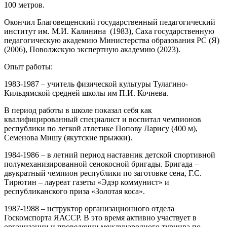
100 метров.
Окончил Благовещенский государственный педагогический
институт им. М.И. Калинина (1983), Саха государственную
педагогическую академию Министерства образования РС (Я)
(2006), Поволжскую экспертную академию (2023).
Опыт работы:
1983-1987 – учитель физической культуры Тулагино-
Кильдямской средней школы им П.И. Кочнева.
В период работы в школе показал себя как
квалифицированный специалист и воспитал чемпионов
республики по легкой атлетике Попову Ларису (400 м),
Семенова Мишу (якутские прыжки).
1984-1986 – в летний период наставник детской спортивной
полумеханизированной сенокосной бригады. Бригада –
двукратный чемпион республики по заготовке сена, Г.С.
Тирютин – лауреат газеты «Эдэр коммунист» и
республиканского приза «Золотая коса».
1987-1988 – нструктор организационного отдела
Госкомспорта ЯАССР. В это время активно участвует в
организации и проведении международного турнира по