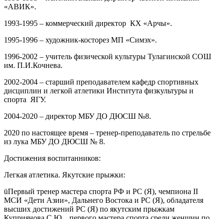
«АВИК».
1993-1995 – коммерческий директор КХ «Арчы».
1995-1996 – художник-косторез МП «Симэх».
1996-2002 – учитель физической культуры Тулагинской СОШ
им. П.И.Кочнева.
2002-2004 – старший преподавателем кафедр спортивных
дисциплин и легкой атлетики Института физкультуры и
спорта ЯГУ.
2004-2020 – директор МБУ ДО ДЮСШ №8.
2020 по настоящее время – тренер-преподаватель по стрельбе
из лука МБУ ДО ДЮСШ № 8.
Достижения воспитанников:
Легкая атлетика. Якутские прыжки:
üПервый тренер мастера спорта РФ и РС (Я), чемпиона II
МСИ «Дети Азии», Дальнего Востока и РС (Я), обладателя
высших достижений РС (Я) по якутским прыжкам
Куприянова С.Ю., первого мастера спорта среди женщин по