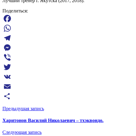
Лучший тренер г. Якутска (2017, 2018).
Поделиться:
Facebook
WhatsApp
Telegram
Messenger
Viber
Twitter
VK
Email
Отправить
Предыдущая запись
Харитонов Василий Николаевич – тхэквондо.
Следующая запись