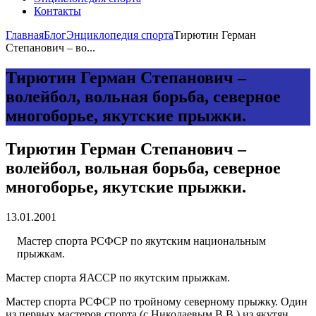
Контакты
Главная
Блог
Энциклопедия спорта
Тирютин Герман
Степанович – во...
Тирютин Герман Степанович –
волейбол, вольная борьба, северное
многоборье, якутские прыжки.
Тирютин Герман Степанович –
волейбол, вольная борьба, северное
многоборье, якутские прыжки.
13.01.2001
Мастер спорта РСФСР по якутским национальным
прыжкам.
Мастер спорта ЯАССР по якутским прыжкам.
Мастер спорта РСФСР по тройному северному прыжку. Один
из первых мастеров спорта (с Николаевым В.В.) из якутян.