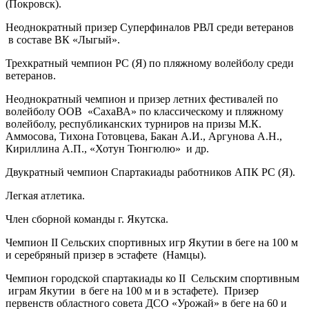
(Покровск).
Неоднократный призер Суперфиналов РВЛ среди ветеранов
в составе ВК «Лыгый».
Трехкратный чемпион РС (Я) по пляжному волейболу среди
ветеранов.
Неоднократный чемпион и призер летних фестивалей по
волейболу ООВ «СахаВА» по классическому и пляжному
волейболу, республиканских турниров на призы М.К.
Аммосова, Тихона Готовцева, Бакан А.И., Аргунова А.Н.,
Кириллина А.П., «Хотун Тюнгюлю» и др.
Двукратный чемпион Спартакиады работников АПК РС (Я).
Легкая атлетика.
Член сборной команды г. Якутска.
Чемпион II Сельских спортивных игр Якутии в беге на 100 м
и серебряный призер в эстафете (Намцы).
Чемпион городской спартакиады ко II Сельским спортивным
играм Якутии в беге на 100 м и в эстафете). Призер
первенств областного совета ДСО «Урожай» в беге на 60 и