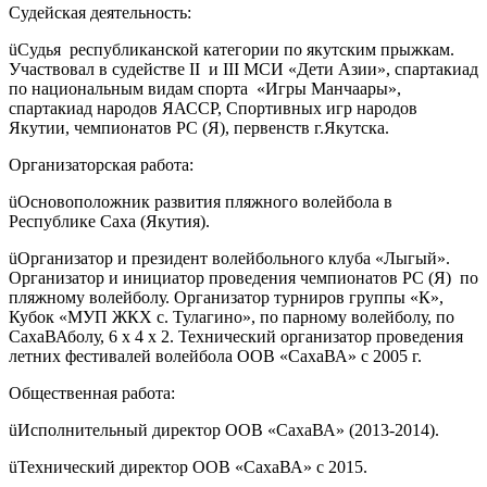
Судейская деятельность:
üСудья республиканской категории по якутским прыжкам.
Участвовал в судействе II и III МСИ «Дети Азии», спартакиад
по национальным видам спорта «Игры Манчаары»,
спартакиад народов ЯАССР, Спортивных игр народов
Якутии, чемпионатов РС (Я), первенств г.Якутска.
Организаторская работа:
üОсновоположник развития пляжного волейбола в
Республике Саха (Якутия).
üОрганизатор и президент волейбольного клуба «Лыгый».
Организатор и инициатор проведения чемпионатов РС (Я) по
пляжному волейболу. Организатор турниров группы «К»,
Кубок «МУП ЖКХ с. Тулагино», по парному волейболу, по
СахаВАболу, 6 х 4 х 2. Технический организатор проведения
летних фестивалей волейбола ООВ «СахаВА» с 2005 г.
Общественная работа:
üИсполнительный директор ООВ «СахаВА» (2013-2014).
üТехнический директор ООВ «СахаВА» с 2015.