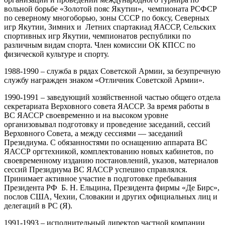
вольной борьбе «Золотой пояс Якутии», чемпионата РСФСР
по северному многоборью, зоны СССР по боксу, Северных
игр Якутии, Зимних и Летних спартакиад ЯАССР, Сельских
спортивных игр Якутии, чемпионатов республики по
различным видам спорта. Член комиссии ОК КПСС по
физической культуре и спорту.
1988-1990 – служба в рядах Советской Армии, за безупречную
службу награжден знаком «Отличник Советской Армии».
1990-1991 – заведующий хозяйственной частью общего отдела
секретариата Верховного совета ЯАССР. За время работы в
ВС ЯАССР своевременно и на высоком уровне
организовывал подготовку и проведение заседаний, сессий
Верховного Совета, а между сессиями — заседаний
Президиума. С обязанностями по оснащению аппарата ВС
ЯАССР оргтехникой, комплектованию новых кабинетов, по
своевременному изданию постановлений, указов, материалов
сессий Президиума ВС ЯАССР успешно справлялся.
Принимает активное участие в подготовке пребывания
Президента РФ Б. Н. Ельцина, Президента фирмы «Де Бирс»,
послов США, Чехии, Словакии и других официальных лиц и
делегаций в РС (Я).
1991-1993 – исполнительный директор частной компании