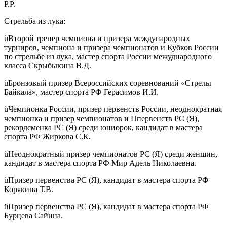
Р.Р.
Стрельба из лука:
üВторой тренер чемпиона и призера международных
турниров, чемпиона и призера чемпионатов и Кубков России
по стрельбе из лука, мастер спорта России межуднародного
класса Скрыбыкина В.Д.
üБронзовый призер Всероссийских соревнований «Стрелы
Байкала», мастер спорта РФ Герасимов И.И.
üЧемпионка России, призер первенств России, неоднократная
чемпионка и призер чемпионатов и Ппервенств РС (Я),
рекордсменка РС (Я) среди юниорок, кандидат в мастера
спорта РФ Жиркова С.К.
üНеоднократный призер чемпионатов РС (Я) среди женщин,
кандидат в мастера спорта РФ Мир Адель Николаевна.
üПризер первенства РС (Я), кандидат в мастера спорта РФ
Корякина Т.В.
üПризер первенства РС (Я), кандидат в мастера спорта РФ
Бурцева Сайина.