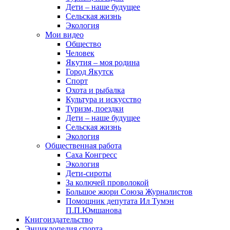
Дети – наше будущее
Сельская жизнь
Экология
Мои видео
Общество
Человек
Якутия – моя родина
Город Якутск
Спорт
Охота и рыбалка
Культура и искусство
Туризм, поездки
Дети – наше будущее
Сельская жизнь
Экология
Общественная работа
Саха Конгресс
Экология
Дети-сироты
За колючей проволокой
Большое жюри Союза Журналистов
Помощник депутата Ил Тумэн
П.П.Юмшанова
Книгоиздательство
Энциклопедия спорта