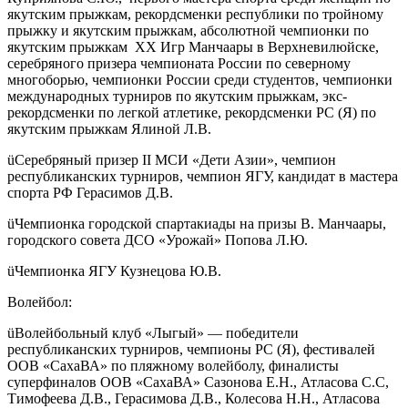
якутским прыжкам, рекордсменки республики по тройному
прыжку и якутским прыжкам, абсолютной чемпионки по
якутским прыжкам ХХ Игр Манчаары в Верхневилюйске,
серебряного призера чемпионата России по северному
многоборью, чемпионки России среди студентов, чемпионки
международных турниров по якутским прыжкам, экс-
рекордсменки по легкой атлетике, рекордсменки РС (Я) по
якутским прыжкам Ялиной Л.В.
üСеребряный призер II МСИ «Дети Азии», чемпион
республиканских турниров, чемпион ЯГУ, кандидат в мастера
спорта РФ Герасимов Д.В.
üЧемпионка городской спартакиады на призы В. Манчаары,
городского совета ДСО «Урожай» Попова Л.Ю.
üЧемпионка ЯГУ Кузнецова Ю.В.
Волейбол:
üВолейбольный клуб «Лыгый» — победители
республиканских турниров, чемпионы РС (Я), фестивалей
ООВ «СахаВА» по пляжному волейболу, финалисты
суперфиналов ООВ «СахаВА» Сазонова Е.Н., Атласова С.С,
Тимофеева Д.В., Герасимова Д.В., Колесова Н.Н., Атласова