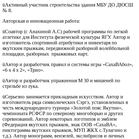
üАктивный участник строительства здания МБУ ДО ДЮСШ
№ 8.
Авторская и инновационная работа:
üСоавтор (с Анахиной А.С) рабочей программы по легкой
атлетике для Института физической культуры ЯГУ. Автор и
изготовитель спортивной атрибутики и инвентаря по
якутским прыжкам, передвижной разборной волейбольной
площадки, разборных прыжковых нарт.
üАвтор и разработчик правил и системы игры «СахаВАбол»,
«6 х 4 х 2», «Трио».
üАвтор и разработчик упражнения М 30 и мишеней по
стрельбе из лука.
üСерьезно занимается прикладным искусством. Автор и
изготовитель ряда символических Сэргэ, установленных в
честь международного турнира «Золотой пояс Якутии»,
чемпионата РСФСР по северному многоборью и других
соревнований. Автор некоторых логотипов и эмблем
(Федерация якутских прыжков, знак ООВ «СахаВА»,
пиктограмма якутских прыжков, МУП ЖКХ с.Тулагино и
т.д.). Автор монограмм, вензелей, экслибрисов и личных