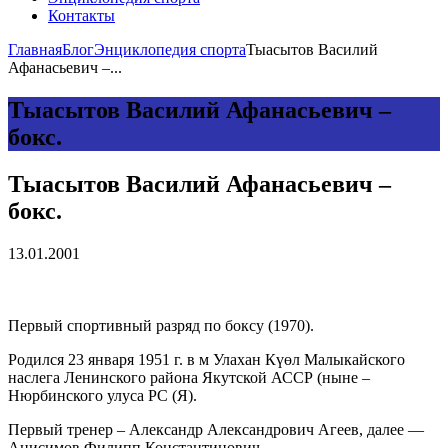
Контакты
Главная
Блог
Энциклопедия спорта
Тыасытов Василий
Афанасьевич –...
Тыасытов Василий Афанасьевич –
бокс.
Тыасытов Василий Афанасьевич –
бокс.
13.01.2001
Первый спортивный разряд по боксу (1970).
Родился 23 января 1951 г. в м Улахан Күөл Малыкайского
наслега Ленинского района Якутской АССР (ныне –
Нюрбинского улуса РС (Я).
Первый тренер – Александр Александрович Агеев, далее —
Анисимов Филипп Константинович.