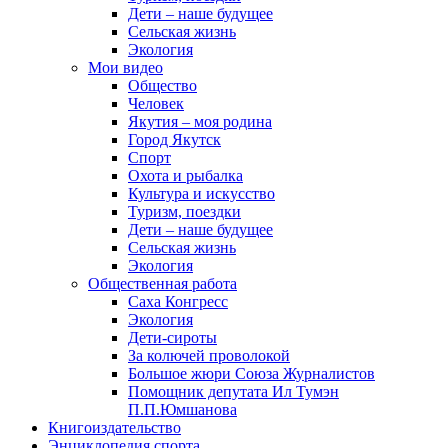
Дети – наше будущее
Сельская жизнь
Экология
Мои видео
Общество
Человек
Якутия – моя родина
Город Якутск
Спорт
Охота и рыбалка
Культура и искусство
Туризм, поездки
Дети – наше будущее
Сельская жизнь
Экология
Общественная работа
Саха Конгресс
Экология
Дети-сироты
За колючей проволокой
Большое жюри Союза Журналистов
Помощник депутата Ил Тумэн
П.П.Юмшанова
Книгоиздательство
Энциклопедия спорта