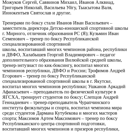
Можуков Сергей, Саввинов Михаил, Иванов Алквиад,
Григорьев Николай, Васильева Уйгу, Тыасытова Валя,
Иннокентьев Святослав и другие.
Тренерами по боксу стали Иванов Иван Васильевич –
заместитель директора Детско-юношеской спортивной школы
г. Мирного, отличник образования РС (Я); Кузьмин Иван
Семенович – тренер по боксу Республиканской
специализированной спортивной
школы, воспитавший многих чемпионов района, республики
и ДВФО, Халабышев Георгий Владимирович – педагог
дополнительного образования Вилюйской средней школы,
тренер-энтузиаст по кик-боксингу, воспитал многих
чемпионов республики, ДВФО и России; Трофимов Андрей
Егорович – тренер по боксу Республиканской
специализированной спортивной школы в г. Якутске,
воспитал многих чемпионов республики; Ушканов Аркадий
Афанасьевич – преподаватель по физической культуре в
ЯГСХА, тренирует студентов по боксу; Слепцов Андрей
Геннадиевич – тренер-преподаватель Чурапчинского
института физкультуры и спорта, воспитал чемпиона мира
среди студентов Дармана Кутубекова и многих мастеров
спорта; Максимов Артем Максимович – тренер по боксу
Республиканского центра спортивной подготовки,
воспитавший многих чемпионов и призеров республики,