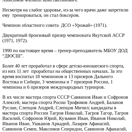
Несмотря на слабое здоровье, из-за чего врачи даже запретили
ему тренироваться, он стал боксером.
Чемпион областного совета ДСО «Урожай» (1971).
Двукратный бронзовый призер чемпионата Якутской АССР
(1971, 1972).
1990 по настоящее время – тренер-преподаватель МБОУ ДОД
“ДЮСШ”.
Более 40 лет проработал в сфере детско-юношеского спорта,
из них 11 лет проработал на общественных началах. За это
время воспитал 18 чемпионов и 13 призеров Дальнего
Востока и Сибири, 3 чемпиона и 7 призеров России, 1
чемпиона и 6 призеров международных турниров.
В их числе мастера спорта СССР Саввинов Иван и Софронов
Алексей, мастера спорта Росии Трофимов Андрей, Баланов
Руслан, Слепцов Андрей, Слепцов Мичил; кандидаты в
мастера спорта России Тагров Николай, Тагров Тагор, Тагров
Василий, Софронов Юрий, Кузьмин Иван, Иванов Николай,
Иванов Иван, Ушканов Аркадий, Лазарев Афанасий,
Саввинов Семен, Максимов Спиридон, Саввинов Афанасий,