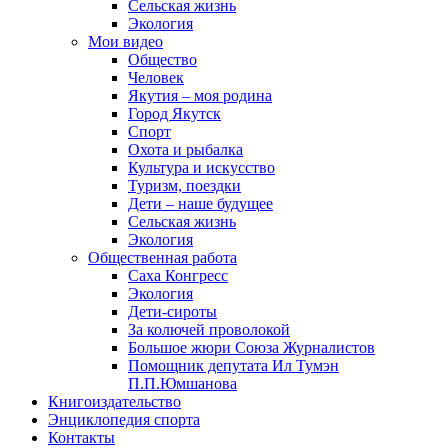
Сельская жизнь
Экология
Мои видео
Общество
Человек
Якутия – моя родина
Город Якутск
Спорт
Охота и рыбалка
Культура и искусство
Туризм, поездки
Дети – наше будущее
Сельская жизнь
Экология
Общественная работа
Саха Конгресс
Экология
Дети-сироты
За колючей проволокой
Большое жюри Союза Журналистов
Помощник депутата Ил Тумэн
П.П.Юмшанова
Книгоиздательство
Энциклопедия спорта
Контакты