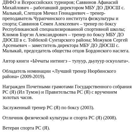
ДВФО и Всероссийских турниров; Саввинов Афанасий
Михайлович – работавший директором МБУ ДО ДЮСШ с.
Малыкай, Слепцов Мичил Геннадиевич – тренер-
преподаватель Чурапчинского института физкультуры и
спорта; Саввинов Семен Алексеевич – тренер по боксу
Республиканской специализированной спортивной школы;
Климов Бэргэн Александрович – тренер по боксу МБУ ДО
ДЮСШ в с. Тойбохой Сунтарского района; Можуков Сергей
Арсеньевич – заместитель директора МБУ ДО ДЮСШ с.
Малыкай, председатель общества отцов Бордонского наслега.
Автор книги «Ыччаты иитиигэ – тулуур, дьулуур оскуолата».
Обладатель номинации «Лучший тренер Нюрбинского
района» (2009-2019).
Награжден Почетными грамотами Государственного собрания
РС (Я) (Ил Тумэн) и Правительства РС (Я) с вручением
золотых часов.
Заслуженный тренер РС (Я) по боксу (2003).
Отличник физической культуры и спорта РС (Я) (2008).
Ветеран спорта РС (Я).