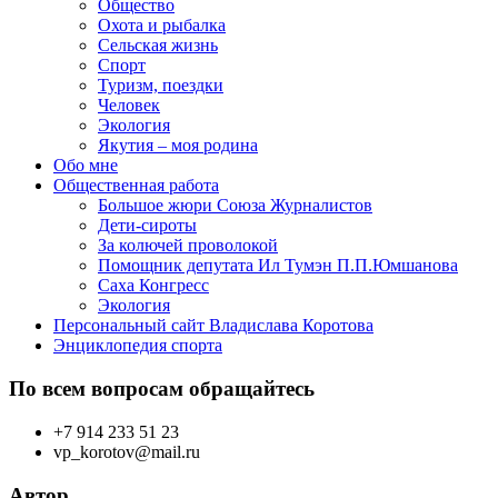
Общество
Охота и рыбалка
Сельская жизнь
Спорт
Туризм, поездки
Человек
Экология
Якутия – моя родина
Обо мне
Общественная работа
Большое жюри Союза Журналистов
Дети-сироты
За колючей проволокой
Помощник депутата Ил Тумэн П.П.Юмшанова
Саха Конгресс
Экология
Персональный сайт Владислава Коротова
Энциклопедия спорта
По всем вопросам обращайтесь
+7 914 233 51 23
vp_korotov@mail.ru
Автор