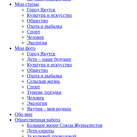
Мои статьи
Город Якутск
Культура и искусство
Общество
Охота и рыбалка
Спорт
Человек
Экология
Мои фото
Город Якутск
Дети – наше будущее
Культура и искусство
Общество
Охота и рыбалка
Сельская жизнь
Спорт
Туризм, поездки
Человек
Экология
Якутия – моя родина
Обо мне
Общественная работа
Большое жюри Союза Журналистов
Дети-сироты
За колючей проволокой