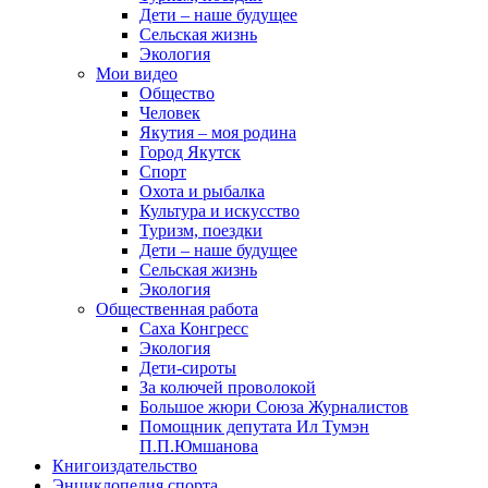
Дети – наше будущее
Сельская жизнь
Экология
Мои видео
Общество
Человек
Якутия – моя родина
Город Якутск
Спорт
Охота и рыбалка
Культура и искусство
Туризм, поездки
Дети – наше будущее
Сельская жизнь
Экология
Общественная работа
Саха Конгресс
Экология
Дети-сироты
За колючей проволокой
Большое жюри Союза Журналистов
Помощник депутата Ил Тумэн
П.П.Юмшанова
Книгоиздательство
Энциклопедия спорта