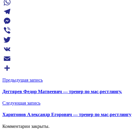
Facebook
WhatsApp
Telegram
Messenger
Viber
Twitter
VK
Email
Отправить
Предыдущая запись
Дегтярев Федор Матвеевич — тренер по мас-рестлингу.
Следующая запись
Харитонов Александр Егорович — тренер по мас-рестлингу
Комментарии закрыты.