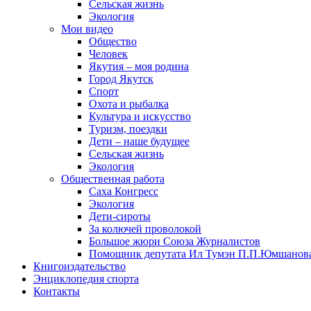
Сельская жизнь
Экология
Мои видео
Общество
Человек
Якутия – моя родина
Город Якутск
Спорт
Охота и рыбалка
Культура и искусство
Туризм, поездки
Дети – наше будущее
Сельская жизнь
Экология
Общественная работа
Саха Конгресс
Экология
Дети-сироты
За колючей проволокой
Большое жюри Союза Журналистов
Помощник депутата Ил Тумэн П.П.Юмшанов
Книгоиздательство
Энциклопедия спорта
Контакты