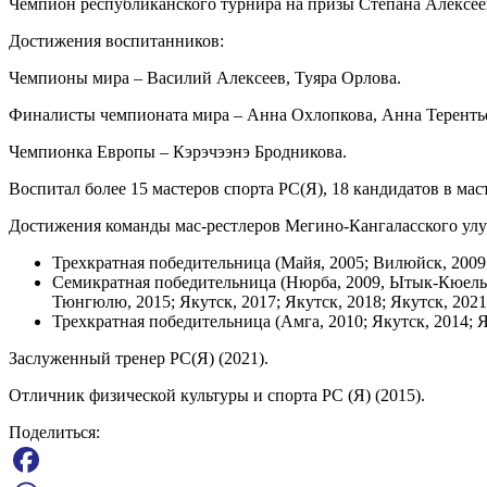
Чемпион республиканского турнира на призы Степана Алексеев
Достижения воспитанников:
Чемпионы мира – Василий Алексеев, Туяра Орлова.
Финалисты чемпионата мира – Анна Охлопкова, Анна Теренть
Чемпионка Европы – Кэрэчээнэ Бродникова.
Воспитал более 15 мастеров спорта РС(Я), 18 кандидатов в ма
Достижения команды мас-рестлеров Мегино-Кангаласского улу
Трехкратная победительница (Майя, 2005; Вилюйск, 2009;
Семикратная победительница (Нюрба, 2009, Ытык-Кюель, 2
Тюнгюлю, 2015; Якутск, 2017; Якутск, 2018; Якутск, 202
Трехкратная победительница (Амга, 2010; Якутск, 2014; 
Заслуженный тренер РС(Я) (2021).
Отличник физической культуры и спорта РС (Я) (2015).
Поделиться: