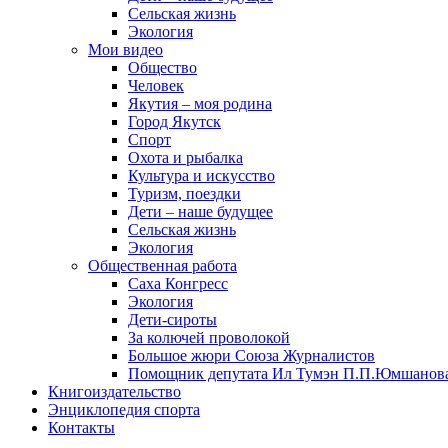
Сельская жизнь
Экология
Мои видео
Общество
Человек
Якутия – моя родина
Город Якутск
Спорт
Охота и рыбалка
Культура и искусство
Туризм, поездки
Дети – наше будущее
Сельская жизнь
Экология
Общественная работа
Саха Конгресс
Экология
Дети-сироты
За колючей проволокой
Большое жюри Союза Журналистов
Помощник депутата Ил Тумэн П.П.Юмшанов
Книгоиздательство
Энциклопедия спорта
Контакты