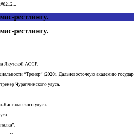
8212...
мас-рестлингу.
мас-рестлингу.
она Якутской АССР.
циальности “Тренер” (2020), Дальневосточеую академию госуда
тренер Чурапчинского улуса.
-Кангаласского улуса.
уса.
палка”.