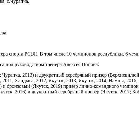
а, с.Чурапча.
ева.
стера спорта РС(Я). В том числе 10 чемпионов республики, 6 че
са под руководством тренера Алексея Попова:
 Чурапча, 2013) и двукратный серебряный призер (Верхневилюйс
011; Хандыга, 2012; Якутск, 2013; Якутск, 2014; Намцы, 2016; 
1) и бронзовый (Якутск, 2019) призер лично-командного чемпион
Якутск, 2016) и двукратный серебряный призер (Якутск, 2017; К