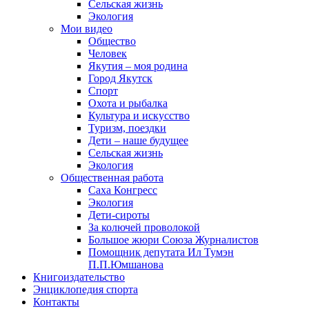
Сельская жизнь
Экология
Мои видео
Общество
Человек
Якутия – моя родина
Город Якутск
Спорт
Охота и рыбалка
Культура и искусство
Туризм, поездки
Дети – наше будущее
Сельская жизнь
Экология
Общественная работа
Саха Конгресс
Экология
Дети-сироты
За колючей проволокой
Большое жюри Союза Журналистов
Помощник депутата Ил Тумэн
П.П.Юмшанова
Книгоиздательство
Энциклопедия спорта
Контакты