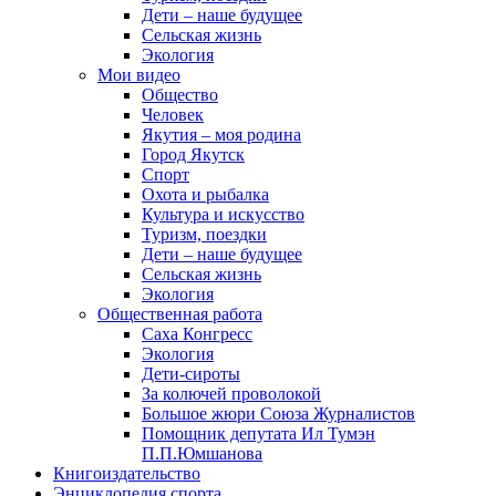
Дети – наше будущее
Сельская жизнь
Экология
Мои видео
Общество
Человек
Якутия – моя родина
Город Якутск
Спорт
Охота и рыбалка
Культура и искусство
Туризм, поездки
Дети – наше будущее
Сельская жизнь
Экология
Общественная работа
Саха Конгресс
Экология
Дети-сироты
За колючей проволокой
Большое жюри Союза Журналистов
Помощник депутата Ил Тумэн
П.П.Юмшанова
Книгоиздательство
Энциклопедия спорта