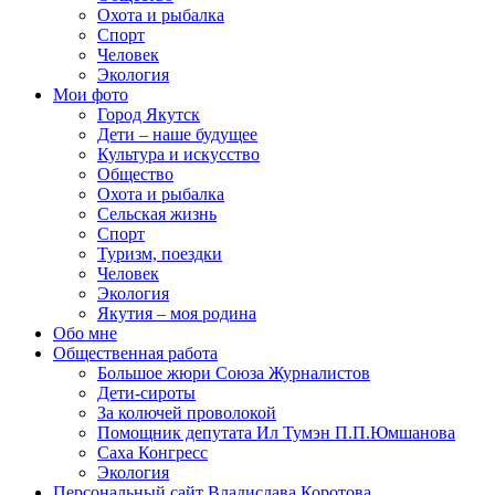
Охота и рыбалка
Спорт
Человек
Экология
Мои фото
Город Якутск
Дети – наше будущее
Культура и искусство
Общество
Охота и рыбалка
Сельская жизнь
Спорт
Туризм, поездки
Человек
Экология
Якутия – моя родина
Обо мне
Общественная работа
Большое жюри Союза Журналистов
Дети-сироты
За колючей проволокой
Помощник депутата Ил Тумэн П.П.Юмшанова
Саха Конгресс
Экология
Персональный сайт Владислава Коротова