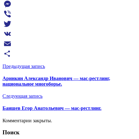
Telegram
Messenger
Viber
Twitter
VK
Email
Отправить
Предыдущая запись
Аринкин Александр Иванович — мас-рестлинг,
национальное многоборье.
Следующая запись
Баишев Егор Анатольевич — мас-рестлинг.
Комментарии закрыты.
Поиск