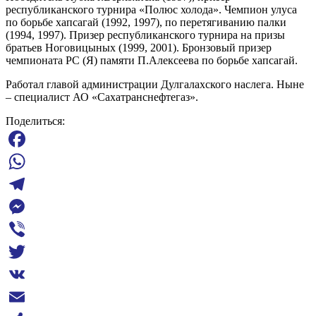
республиканского турнира «Полюс холода». Чемпион улуса
по борьбе хапсагай (1992, 1997), по перетягиванию палки
(1994, 1997). Призер республиканского турнира на призы
братьев Ноговицыных (1999, 2001). Бронзовый призер
чемпионата РС (Я) памяти П.Алексеева по борьбе хапсагай.
Работал главой администрации Дулгалахского наслега. Ныне
– специалист АО «Сахатранснефтегаз».
Поделиться:
Facebook
WhatsApp
Telegram
Messenger
Viber
Twitter
VK