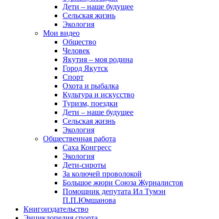
Дети – наше будущее
Сельская жизнь
Экология
Мои видео
Общество
Человек
Якутия – моя родина
Город Якутск
Спорт
Охота и рыбалка
Культура и искусство
Туризм, поездки
Дети – наше будущее
Сельская жизнь
Экология
Общественная работа
Саха Конгресс
Экология
Дети-сироты
За колючей проволокой
Большое жюри Союза Журналистов
Помощник депутата Ил Тумэн
П.П.Юмшанова
Книгоиздательство
Энциклопедия спорта