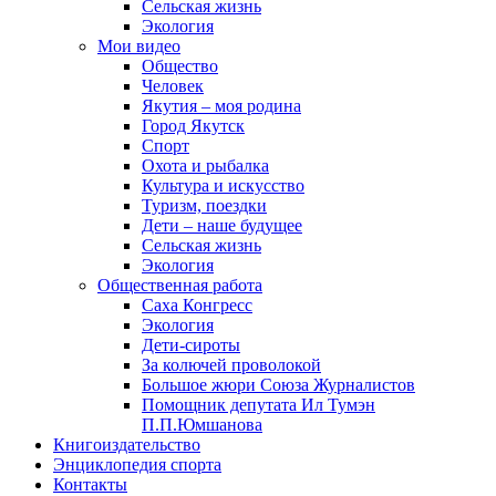
Сельская жизнь
Экология
Мои видео
Общество
Человек
Якутия – моя родина
Город Якутск
Спорт
Охота и рыбалка
Культура и искусство
Туризм, поездки
Дети – наше будущее
Сельская жизнь
Экология
Общественная работа
Саха Конгресс
Экология
Дети-сироты
За колючей проволокой
Большое жюри Союза Журналистов
Помощник депутата Ил Тумэн
П.П.Юмшанова
Книгоиздательство
Энциклопедия спорта
Контакты