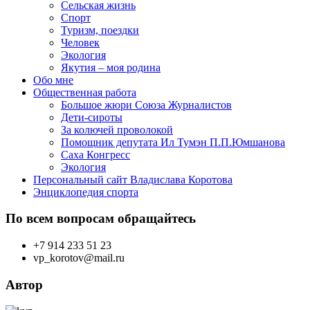
Сельская жизнь
Спорт
Туризм, поездки
Человек
Экология
Якутия – моя родина
Обо мне
Общественная работа
Большое жюри Союза Журналистов
Дети-сироты
За колючей проволокой
Помощник депутата Ил Тумэн П.П.Юмшанова
Саха Конгресс
Экология
Персональный сайт Владислава Коротова
Энциклопедия спорта
По всем вопросам обращайтесь
+7 914 233 51 23
vp_korotov@mail.ru
Автор