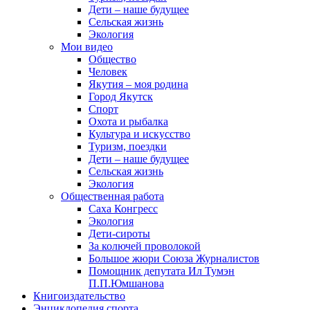
Дети – наше будущее
Сельская жизнь
Экология
Мои видео
Общество
Человек
Якутия – моя родина
Город Якутск
Спорт
Охота и рыбалка
Культура и искусство
Туризм, поездки
Дети – наше будущее
Сельская жизнь
Экология
Общественная работа
Саха Конгресс
Экология
Дети-сироты
За колючей проволокой
Большое жюри Союза Журналистов
Помощник депутата Ил Тумэн
П.П.Юмшанова
Книгоиздательство
Энциклопедия спорта