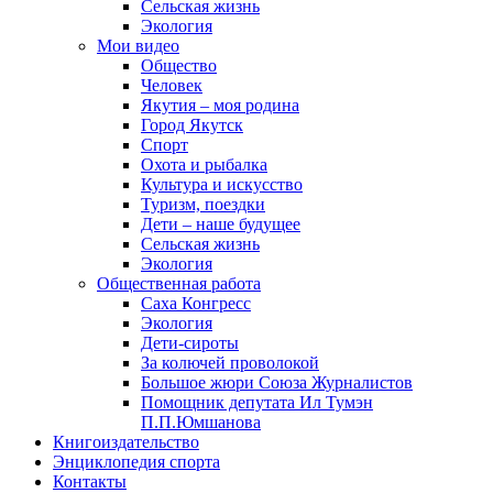
Сельская жизнь
Экология
Мои видео
Общество
Человек
Якутия – моя родина
Город Якутск
Спорт
Охота и рыбалка
Культура и искусство
Туризм, поездки
Дети – наше будущее
Сельская жизнь
Экология
Общественная работа
Саха Конгресс
Экология
Дети-сироты
За колючей проволокой
Большое жюри Союза Журналистов
Помощник депутата Ил Тумэн
П.П.Юмшанова
Книгоиздательство
Энциклопедия спорта
Контакты