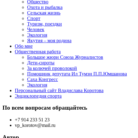
Общество
Охота и рыбалка
Сельская жизнь
Спорт
Туризм, поездки
Человек
Экология
Якутия – моя родина
Обо мне
Общественная работа
Большое жюри Союза Журналистов
Дети-сироты
За колючей проволокой
Помощник депутата Ил Тумэн П.П.Юмшанова
Саха Конгресс
Экология
Персональный сайт Владислава Коротова
Энциклопедия спорта
По всем вопросам обращайтесь
+7 914 233 51 23
vp_korotov@mail.ru
Автор