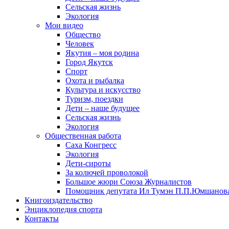
Сельская жизнь
Экология
Мои видео
Общество
Человек
Якутия – моя родина
Город Якутск
Спорт
Охота и рыбалка
Культура и искусство
Туризм, поездки
Дети – наше будущее
Сельская жизнь
Экология
Общественная работа
Саха Конгресс
Экология
Дети-сироты
За колючей проволокой
Большое жюри Союза Журналистов
Помощник депутата Ил Тумэн П.П.Юмшанов
Книгоиздательство
Энциклопедия спорта
Контакты