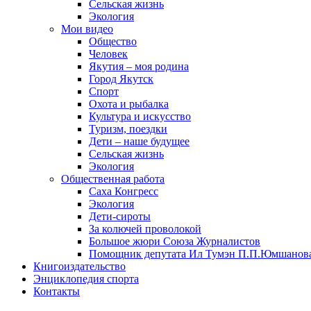
Сельская жизнь
Экология
Мои видео
Общество
Человек
Якутия – моя родина
Город Якутск
Спорт
Охота и рыбалка
Культура и искусство
Туризм, поездки
Дети – наше будущее
Сельская жизнь
Экология
Общественная работа
Саха Конгресс
Экология
Дети-сироты
За колючей проволокой
Большое жюри Союза Журналистов
Помощник депутата Ил Тумэн П.П.Юмшанов
Книгоиздательство
Энциклопедия спорта
Контакты