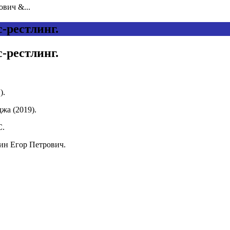
вич &...
-рестлинг.
-рестлинг.
).
жа (2019).
С.
ин Егор Петрович.