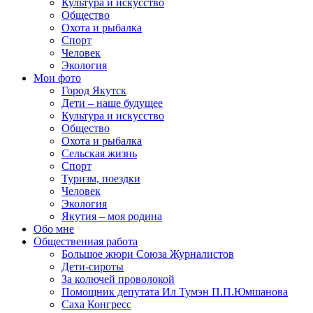
Культура и искусство
Общество
Охота и рыбалка
Спорт
Человек
Экология
Мои фото
Город Якутск
Дети – наше будущее
Культура и искусство
Общество
Охота и рыбалка
Сельская жизнь
Спорт
Туризм, поездки
Человек
Экология
Якутия – моя родина
Обо мне
Общественная работа
Большое жюри Союза Журналистов
Дети-сироты
За колючей проволокой
Помощник депутата Ил Тумэн П.П.Юмшанова
Саха Конгресс