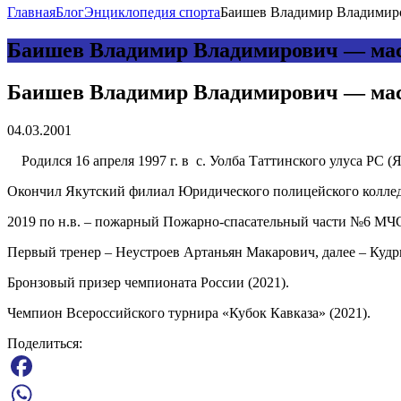
Главная
Блог
Энциклопедия спорта
Баишев Владимир Владимиро
Баишев Владимир Владимирович — мас
Баишев Владимир Владимирович — мас
04.03.2001
Родился 16 апреля 1997 г. в с. Уолба Таттинского улуса РС (Я
Окончил Якутский филиал Юридического полицейского коллед
2019 по н.в. – пожарный Пожарно-спасательный части №6 МЧ
Первый тренер – Неустроев Артаньян Макарович, далее – Кудр
Бронзовый призер чемпионата России (2021).
Чемпион Всероссийского турнира «Кубок Кавказа» (2021).
Поделиться:
Facebook