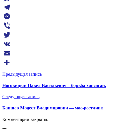
WhatsApp
Telegram
Messenger
Viber
Twitter
VK
Email
Отправить
Предыдущая запись
Ноговицын Павел Васильевич – борьба хапсагай.
Следующая запись
Баишев Модест Владимирович — мас-рестлинг.
Комментарии закрыты.