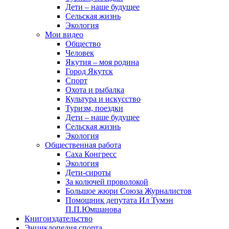
Дети – наше будущее
Сельская жизнь
Экология
Мои видео
Общество
Человек
Якутия – моя родина
Город Якутск
Спорт
Охота и рыбалка
Культура и искусство
Туризм, поездки
Дети – наше будущее
Сельская жизнь
Экология
Общественная работа
Саха Конгресс
Экология
Дети-сироты
За колючей проволокой
Большое жюри Союза Журналистов
Помощник депутата Ил Тумэн
П.П.Юмшанова
Книгоиздательство
Энциклопедия спорта