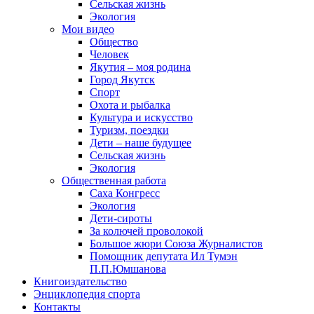
Сельская жизнь
Экология
Мои видео
Общество
Человек
Якутия – моя родина
Город Якутск
Спорт
Охота и рыбалка
Культура и искусство
Туризм, поездки
Дети – наше будущее
Сельская жизнь
Экология
Общественная работа
Саха Конгресс
Экология
Дети-сироты
За колючей проволокой
Большое жюри Союза Журналистов
Помощник депутата Ил Тумэн
П.П.Юмшанова
Книгоиздательство
Энциклопедия спорта
Контакты