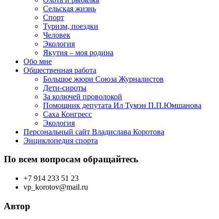
Сельская жизнь
Спорт
Туризм, поездки
Человек
Экология
Якутия – моя родина
Обо мне
Общественная работа
Большое жюри Союза Журналистов
Дети-сироты
За колючей проволокой
Помощник депутата Ил Тумэн П.П.Юмшанова
Саха Конгресс
Экология
Персональный сайт Владислава Коротова
Энциклопедия спорта
По всем вопросам обращайтесь
+7 914 233 51 23
vp_korotov@mail.ru
Автор