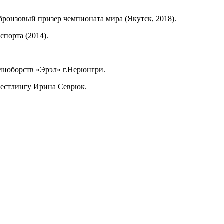
 бронзовый призер чемпионата мира (Якутск, 2018).
порта (2014).
иноборств «Эрэл» г.Нерюнгри.
-рестлингу Ирина Севрюк.