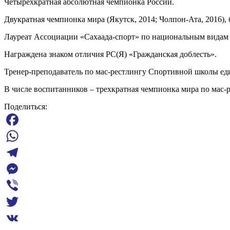
Четырехкратная абсолютная чемпионка России.
Двукратная чемпионка мира (Якутск, 2014; Чолпон-Ата, 2016),
Лауреат Ассоциации «Сахаада-спорт» по национальным видам с
Награждена знаком отличия РС(Я) «Гражданская доблесть».
Тренер-преподаватель по мас-рестлингу Спортивной школы ед
В числе воспитанников – трехкратная чемпионка мира по мас
Поделиться:
Facebook
WhatsApp
Telegram
Messenger
Viber
Twitter