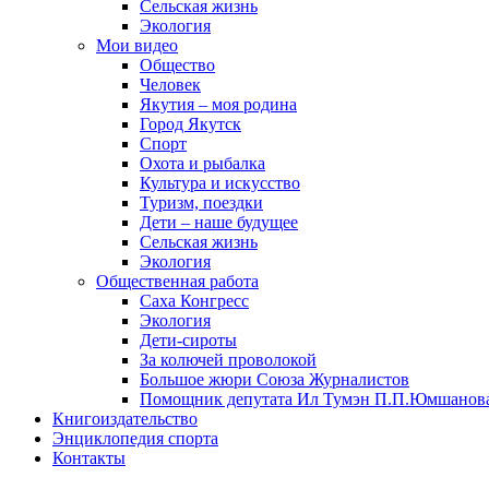
Сельская жизнь
Экология
Мои видео
Общество
Человек
Якутия – моя родина
Город Якутск
Спорт
Охота и рыбалка
Культура и искусство
Туризм, поездки
Дети – наше будущее
Сельская жизнь
Экология
Общественная работа
Саха Конгресс
Экология
Дети-сироты
За колючей проволокой
Большое жюри Союза Журналистов
Помощник депутата Ил Тумэн П.П.Юмшанов
Книгоиздательство
Энциклопедия спорта
Контакты