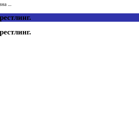
на ...
рестлинг.
рестлинг.