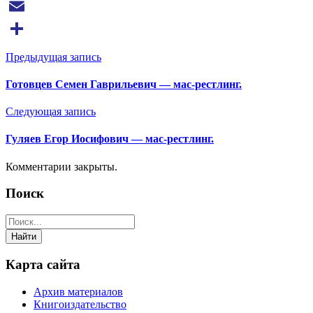
VK
Email
Отправить
Предыдущая запись
Готовцев Семен Гаврильевич — мас-рестлинг.
Следующая запись
Гуляев Егор Иосифович — мас-рестлинг.
Комментарии закрыты.
Поиск
Карта сайта
Архив материалов
Книгоиздательство