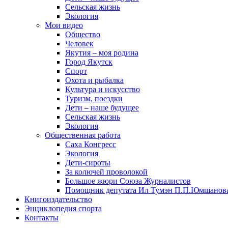
Сельская жизнь
Экология
Мои видео
Общество
Человек
Якутия – моя родина
Город Якутск
Спорт
Охота и рыбалка
Культура и искусство
Туризм, поездки
Дети – наше будущее
Сельская жизнь
Экология
Общественная работа
Саха Конгресс
Экология
Дети-сироты
За колючей проволокой
Большое жюри Союза Журналистов
Помощник депутата Ил Тумэн П.П.Юмшанов
Книгоиздательство
Энциклопедия спорта
Контакты