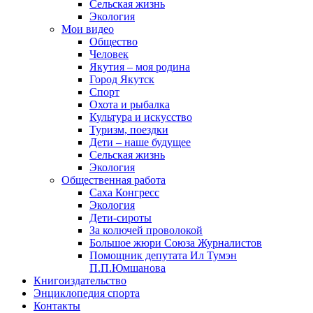
Сельская жизнь
Экология
Мои видео
Общество
Человек
Якутия – моя родина
Город Якутск
Спорт
Охота и рыбалка
Культура и искусство
Туризм, поездки
Дети – наше будущее
Сельская жизнь
Экология
Общественная работа
Саха Конгресс
Экология
Дети-сироты
За колючей проволокой
Большое жюри Союза Журналистов
Помощник депутата Ил Тумэн
П.П.Юмшанова
Книгоиздательство
Энциклопедия спорта
Контакты