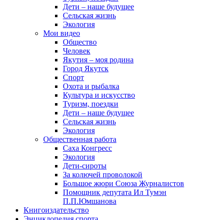
Дети – наше будущее
Сельская жизнь
Экология
Мои видео
Общество
Человек
Якутия – моя родина
Город Якутск
Спорт
Охота и рыбалка
Культура и искусство
Туризм, поездки
Дети – наше будущее
Сельская жизнь
Экология
Общественная работа
Саха Конгресс
Экология
Дети-сироты
За колючей проволокой
Большое жюри Союза Журналистов
Помощник депутата Ил Тумэн
П.П.Юмшанова
Книгоиздательство
Энциклопедия спорта