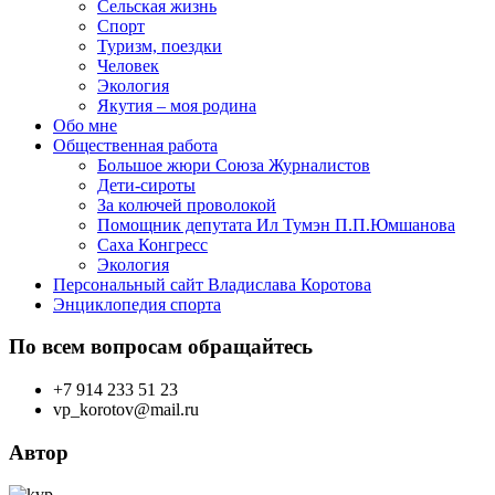
Сельская жизнь
Спорт
Туризм, поездки
Человек
Экология
Якутия – моя родина
Обо мне
Общественная работа
Большое жюри Союза Журналистов
Дети-сироты
За колючей проволокой
Помощник депутата Ил Тумэн П.П.Юмшанова
Саха Конгресс
Экология
Персональный сайт Владислава Коротова
Энциклопедия спорта
По всем вопросам обращайтесь
+7 914 233 51 23
vp_korotov@mail.ru
Автор