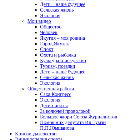
Дети – наше будущее
Сельская жизнь
Экология
Мои видео
Общество
Человек
Якутия – моя родина
Город Якутск
Спорт
Охота и рыбалка
Культура и искусство
Туризм, поездки
Дети – наше будущее
Сельская жизнь
Экология
Общественная работа
Саха Конгресс
Экология
Дети-сироты
За колючей проволокой
Большое жюри Союза Журналистов
Помощник депутата Ил Тумэн
П.П.Юмшанова
Книгоиздательство
Энциклопедия спорта