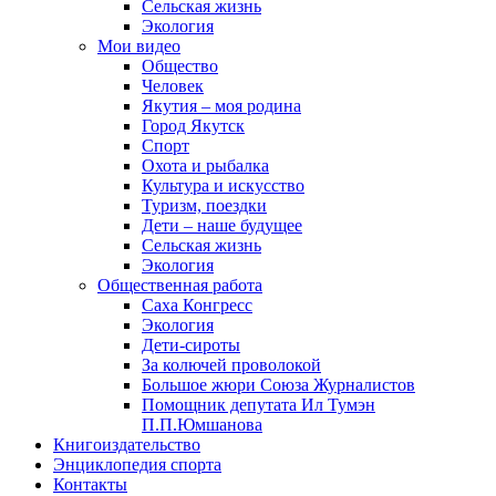
Сельская жизнь
Экология
Мои видео
Общество
Человек
Якутия – моя родина
Город Якутск
Спорт
Охота и рыбалка
Культура и искусство
Туризм, поездки
Дети – наше будущее
Сельская жизнь
Экология
Общественная работа
Саха Конгресс
Экология
Дети-сироты
За колючей проволокой
Большое жюри Союза Журналистов
Помощник депутата Ил Тумэн
П.П.Юмшанова
Книгоиздательство
Энциклопедия спорта
Контакты