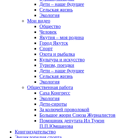
Дети – наше будущее
Сельская жизнь
Экология
Мои видео
Общество
Человек
Якутия – моя родина
Город Якутск
Спорт
Охота и рыбалка
Культура и искусство
Туризм, поездки
Дети – наше будущее
Сельская жизнь
Экология
Общественная работа
Саха Конгресс
Экология
Дети-сироты
За колючей проволокой
Большое жюри Союза Журналистов
Помощник депутата Ил Тумэн
П.П.Юмшанова
Книгоиздательство
Энциклопедия спорта