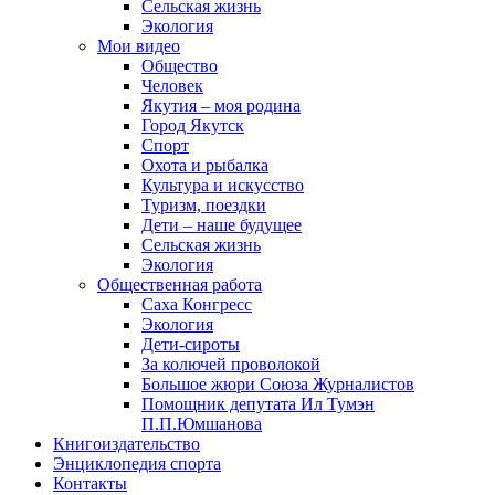
Сельская жизнь
Экология
Мои видео
Общество
Человек
Якутия – моя родина
Город Якутск
Спорт
Охота и рыбалка
Культура и искусство
Туризм, поездки
Дети – наше будущее
Сельская жизнь
Экология
Общественная работа
Саха Конгресс
Экология
Дети-сироты
За колючей проволокой
Большое жюри Союза Журналистов
Помощник депутата Ил Тумэн
П.П.Юмшанова
Книгоиздательство
Энциклопедия спорта
Контакты