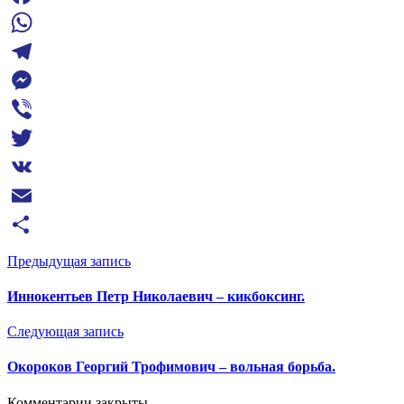
Facebook
WhatsApp
Telegram
Messenger
Viber
Twitter
VK
Email
Отправить
Предыдущая запись
Иннокентьев Петр Николаевич – кикбоксинг.
Следующая запись
Окороков Георгий Трофимович – вольная борьба.
Комментарии закрыты.