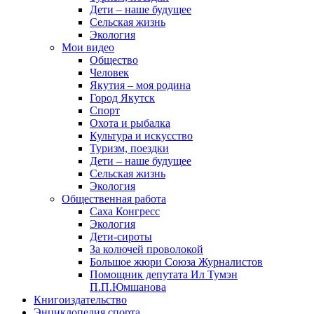
Дети – наше будущее
Сельская жизнь
Экология
Мои видео
Общество
Человек
Якутия – моя родина
Город Якутск
Спорт
Охота и рыбалка
Культура и искусство
Туризм, поездки
Дети – наше будущее
Сельская жизнь
Экология
Общественная работа
Саха Конгресс
Экология
Дети-сироты
За колючей проволокой
Большое жюри Союза Журналистов
Помощник депутата Ил Тумэн
П.П.Юмшанова
Книгоиздательство
Энциклопедия спорта