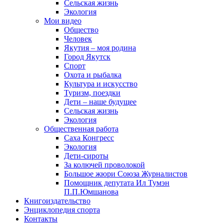
Сельская жизнь
Экология
Мои видео
Общество
Человек
Якутия – моя родина
Город Якутск
Спорт
Охота и рыбалка
Культура и искусство
Туризм, поездки
Дети – наше будущее
Сельская жизнь
Экология
Общественная работа
Саха Конгресс
Экология
Дети-сироты
За колючей проволокой
Большое жюри Союза Журналистов
Помощник депутата Ил Тумэн
П.П.Юмшанова
Книгоиздательство
Энциклопедия спорта
Контакты