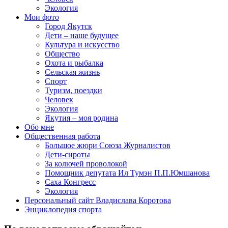
Экология
Мои фото
Город Якутск
Дети – наше будущее
Культура и искусство
Общество
Охота и рыбалка
Сельская жизнь
Спорт
Туризм, поездки
Человек
Экология
Якутия – моя родина
Обо мне
Общественная работа
Большое жюри Союза Журналистов
Дети-сироты
За колючей проволокой
Помощник депутата Ил Тумэн П.П.Юмшанова
Саха Конгресс
Экология
Персональный сайт Владислава Коротова
Энциклопедия спорта