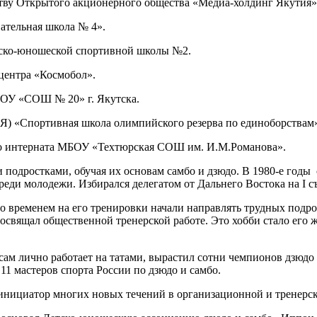
дству Открытого акционерного общества «Медиа-холдинг Якутия»
ательная школа № 4».
етско-юношеской спортивной школы №2.
 центра «Космобол».
МБОУ «СОШ № 20» г. Якутска.
(Я) «Спортивная школа олимпийского резерва по единоборствам
ого интерната МБОУ «Техтюрская СОШ им. И.М.Романова».
 и подростками, обучая их основам самбо и дзюдо. В 1980-е год
ди молодежи. Избирался делегатом от Дальнего Востока на I съ
о временем на его тренировки начали направлять трудных подр
посвящал общественной тренерской работе. Это хобби стало его 
т сам лично работает на татами, вырастил сотни чемпионов дзюд
1 мастеров спорта России по дзюдо и самбо.
инициатор многих новых течений в организационной и тренерск