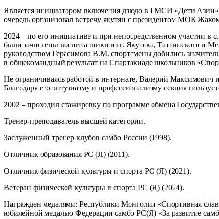
Является инициатором включения дзюдо в I МСИ «Дети Азии».
очередь организовал встречу якутян с президентом МОК Жак
2024 – по его инициативе и при непосредственном участии в с
были зачислены воспитанники из г. Якутска, Таттинского и Ме
руководством Герасимова В.М. спортсмены добились значительн
в общекомандный результат на Спартакиаде школьников «Спорт
Не ограничиваясь работой в интернате, Валерий Максимович ин
Благодаря его энтузиазму и профессионализму секция пользует
2002 – проходил стажировку по программе обмена Государств
Тренер-преподаватель высшей категории.
Заслуженный тренер клубов самбо России (1998).
Отличник образования РС (Я) (2011).
Отличник физической культуры и спорта РС (Я) (2021).
Ветеран физической культуры и спорта РС (Я) (2024).
Награжден медалями: Республики Монголия «Спортивная слава» (
юбилейной медалью Федерации самбо РС(Я) «За развитие самбо