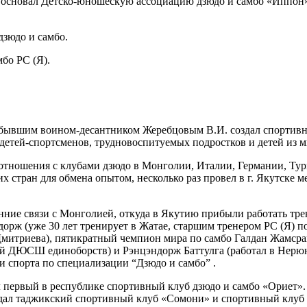
й.основал Детско-юношескую ассоциацию дзюдо и самбо «Иппон»
дзюдо и самбо.
бо РС (Я).
 и бывшим воином-десантником Жеребцовым В.И. создал спортив
х детей-спортсменов, трудновоспитуемых подростков и детей из
отношения с клубами дзюдо в Монголии, Италии, Германии, Тур
х стран для обмена опытом, несколько раз провел в г. Якутске
ние связи с Монголией, откуда в Якутию прибыли работать трен
рж (уже 30 лет тренирует в Жатае, старшим тренером РС (Я) по
Дмитриева), пятикратный чемпион мира по самбо Галдан Жамсра
кой ДЮСШ единоборств) и Рэнцэндорж Баттулга (работал в Нерю
и спорта по специализации “Дзюдо и самбо” .
первый в республике спортивный клуб дзюдо и самбо «Ориет». 
здал таджикский спортивный клуб «Сомони» и спортивный клуб 