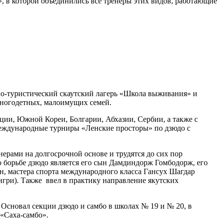
, в которой объединились все тренеры этих видов, работающие
но-туристический скаутский лагерь «Школа выживания» и
 многодетных, малоимущих семей.
ции, Южной Кореи, Болгарии, Абхазии, Сербии, а также с
 международные турниры «Ленские просторы» по дзюдо с
ерами на долгосрочной основе и трудятся до сих пор
 борьбе дзюдо является его сын Дамдиндорж Гомбодорж, его
н, мастера спорта международного класса Гансух Шагдар
нгри). Также ввел в практику направление якутских
Основал секции дзюдо и самбо в школах № 19 и № 20, в
«Саха-самбо».