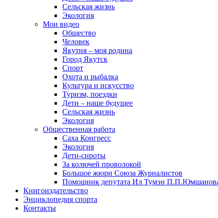
Сельская жизнь
Экология
Мои видео
Общество
Человек
Якутия – моя родина
Город Якутск
Спорт
Охота и рыбалка
Культура и искусство
Туризм, поездки
Дети – наше будущее
Сельская жизнь
Экология
Общественная работа
Саха Конгресс
Экология
Дети-сироты
За колючей проволокой
Большое жюри Союза Журналистов
Помощник депутата Ил Тумэн П.П.Юмшанов
Книгоиздательство
Энциклопедия спорта
Контакты