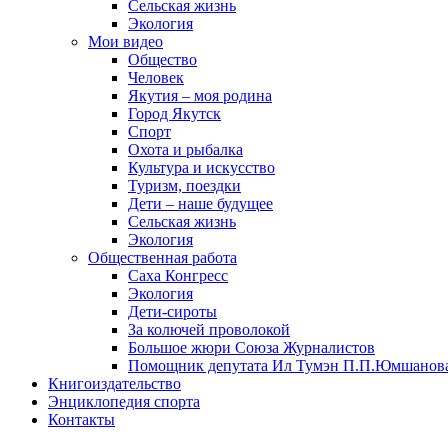
Сельская жизнь
Экология
Мои видео
Общество
Человек
Якутия – моя родина
Город Якутск
Спорт
Охота и рыбалка
Культура и искусство
Туризм, поездки
Дети – наше будущее
Сельская жизнь
Экология
Общественная работа
Саха Конгресс
Экология
Дети-сироты
За колючей проволокой
Большое жюри Союза Журналистов
Помощник депутата Ил Тумэн П.П.Юмшанов
Книгоиздательство
Энциклопедия спорта
Контакты