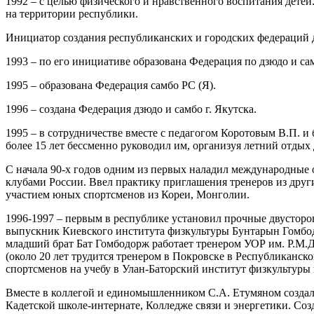
1992 – с целью физического и нравственного воспитания дете
на территории республики.
Инициатор создания республиканских и городских федераций 
1993 – по его инициативе образована Федерация по дзюдо и сам
1995 – образована Федерация самбо РС (Я).
1996 – создана Федерация дзюдо и самбо г. Якутска.
1995 – в сотрудничестве вместе с педагогом Коротовым В.П.
более 15 лет бессменно руководил им, организуя летний отды
С начала 90-х годов одним из первых наладил международные 
клубами России. Ввел практику приглашения тренеров из други
участием юных спортсменов из Кореи, Монголии.
1996-1997 – первым в республике установил прочные двусторон
выпускник Киевского института физкультуры Бунтарын Гомбодо
младший брат Бат Гомбодорж работает тренером УОР им. Р.М.
(около 20 лет трудится тренером в Покровске в Республиканс
спортсменов на учебу в Улан-Баторский институт физкультуры 
Вместе в коллегой и единомышленником С.А. Етумяном создал 
Кадетской школе-интернате, Колледже связи и энергетики. Со