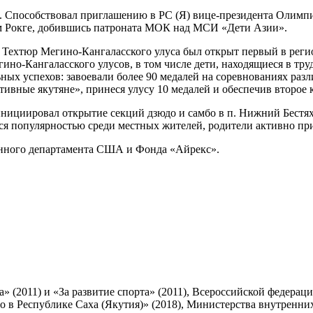
 Способствовал приглашению в РС (Я) вице-президента Олимпи
ом Рокге, добившись патроната МОК над МСИ «Дети Азии».
. Техтюр Мегино-Кангаласского улуса был открыт первый в реги
гино-Кангаласского улусов, в том числе дети, находящиеся в тр
ых успехов: завоевали более 90 медалей на соревнованиях разл
ивные якутяне», принеся улусу 10 медалей и обеспечив второе 
ициировал открытие секций дзюдо и самбо в п. Нижний Бестях, 
ся популярностью среди местных жителей, родители активно при
енного департамента США и Фонда «Айрекс».
2011) и «За развитие спорта» (2011), Всероссийской федерации 
 в Республике Саха (Якутия)» (2018), Министерства внутренних