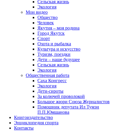
Сельская жизнь
Экология
Мои видео
Общество
Человек
Якутия – моя родина
Город Якутск
Спорт
Охота и рыбалка
Культура и искусство
Туризм, поездки
Дети – наше будущее
Сельская жизнь
Экология
Общественная работа
Саха Конгресс
Экология
Дети-сироты
За колючей проволокой
Большое жюри Союза Журналистов
Помощник депутата Ил Тумэн
П.П.Юмшанова
Книгоиздательство
Энциклопедия спорта
Контакты