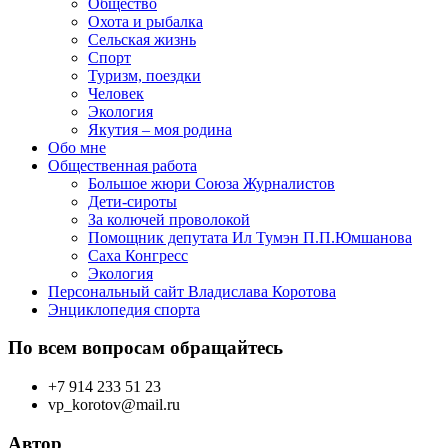
Общество
Охота и рыбалка
Сельская жизнь
Спорт
Туризм, поездки
Человек
Экология
Якутия – моя родина
Обо мне
Общественная работа
Большое жюри Союза Журналистов
Дети-сироты
За колючей проволокой
Помощник депутата Ил Тумэн П.П.Юмшанова
Саха Конгресс
Экология
Персональный сайт Владислава Коротова
Энциклопедия спорта
По всем вопросам обращайтесь
+7 914 233 51 23
vp_korotov@mail.ru
Автор