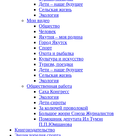
Дети – наше будущее
Сельская жизнь
Экология
Мои видео
Общество
Человек
Якутия – моя родина
Город Якутск
Спорт
Охота и рыбалка
Культура и искусство
Туризм, поездки
Дети – наше будущее
Сельская жизнь
Экология
Общественная работа
Саха Конгресс
Экология
Дети-сироты
За колючей проволокой
Большое жюри Союза Журналистов
Помощник депутата Ил Тумэн
П.П.Юмшанова
Книгоиздательство
Энциклопедия спорта