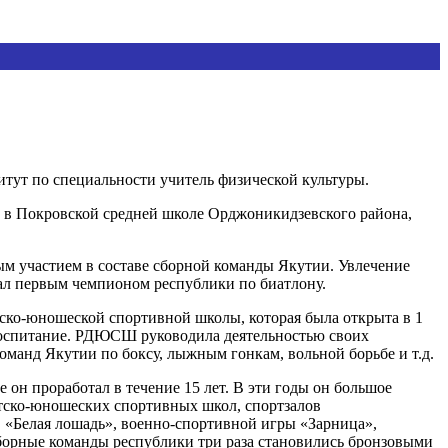
титут по специальности учитель физической культуры.
ы в Покровской средней школе Орджоникидзевского района,
ым участием в составе сборной команды Якутии. Увлечение
ал первым чемпионом республики по биатлону.
ско-юношеской спортивной школы, которая была открыта в 1
 воспитание. РДЮСШ руководила деятельностью своих
оманд Якутии по боксу, лыжным гонкам, вольной борьбе и т.д.
он проработал в течение 15 лет. В эти годы он большое
тско-юношеских спортивных школ, спортзалов
 «Белая лошадь», военно-спортивной игры «Зарница»,
Сборные команды республики три раза становились бронзовыми