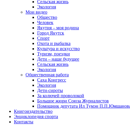
Сельская жизнь
Экология
Мои видео
Общество
Человек
Якутия – моя родина
Город Якутск
Спорт
Охота и рыбалка
Культура и искусство
Туризм, поездки
Дети – наше будущее
Сельская жизнь
Экология
Общественная работа
Саха Конгресс
Экология
Дети-сироты
За колючей проволокой
Большое жюри Союза Журналистов
Помощник депутата Ил Тумэн П.П.Юмшанов
Книгоиздательство
Энциклопедия спорта
Контакты