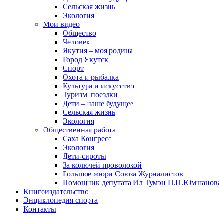
Сельская жизнь
Экология
Мои видео
Общество
Человек
Якутия – моя родина
Город Якутск
Спорт
Охота и рыбалка
Культура и искусство
Туризм, поездки
Дети – наше будущее
Сельская жизнь
Экология
Общественная работа
Саха Конгресс
Экология
Дети-сироты
За колючей проволокой
Большое жюри Союза Журналистов
Помощник депутата Ил Тумэн П.П.Юмшанов
Книгоиздательство
Энциклопедия спорта
Контакты