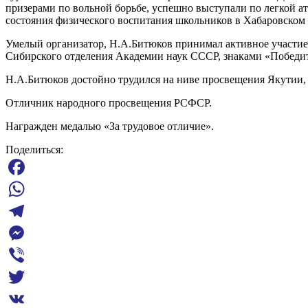
призерами по вольной борьбе, успешно выступали по легкой 
состояния физического воспитания школьников в Хабаровском 
Умелый организатор, Н.А.Битюков принимал активное участие
Сибирского отделения Академии наук СССР, знаками «Победите
Н.А.Битюков достойно трудился на ниве просвещения Якутии, 
Отличник народного просвещения РСФСР.
Награжден медалью «За трудовое отличие».
Поделиться:
Facebook
WhatsApp
Telegram
Messenger
Viber
Twitter