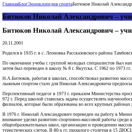
Главная
Блог
Энциклопедия спорта
Битюков Николай Александро
Битюков Николай Александрович – уч
Битюков Николай Александрович – уч
20.11.2001
Родился в 1935 г. в с. Леоновка Рассказовского района Тамбов
По окончании учебы с группой молодых специалистов был напр
затем был переведен в школу № 8 г. Якутска. С 1962 по 1973 гг
Н.А.Битюков, работая в школах, способствовал развитию масс
лыжным спортом стало для Николая Александровича предпосыл
Перспективный педагог в 1973 г. приказом Министерства про
972 г. Перед школой ставилась задача осуществлять научнооб
филиалов, которые были образованы во всех крупных районах 
В 1976 г. Николай Александрович переведен на работу в Минис
внимание уделял развитию спортивно-массовой работы среди 
общеобразовательных школ, организации и проведению массов
туристических слетов. В 80-х гг. прошлого столетия в 15 ДЮ