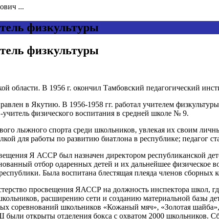
вич ...
итель физкультуры
итель физкультуры
ской области. В 1956 г. окончил Тамбовский педагогический инс
авлен в Якутию. В 1956-1958 гг. работал учителем физкультур
. -учитель физического воспитания в средней школе № 9.
ового лыжного спорта среди школьников, увлекая их своим личн
кой для работы по развитию биатлона в республике; педагог ст
свещения Я АССР был назначен директором республиканской дет
основанный отбор одаренных детей и их дальнейшее физическое
республики. Была воспитана блестящая плеяда членов сборных к
терство просвещения ЯАССР на должность инспектора школ, где 
школьников, расширению сети и созданию материальной базы де
ых соревнований школьников «Кожаный мяч», «Золотая шайба»,
СШ были открыты отделения бокса с охватом 2000 школьников. 