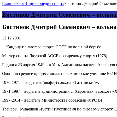
Главная
Блог
Энциклопедия спорта
Бястинов Дмитрий Семенович
Бястинов Дмитрий Семенович – вольная
Бястинов Дмитрий Семенович – вольная
12.12.2001
Кандидат в мастера спорта СССР по вольной борьбе.
Мастер спорта Якутской АССР по гиревому спорту (1976).
Родился 23 апреля 1949 г. в Усть-Амгинском наслеге Алексеев
Окончил среднее профессионально-техническое училище №2 На
1970-1971 – водитель (шофер) совхоза «Таттинский».
1971-1997 – водитель администрации с. Харбалаах и совхоза «
1997-2014 – водитель Министерства образования РС (Я).
Тренеры: Кулачиков Иустин Иустинович по гиревому спорту, 