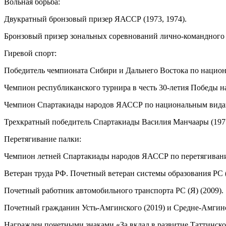
Вольная борьба:
Двукратный бронзовый призер ЯАССР (1973, 1974).
Бронзовый призер зональных соревнований лично-командного 
Гиревой спорт:
Победитель чемпионата Сибири и Дальнего Востока по национал
Чемпион республиканского турнира в честь 30-летия Победы н
Чемпион Спартакиады народов ЯАССР по национальным видам с
Трехкратный победитель Спартакиады Василия Манчаары (1975,
Перетягивание палки:
Чемпион летней Спартакиады народов ЯАССР по перетягиванию 
Ветеран труда РФ. Почетный ветеран системы образования РС (
Почетный работник автомобильного транспорта РС (Я) (2009).
Почетный гражданин Усть-Амгинского (2019) и Средне-Амгинск
Награжден почетными знаками «За вклад в развитие Таттинског