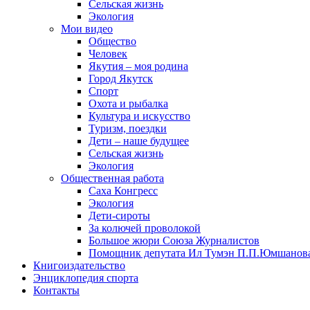
Сельская жизнь
Экология
Мои видео
Общество
Человек
Якутия – моя родина
Город Якутск
Спорт
Охота и рыбалка
Культура и искусство
Туризм, поездки
Дети – наше будущее
Сельская жизнь
Экология
Общественная работа
Саха Конгресс
Экология
Дети-сироты
За колючей проволокой
Большое жюри Союза Журналистов
Помощник депутата Ил Тумэн П.П.Юмшанов
Книгоиздательство
Энциклопедия спорта
Контакты