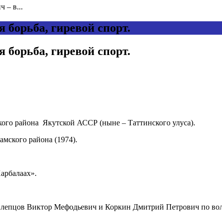
 – в...
 борьба, гиревой спорт.
 борьба, гиревой спорт.
ского района Якутской АССР (ныне – Таттинского улуса).
мского района (1974).
Харбалаах».
Слепцов Виктор Мефодьевич и Коркин Дмитрий Петрович по вол