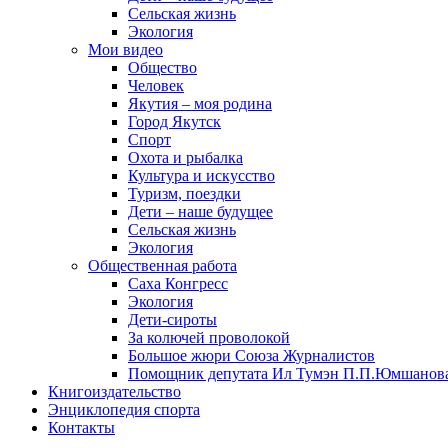
Сельская жизнь
Экология
Мои видео
Общество
Человек
Якутия – моя родина
Город Якутск
Спорт
Охота и рыбалка
Культура и искусство
Туризм, поездки
Дети – наше будущее
Сельская жизнь
Экология
Общественная работа
Саха Конгресс
Экология
Дети-сироты
За колючей проволокой
Большое жюри Союза Журналистов
Помощник депутата Ил Тумэн П.П.Юмшанов
Книгоиздательство
Энциклопедия спорта
Контакты