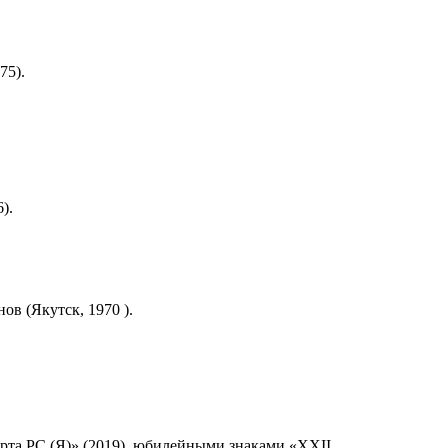
75).
).
в (Якутск, 1970 ).
орта РС (Я)» (2019), юбилейными знаками «XXII