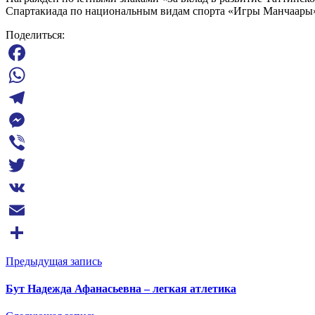
Спартакиада по национальным видам спорта «Игры Манчаары» (
Поделиться:
Facebook
WhatsApp
Telegram
Messenger
Viber
Twitter
VK
Email
Отправить
Предыдущая запись
Бут Надежда Афанасьевна – легкая атлетика