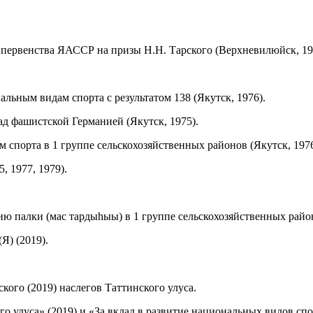
первенства ЯАССР на призы Н.Н. Тарского (Верхневилюйск, 19
ьным видам спорта с результатом 138 (Якутск, 1976).
ад фашистской Германией (Якутск, 1975).
порта в 1 группе сельскохозяйственных районов (Якутск, 1976
 1977, 1979).
палки (мас тардыһыы) в 1 группе сельскохозяйственных районо
Я) (2019).
ого (2019) наслегов Таттинского улуса.
о улуса» (2019) и «За вклад в развитие национальных видов сп