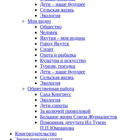
Дети – наше будущее
Сельская жизнь
Экология
Мои видео
Общество
Человек
Якутия – моя родина
Город Якутск
Спорт
Охота и рыбалка
Культура и искусство
Туризм, поездки
Дети – наше будущее
Сельская жизнь
Экология
Общественная работа
Саха Конгресс
Экология
Дети-сироты
За колючей проволокой
Большое жюри Союза Журналистов
Помощник депутата Ил Тумэн
П.П.Юмшанова
Книгоиздательство
Энциклопедия спорта