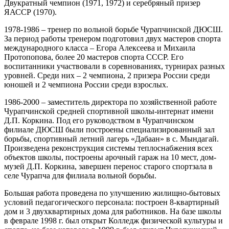
Двукратный чемпион (1971, 1972) и серебряный призер
ЯАССР (1970).
1978-1986 – тренер по вольной борьбе Чурапчинской ДЮСШ.
За период работы тренером подготовил двух мастеров спорта
международного класса – Егора Алексеева и Михаила
Протопопова, более 20 мастеров спорта СССР. Его
воспитанники участвовали в соревнованиях, турнирах разных
уровней. Среди них – 2 чемпиона, 2 призера России среди
юношей и 2 чемпиона России среди взрослых.
1986-2000 – заместитель директора по хозяйственной работе
Чурапчинской средней спортивной школы-интернат имени
Д.П. Коркина. Под его руководством в Чурапчинском
филиале ДЮСШ были построены специализированный зал
борьбы, спортивный летний лагерь «Дабаан» в с. Мындагай.
Произведена реконструкция системы теплоснабжения всех
объектов школы, построены арочный гараж на 10 мест, дом-
музей Д.П. Коркина, завершен перенос старого спортзала в
селе Чурапча для филиала вольной борьбы.
Большая работа проведена по улучшению жилищно-бытовых
условий педагогического персонала: построен 8-квартирный
дом и 3 двухквартирных дома для работников. На базе школы
в феврале 1998 г. был открыт Колледж физической культуры и