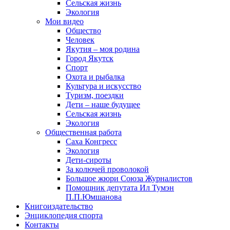
Сельская жизнь
Экология
Мои видео
Общество
Человек
Якутия – моя родина
Город Якутск
Спорт
Охота и рыбалка
Культура и искусство
Туризм, поездки
Дети – наше будущее
Сельская жизнь
Экология
Общественная работа
Саха Конгресс
Экология
Дети-сироты
За колючей проволокой
Большое жюри Союза Журналистов
Помощник депутата Ил Тумэн
П.П.Юмшанова
Книгоиздательство
Энциклопедия спорта
Контакты