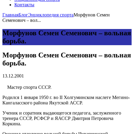
Контакты
Главная
Блог
Энциклопедия спорта
Морфунов Семен
Семенович – вол...
Морфунов Семен Семенович – вольная
борьба.
Морфунов Семен Семенович – вольная
борьба.
13.12.2001
Мастер спорта СССР.
Родился 1 января 1950 г. во II Холгуминском наслеге Мегино-
Кангаласского района Якутской АССР.
Ученик и соратник выдающегося педагога, заслуженного
тренера СССР, РСФСР и ЯАССР Дмитрия Петровича
Коркина.
Окончил отделение вольной борьбы Чурапчинской