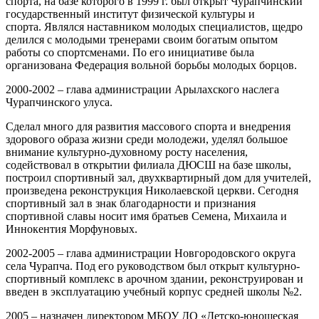
спорта, на базе которого в 1999 г. был открыт Чурапчинский
государственный институт физической культуры и
спорта. Являлся наставником молодых специалистов, щедро
делился с молодыми тренерами своим богатым опытом
работы со спортсменами. По его инициативе была
организована Федерация вольной борьбы молодых борцов.
2000-2002 – глава администрации Арылахского наслега
Чурапчинского улуса.
Сделал много для развития массового спорта и внедрения
здорового образа жизни среди молодежи, уделял большое
внимание культурно-духовному росту населения,
содействовал в открытии филиала ДЮСШ на базе школы,
построил спортивный зал, двухквартирный дом для учителей,
произведена реконструкция Николаевской церкви. Сегодня
спортивный зал в знак благодарности и признания
спортивной славы носит имя братьев Семена, Михаила и
Иннокентия Морфуновых.
2002-2005 – глава администрации Новгородовского округа
села Чурапча. Под его руководством был открыт культурно-
спортивный комплекс в арочном здании, реконструирован и
введен в эксплуатацию учебный корпус средней школы №2.
2005 – назначен директором МБОУ ДО «Детско-юношеская