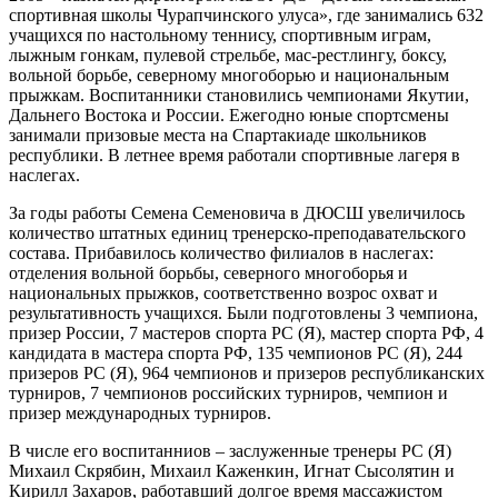
спортивная школы Чурапчинского улуса», где занимались 632
учащихся по настольному теннису, спортивным играм,
лыжным гонкам, пулевой стрельбе, мас-рестлингу, боксу,
вольной борьбе, северному многоборью и национальным
прыжкам. Воспитанники становились чемпионами Якутии,
Дальнего Востока и России. Ежегодно юные спортсмены
занимали призовые места на Спартакиаде школьников
республики. В летнее время работали спортивные лагеря в
наслегах.
За годы работы Семена Семеновича в ДЮСШ увеличилось
количество штатных единиц тренерско-преподавательского
состава. Прибавилось количество филиалов в наслегах:
отделения вольной борьбы, северного многоборья и
национальных прыжков, соответственно возрос охват и
результативность учащихся. Были подготовлены 3 чемпиона,
призер России, 7 мастеров спорта РС (Я), мастер спорта РФ, 4
кандидата в мастера спорта РФ, 135 чемпионов РС (Я), 244
призеров РС (Я), 964 чемпионов и призеров республиканских
турниров, 7 чемпионов российских турниров, чемпион и
призер международных турниров.
В числе его воспитанниов – заслуженные тренеры РС (Я)
Михаил Скрябин, Михаил Каженкин, Игнат Сысолятин и
Кирилл Захаров, работавший долгое время массажистом