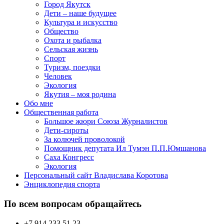
Город Якутск
Дети – наше будущее
Культура и искусство
Общество
Охота и рыбалка
Сельская жизнь
Спорт
Туризм, поездки
Человек
Экология
Якутия – моя родина
Обо мне
Общественная работа
Большое жюри Союза Журналистов
Дети-сироты
За колючей проволокой
Помощник депутата Ил Тумэн П.П.Юмшанова
Саха Конгресс
Экология
Персональный сайт Владислава Коротова
Энциклопедия спорта
По всем вопросам обращайтесь
+7 914 233 51 23