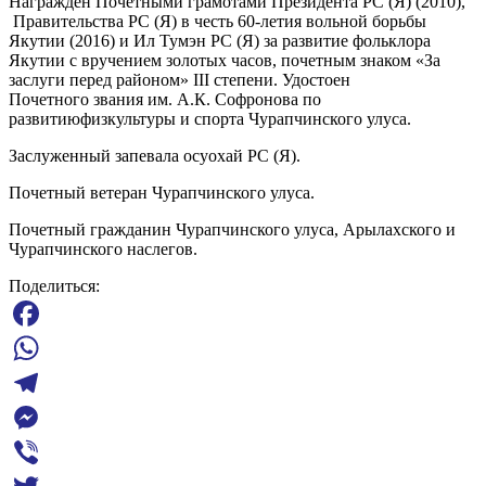
Награжден Почетными грамотами Президента РС (Я) (2010),
Правительства РС (Я) в честь 60-летия вольной борьбы
Якутии (2016) и Ил Тумэн РС (Я) за развитие фольклора
Якутии с вручением золотых часов, почетным знаком «За
заслуги перед районом» III степени. Удостоен
Почетного звания им. А.К. Софронова по
развитиюфизкультуры и спорта Чурапчинского улуса.
Заслуженный запевала осуохай РС (Я).
Почетный ветеран Чурапчинского улуса.
Почетный гражданин Чурапчинского улуса, Арылахского и
Чурапчинского наслегов.
Поделиться:
Facebook
WhatsApp
Telegram
Messenger