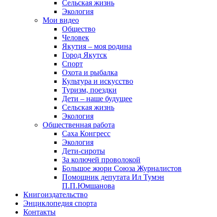
Сельская жизнь
Экология
Мои видео
Общество
Человек
Якутия – моя родина
Город Якутск
Спорт
Охота и рыбалка
Культура и искусство
Туризм, поездки
Дети – наше будущее
Сельская жизнь
Экология
Общественная работа
Саха Конгресс
Экология
Дети-сироты
За колючей проволокой
Большое жюри Союза Журналистов
Помощник депутата Ил Тумэн
П.П.Юмшанова
Книгоиздательство
Энциклопедия спорта
Контакты