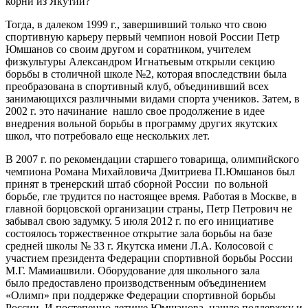
корни из Якутии?
Тогда, в далеком 1999 г., завершивший только что свою
спортивную карьеру первый чемпион новой России Петр
Юмшанов со своим другом и соратником, учителем
физкультуры Александром Игнатьевым открыли секцию
борьбы в столичной школе №2, которая впоследствии была
преобразована в спортивный клуб, объединивший всех
занимающихся различными видами спорта учеников. Затем, в
2002 г. это начинание нашло свое продолжение в идее
внедрения вольной борьбы в программу других якутских
школ, что потребовало еще нескольких лет.
В 2007 г. по рекомендации старшего товарища, олимпийского
чемпиона Романа Михайловича Дмитриева П.Юмшанов был
принят в тренерский штаб сборной России по вольной
борьбе, гле трудится по настоящее время. Работая в Москве, в
главной борцовской организации страны, Петр Петрович не
забывал свою задумку. 5 июля 2012 г. по его инициативе
состоялось торжественное открытие зала борьбы на базе
средней школы № 33 г. Якутска имени Л.А. Колосовой с
участием президента Федерации спортивной борьбы России
М.Г. Мамиашвили. Оборудование для школьного зала
было предоставлено производственным объединением
«Олимп» при поддержке Федерации спортивной борьбы
России. И постепенно детище Юмшанова нашло поддержку и