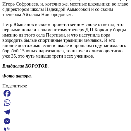
Игорь Софронеев, и, когечно же, местные школьники во главе
с директором школы Надеждой Аммосовой и со своим
тренером Айталом Новгородовым.
Петр Юмшанов в своем приветственном слове отметил, что
первыми попали к знаменитому тренеру Д.П.Коркину борцы
именно из этого села Партизан, и что наступила пора
возродить былые спортивные традиции земляков. И это
вполне достижимо: если в школе в прошлом году занималось
борьбой 15 юных партизанцев, то нынче их число достигло
уже 35, это чуть меньше трети всех учеников.
Владислав
КОРОТОВ.
Фото автора.
Поделиться:
Facebook
WhatsApp
Telegram
Messenger