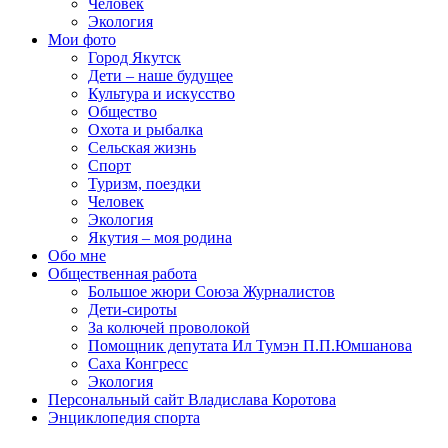
Человек
Экология
Мои фото
Город Якутск
Дети – наше будущее
Культура и искусство
Общество
Охота и рыбалка
Сельская жизнь
Спорт
Туризм, поездки
Человек
Экология
Якутия – моя родина
Обо мне
Общественная работа
Большое жюри Союза Журналистов
Дети-сироты
За колючей проволокой
Помощник депутата Ил Тумэн П.П.Юмшанова
Саха Конгресс
Экология
Персональный сайт Владислава Коротова
Энциклопедия спорта