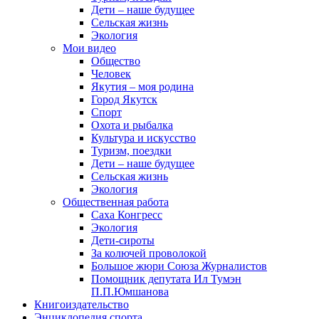
Дети – наше будущее
Сельская жизнь
Экология
Мои видео
Общество
Человек
Якутия – моя родина
Город Якутск
Спорт
Охота и рыбалка
Культура и искусство
Туризм, поездки
Дети – наше будущее
Сельская жизнь
Экология
Общественная работа
Саха Конгресс
Экология
Дети-сироты
За колючей проволокой
Большое жюри Союза Журналистов
Помощник депутата Ил Тумэн
П.П.Юмшанова
Книгоиздательство
Энциклопедия спорта