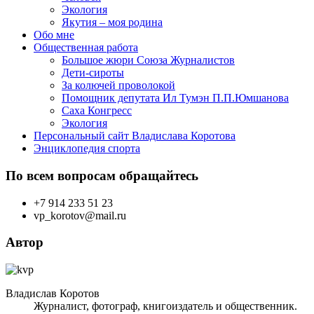
Экология
Якутия – моя родина
Обо мне
Общественная работа
Большое жюри Союза Журналистов
Дети-сироты
За колючей проволокой
Помощник депутата Ил Тумэн П.П.Юмшанова
Саха Конгресс
Экология
Персональный сайт Владислава Коротова
Энциклопедия спорта
По всем вопросам обращайтесь
+7 914 233 51 23
vp_korotov@mail.ru
Автор
Владислав Коротов
Журналист, фотограф, книгоиздатель и общественник.