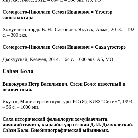
Сомоҕотто-Николаев Семен Иванович = Үгэстэр
сайылыктара
Хомуйана оҥордо В. Н. Сафонова. Якутск, Алаас, 2013. – 192
с. – 300 экз.
Сомоҕотто-Николаев Семен Иванович = Саха үгэстэрэ
Дьокуускай, Көмүөл, 2014. – 64 с. – 600 экз. А5, МО
Сэһэн Боло
Винокуров Петр Васильевич. Сэсэн Боло: известный и
неизвестный.
Якутск, Министерство культуры РС (Я), КИФ “Ситим”, 1993.
– 56 с. – 1000 экз.
Саха историческай фольклорун хомуйааччыта,
чичнчийээччитэ, кыраайы үөрэтээччи Д. И. Дьячковскай-
Сэһэн Боло. Биобилиографическай ыйынньык.