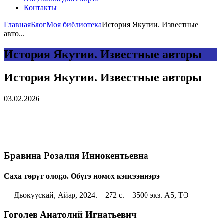
Контакты
Главная
Блог
Моя библиотека
История Якутии. Известные
авто...
История Якутии. Известные авторы
История Якутии. Известные авторы
03.02.2026
Бравина Розалия Иннокентьевна
Саха төрүт олоҕо. Өбүгэ номох кэпсээннэрэ
— Дьокуускай, Айар, 2024. – 272 с. – 3500 экз. А5, ТО
Гоголев Анатолий Игнатьевич