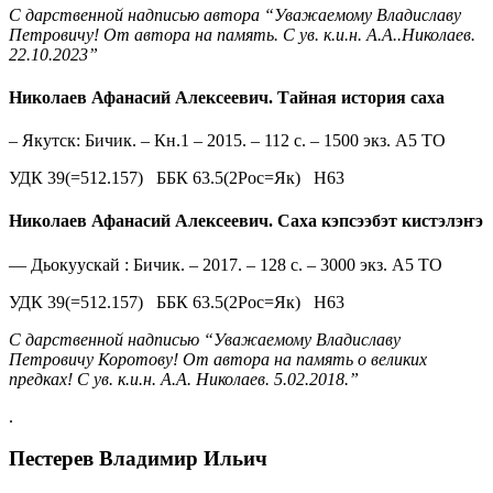
С дарственной надписью автора “Уважаемому Владиславу
Петровичу! От автора на память. С ув. к.и.н. А.А..Николаев.
22.10.2023”
Николаев Афанасий Алексеевич.
Тайная история саха
– Якутск: Бичик. – Кн.1 – 2015. – 112 с. – 1500 экз. А5 ТО
УДК 39(=512.157) ББК 63.5(2Рос=Як) Н63
Николаев Афанасий Алексеевич. Саха кэпсээбэт кистэлэҥэ
— Дьокуускай : Бичик. – 2017. – 128 с. – 3000 экз. А5 ТО
УДК 39(=512.157) ББК 63.5(2Рос=Як) Н63
С дарственной надписью “Уважаемому Владиславу
Петровичу Коротову! От автора на память о великих
предках! С ув. к.и.н. А.А. Николаев. 5.02.2018.”
.
Пестерев Владимир Ильич