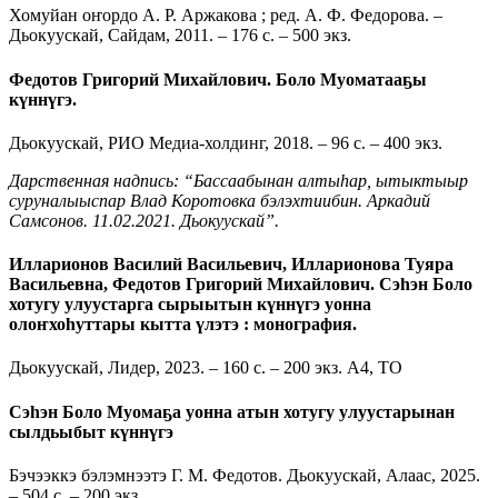
Хомуйан оҥордо А. Р. Аржакова ; ред. А. Ф. Федорова. –
Дьокуускай, Сайдам, 2011. – 176 с. – 500 экз.
Федотов Григорий Михайлович. Боло Муоматааҕы
күннүгэ.
Дьокуускай, РИО Медиа-холдинг, 2018. – 96 с. – 400 экз.
Дарственная надпись: “Бассаабынан алтыһар, ытыктыыр
суруналыыспар Влад Коротовка бэлэхтиибин. Аркадий
Самсонов. 11.02.2021. Дьокуускай”.
Илларионов Василий Васильевич, Илларионова Туяра
Васильевна, Федотов Григорий Михайлович. Сэһэн Боло
хотугу улуустарга сырыытын күннүгэ уонна
олоҥхоһуттары кытта үлэтэ : монография.
Дьокуускай, Лидер, 2023. – 160 с. – 200 экз. А4, ТО
Сэһэн Боло Муомаҕа уонна атын хотугу улуустарынан
сылдьыбыт күннүгэ
Бэчээккэ бэлэмнээтэ Г. М. Федотов. Дьокуускай, Алаас, 2025.
– 504 с. – 200 экз.