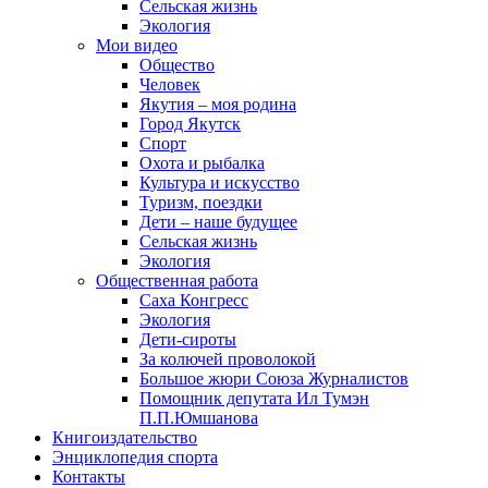
Сельская жизнь
Экология
Мои видео
Общество
Человек
Якутия – моя родина
Город Якутск
Спорт
Охота и рыбалка
Культура и искусство
Туризм, поездки
Дети – наше будущее
Сельская жизнь
Экология
Общественная работа
Саха Конгресс
Экология
Дети-сироты
За колючей проволокой
Большое жюри Союза Журналистов
Помощник депутата Ил Тумэн
П.П.Юмшанова
Книгоиздательство
Энциклопедия спорта
Контакты