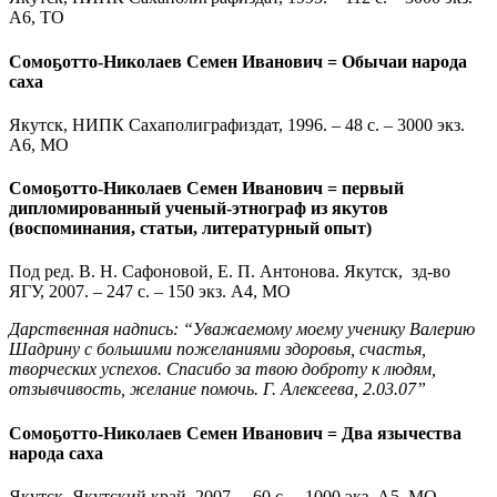
А6, ТО
Сомоҕотто-Николаев Семен Иванович = Обычаи народа
саха
Якутск, НИПК Сахаполиграфиздат, 1996. – 48 с. – 3000 экз.
А6, МО
Сомоҕотто-Николаев Семен Иванович = первый
дипломированный ученый-этнограф из якутов
(воспоминания, статьи, литературный опыт)
Под ред. В. Н. Сафоновой, Е. П. Антонова. Якутск, зд-во
ЯГУ, 2007. – 247 с. – 150 экз. А4, МО
Дарственная надпись: “Уважаемому моему ученику Валерию
Шадрину с большими пожеланиями здоровья, счастья,
творческих успехов. Спасибо за твою доброту к людям,
отзывчивость, желание помочь. Г. Алексеева, 2.03.07”
Сомоҕотто-Николаев Семен Иванович = Два язычества
народа саха
Якутск, Якутский край, 2007. – 60 с. – 1000 экз. А5, МО