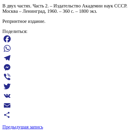
В двух частях. Часть 2. – Издательство Академии наук СССР.
Москва – Ленинград, 1960. – 360 с. – 1800 экз.
Репринтное издание.
Поделиться:
Facebook
WhatsApp
Telegram
Messenger
Viber
Twitter
VK
Email
Отправить
Предыдущая запись