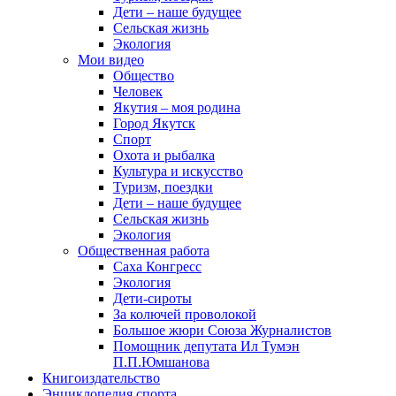
Дети – наше будущее
Сельская жизнь
Экология
Мои видео
Общество
Человек
Якутия – моя родина
Город Якутск
Спорт
Охота и рыбалка
Культура и искусство
Туризм, поездки
Дети – наше будущее
Сельская жизнь
Экология
Общественная работа
Саха Конгресс
Экология
Дети-сироты
За колючей проволокой
Большое жюри Союза Журналистов
Помощник депутата Ил Тумэн
П.П.Юмшанова
Книгоиздательство
Энциклопедия спорта