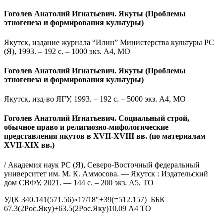
Гоголев Анатолий Игнатьевич
. Якуты (Проблемы
этногенеза и формирования культуры)
Якутск, издание журнала “Илин” Министерства культуры РС
(Я), 1993. – 192 с. – 1000 экз. А4, МО
Гоголев Анатолий Игнатьевич. Якуты (Проблемы
этногенеза и формирования культуры)
Якутск, изд-во ЯГУ, 1993. – 192 с. – 5000 экз. А4, МО
Гоголев Анатолий Игнатьевич. Социальный строй,
обычное право и религиозно-мифологические
представления якутов в XVII-XVIII вв. (по материалам
XVII-XIХ вв.)
/ Академия наук РС (Я), Северо-Восточный федеральный
университет им. М. К. Аммосова. — Якутск : Издательский
дом СВФУ, 2021. — 144 с. – 200 экз. А5, ТО
УДК 340.141(571.56)»17/18″+39(=512.157) ББК
67.3(2Рос.Яку)+63.5(2Рос.Яку)10.09 А4 ТО