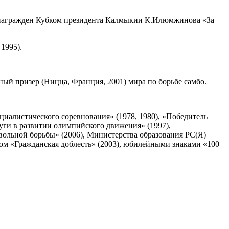
те награжден Кубком президента Калмыкии К.Илюмжинова «За
1995).
яный призер (Ницца, Франция, 2001) мира по борьбе самбо.
алистического соревнования» (1978, 1980), «Победитель
уги в развитии олимпийского движения» (1997),
 вольной борьбы» (2006), Министерства образования РС(Я)
ом «Гражданская доблесть» (2003), юбилейными знаками «100