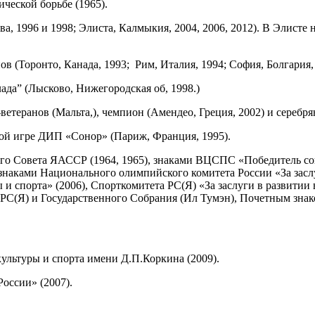
ческой борьбе (1965).
а, 1996 и 1998; Элиста, Калмыкия, 2004, 2006, 2012). В Элис
 (Торонто, Канада, 1993; Рим, Италия, 1994; София, Болгария, 
ада” (Лысково, Нижегородская об, 1998.)
ветеранов (Мальта,), чемпион (Амендео, Греция, 2002) и серебр
ой игре ДИП «Сонор» (Париж, Франция, 1995).
 Совета ЯАССР (1964, 1965), знаками ВЦСПС «Победитель соци
знаками Национального олимпийского комитета России «За засл
 и спорта» (2006), Спорткомитета РС(Я) «За заслуги в развитии
РС(Я) и Государственного Собрания (Ил Тумэн), Почетным знак
ультуры и спорта имени Д.П.Коркина (2009).
оссии» (2007).