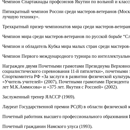
Чемпион Спартакиады профсоюзов Якутии по вольной и класси
Пятикратный чемпион России среди мастеров-ветеранов (Москв
лучшую технику».
Трехкратный призер чемпионатов мира среди мастеров-ветеранов
Чемпион мира среди мастеров-ветеранов по русской борьбе “Сл
Чемпион и обладатель Кубка мира малых стран среди мастеров-
Чемпион Первого международного турнира по интеллектуальн
Награжден двумя Почетными грамотами Президиума Верховного
социалистического соревнования 11-й пятилетки», почетными 
Спорткомитета РФ «За заслуги в развитии физической культуры
«Учитель учителей» (2007), Почетными грамотами Президента 
лет М.К.Аммосова» и «375 лет. Якутия с Россией» (2002).
Заслуженный тренер ЯАССР (1969).
Лауреат Государственной премии РС(Я) в области физической к
Почетный работник высшего профессионального образования Р
Почетный гражданин Намского улуса (1993).