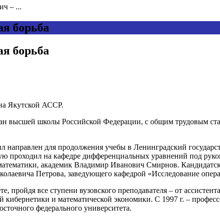
 – ...
ая борьба
ая борьба
она Якутской АССР.
ан высшей школы Российской Федерации, с общим трудовым стаже
ыл направлен для продолжения учебы в Ленинградский государс
рую проходил на кафедре дифференциальных уравнений под руко
 математики, академик Владимир Иванович Смирнов. Кандидатс
колаевича Петрова, заведующего кафедрой «Исследование опера
ете, пройдя все ступени вузовского преподавателя – от ассистен
й кибернетики и математической экономики. С 1997 г. – профе
осточного федерального университета.