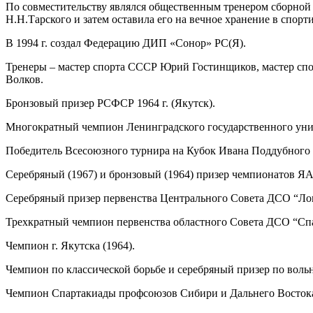
По совместительству являлся общественным тренером сборной 
Н.Н.Тарского и затем оставила его на вечное хранение в спорт
В 1994 г. создал Федерацию ДИП «Сонор» РС(Я).
Тренеры – мастер спорта СССР Юрий Гостинщиков, мастер сп
Волков.
Бронзовый призер РСФСР 1964 г. (Якутск).
Многократный чемпион Ленинградского государственного универ
Победитель Всесоюзного турнира на Кубок Ивана Поддубного 
Серебряный (1967) и бронзовый (1964) призер чемпионатов Я
Серебряный призер первенства Центрального Совета ДСО “Лок
Трехкратный чемпион первенства областного Совета ДСО “Спар
Чемпион г. Якутска (1964).
Чемпион по классической борьбе и серебряный призер по воль
Чемпион Спартакиады профсоюзов Сибири и Дальнего Востока