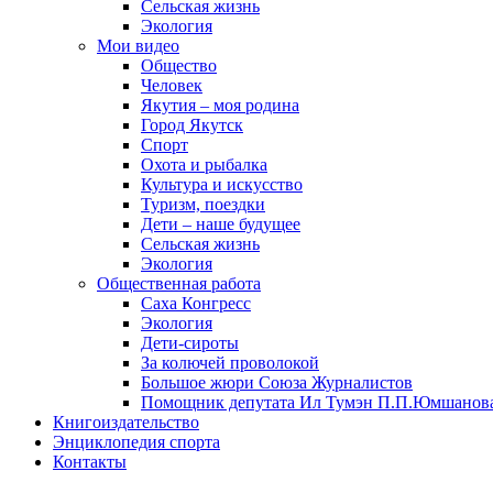
Сельская жизнь
Экология
Мои видео
Общество
Человек
Якутия – моя родина
Город Якутск
Спорт
Охота и рыбалка
Культура и искусство
Туризм, поездки
Дети – наше будущее
Сельская жизнь
Экология
Общественная работа
Саха Конгресс
Экология
Дети-сироты
За колючей проволокой
Большое жюри Союза Журналистов
Помощник депутата Ил Тумэн П.П.Юмшанов
Книгоиздательство
Энциклопедия спорта
Контакты