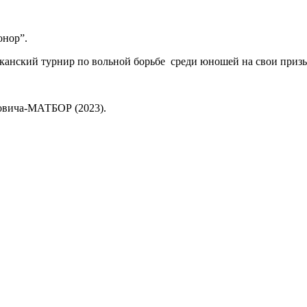
онор”.
иканский турнир по вольной борьбе среди юношей на свои приз
овича-МАТБОР (2023).