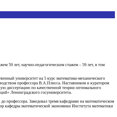
м 59 лет, научно-педагогическим стажем – 59 лет, в том
твенный университет на 5 курс математико-механического
водством профессора В.А.Плисса. Наставником и куратором
кую диссертацию по качественной теории оптимального
ций» Ленинградского госуниверситета.
та до профессора. Заведовал тремя кафедрами на математическом
ссор кафедры математической экономики Института математики