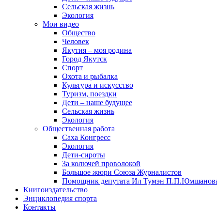
Сельская жизнь
Экология
Мои видео
Общество
Человек
Якутия – моя родина
Город Якутск
Спорт
Охота и рыбалка
Культура и искусство
Туризм, поездки
Дети – наше будущее
Сельская жизнь
Экология
Общественная работа
Саха Конгресс
Экология
Дети-сироты
За колючей проволокой
Большое жюри Союза Журналистов
Помощник депутата Ил Тумэн П.П.Юмшанов
Книгоиздательство
Энциклопедия спорта
Контакты