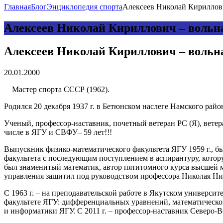
Главная
Блог
Энциклопедия спорта
Алексеев Николай Кириллович
Алексеев Николай Кириллович – вольн
Алексеев Николай Кириллович – вольн
20.01.2000
Мастер спорта СССР (1962).
Родился 20 декабря 1937 г. в Бетюнском наслеге Намского рай
Ученый, профессор-наставник, почетный ветеран РС (Я), ветер
числе в ЯГУ и СВФУ– 59 лет!!!
Выпускник физико-математического факультета ЯГУ 1959 г., б
факультета с последующим поступлением в аспирантуру, кото
был знаменитый математик, автор пятитомного курса высшей
управления защитил под руководством профессора Николая Ни
С 1963 г. – на преподавательской работе в Якутском университ
факультете ЯГУ: дифференциальных уравнений, математическо
и информатики ЯГУ. С 2011 г. – профессор-наставник Северо-В