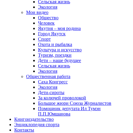
Сельская жизнь
Экология
Мои видео
Общество
Человек
Якутия – моя родина
Город Якутск
Спорт
Охота и рыбалка
Культура и искусство
Туризм, поездки
Дети – наше будущее
Сельская жизнь
Экология
Общественная работа
Саха Конгресс
Экология
Дети-сироты
За колючей проволокой
Большое жюри Союза Журналистов
Помощник депутата Ил Тумэн
П.П.Юмшанова
Книгоиздательство
Энциклопедия спорта
Контакты