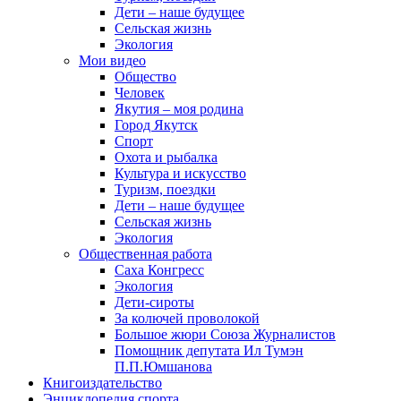
Дети – наше будущее
Сельская жизнь
Экология
Мои видео
Общество
Человек
Якутия – моя родина
Город Якутск
Спорт
Охота и рыбалка
Культура и искусство
Туризм, поездки
Дети – наше будущее
Сельская жизнь
Экология
Общественная работа
Саха Конгресс
Экология
Дети-сироты
За колючей проволокой
Большое жюри Союза Журналистов
Помощник депутата Ил Тумэн
П.П.Юмшанова
Книгоиздательство
Энциклопедия спорта