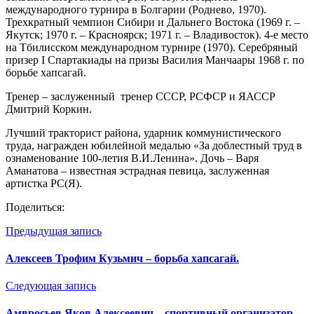
международного турнира в Болгарии (Роднево, 1970).
Трехкратный чемпион Сибири и Дальнего Востока (1969 г. –
Якутск; 1970 г. – Красноярск; 1971 г. – Владивосток). 4-е место
на Тбилисском международном турнире (1970). Серебряный
призер I Спартакиады на призы Василия Манчаары 1968 г. по
борьбе хапсагай.
Тренер – заслуженный тренер СССР, РСФСР и ЯАССР
Дмитрий Коркин.
Лучший тракторист района, ударник коммунистического
труда, награжден юбилейной медалью «За доблестный труд в
ознаменование 100-летия В.И.Ленина». Дочь – Варя
Аманатова – известная эстрадная певица, заслуженная
артистка РС(Я).
Поделиться:
Предыдущая запись
Алексеев Трофим Кузьмич – борьба хапсагай.
Следующая запись
Амвросьев Яков Алексеевич – спортивный организатор,