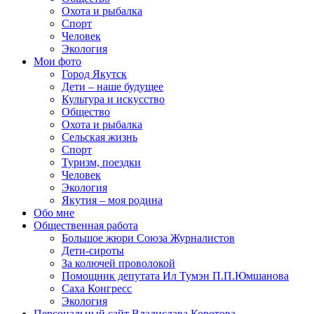
Охота и рыбалка
Спорт
Человек
Экология
Мои фото
Город Якутск
Дети – наше будущее
Культура и искусство
Общество
Охота и рыбалка
Сельская жизнь
Спорт
Туризм, поездки
Человек
Экология
Якутия – моя родина
Обо мне
Общественная работа
Большое жюри Союза Журналистов
Дети-сироты
За колючей проволокой
Помощник депутата Ил Тумэн П.П.Юмшанова
Саха Конгресс
Экология
Персональный сайт Владислава Коротова