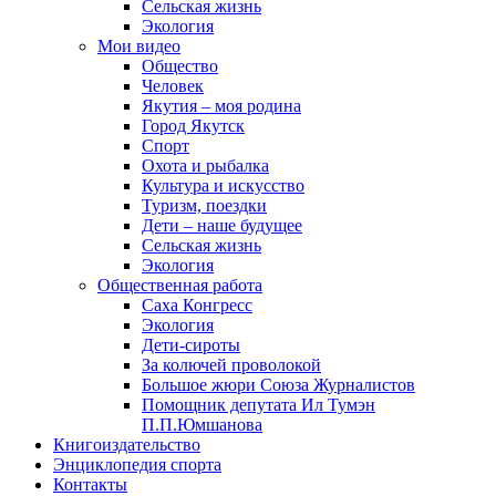
Сельская жизнь
Экология
Мои видео
Общество
Человек
Якутия – моя родина
Город Якутск
Спорт
Охота и рыбалка
Культура и искусство
Туризм, поездки
Дети – наше будущее
Сельская жизнь
Экология
Общественная работа
Саха Конгресс
Экология
Дети-сироты
За колючей проволокой
Большое жюри Союза Журналистов
Помощник депутата Ил Тумэн
П.П.Юмшанова
Книгоиздательство
Энциклопедия спорта
Контакты