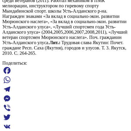
среди ветеранов (2011). Работал механиком в ПМК
мелиорации, инструктором по гиревому спорту
Мындабинской спорт. школы Усть-Алданского р-на.
Награжден знаками «За вклад в социально-экон. развитии
Мюрюнского наслега», «За вклад в социально-экон. развитии
Усть-Алданского улуса», «Лучший спортсмен года Усть-
Алданского улуса» (2004,2005,2006,2007,2008,2011), «Лучший
ветеран спортсмен Мюрюнского наслега». Поч. гражданин
Усть-Алданского улуса.
Лит.:
Трудовая слава Якутии: Почет.
граждане Респ. Саха (Якутия), городов и улусов. Т. 3. Якутск,
2010. С. 264-265.
Поделиться:
Facebook
WhatsApp
Telegram
Messenger
Viber
Twitter