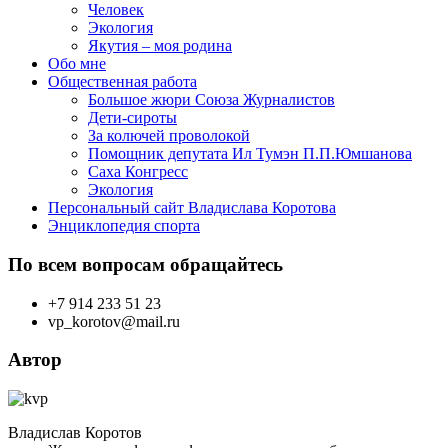
Человек
Экология
Якутия – моя родина
Обо мне
Общественная работа
Большое жюри Союза Журналистов
Дети-сироты
За колючей проволокой
Помощник депутата Ил Тумэн П.П.Юмшанова
Саха Конгресс
Экология
Персональный сайт Владислава Коротова
Энциклопедия спорта
По всем вопросам обращайтесь
+7 914 233 51 23
vp_korotov@mail.ru
Автор
Владислав Коротов