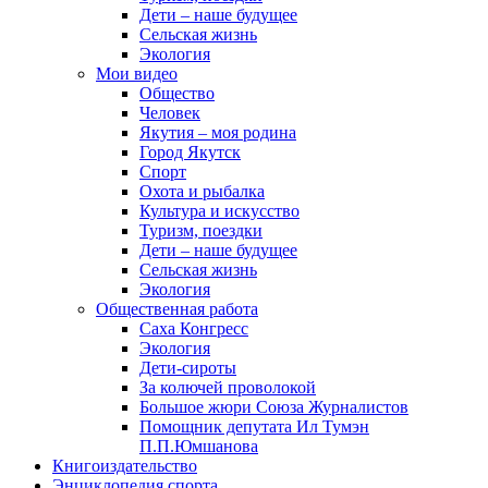
Дети – наше будущее
Сельская жизнь
Экология
Мои видео
Общество
Человек
Якутия – моя родина
Город Якутск
Спорт
Охота и рыбалка
Культура и искусство
Туризм, поездки
Дети – наше будущее
Сельская жизнь
Экология
Общественная работа
Саха Конгресс
Экология
Дети-сироты
За колючей проволокой
Большое жюри Союза Журналистов
Помощник депутата Ил Тумэн
П.П.Юмшанова
Книгоиздательство
Энциклопедия спорта