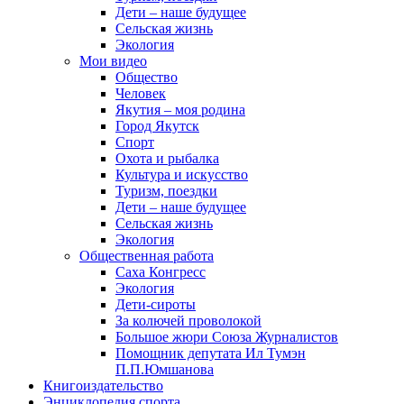
Дети – наше будущее
Сельская жизнь
Экология
Мои видео
Общество
Человек
Якутия – моя родина
Город Якутск
Спорт
Охота и рыбалка
Культура и искусство
Туризм, поездки
Дети – наше будущее
Сельская жизнь
Экология
Общественная работа
Саха Конгресс
Экология
Дети-сироты
За колючей проволокой
Большое жюри Союза Журналистов
Помощник депутата Ил Тумэн
П.П.Юмшанова
Книгоиздательство
Энциклопедия спорта