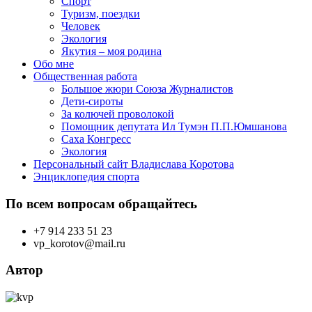
Спорт
Туризм, поездки
Человек
Экология
Якутия – моя родина
Обо мне
Общественная работа
Большое жюри Союза Журналистов
Дети-сироты
За колючей проволокой
Помощник депутата Ил Тумэн П.П.Юмшанова
Саха Конгресс
Экология
Персональный сайт Владислава Коротова
Энциклопедия спорта
По всем вопросам обращайтесь
+7 914 233 51 23
vp_korotov@mail.ru
Автор