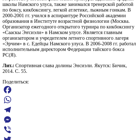
школы Намского улуса, также занимался тренерской работой
по боксу, кикбоксингу, легкой атлетике, лыжным гонкам. В
2000-2001 гг. учился в аспирантуре Российской академии
образования в Институте возрастной физиологии (Москва.
Организатор ежегодного открытого турнира по кикбоксингу
«Сааскы Эҥсиэли» в Намском улусе. Является главным
организатором и учредителем летнего спортивного лагеря
«Эрчим» в с. Едейцы Намского улуса. В 2006-2008 гг. работал
исполнительным директором Федерации тайского бокса
РС(Я).
Лит.:
Спортивная слава долины Энсиэли. Якутск: Бичик,
2014. С. 55.
Поделиться:
Facebook
WhatsApp
Telegram
Messenger
Viber