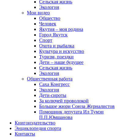
Сельская жизнь
Экология
Мои видео
Общество
Человек
Якутия – моя родина
Город Якутск
Спорт
Охота и рыбалка
Культура и искусство
Туризм, поездки
Дети – наше будущее
Сельская жизнь
Экология
Общественная работа
Саха Конгресс
Экология
Дети-сироты
За колючей проволокой
Большое жюри Союза Журналистов
Помощник депутата Ил Тумэн
П.П.Юмшанова
Книгоиздательство
Энциклопедия спорта
Контакты