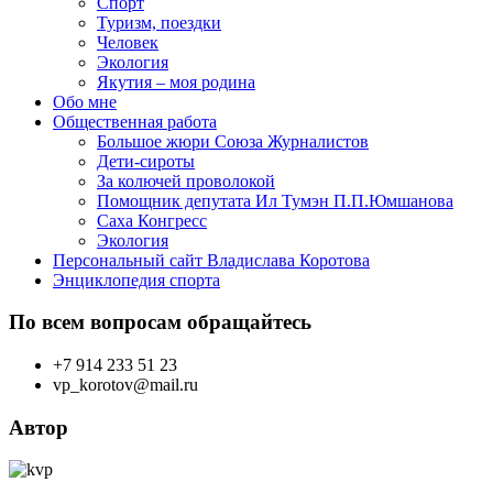
Спорт
Туризм, поездки
Человек
Экология
Якутия – моя родина
Обо мне
Общественная работа
Большое жюри Союза Журналистов
Дети-сироты
За колючей проволокой
Помощник депутата Ил Тумэн П.П.Юмшанова
Саха Конгресс
Экология
Персональный сайт Владислава Коротова
Энциклопедия спорта
По всем вопросам обращайтесь
+7 914 233 51 23
vp_korotov@mail.ru
Автор