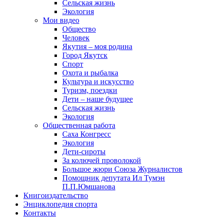
Сельская жизнь
Экология
Мои видео
Общество
Человек
Якутия – моя родина
Город Якутск
Спорт
Охота и рыбалка
Культура и искусство
Туризм, поездки
Дети – наше будущее
Сельская жизнь
Экология
Общественная работа
Саха Конгресс
Экология
Дети-сироты
За колючей проволокой
Большое жюри Союза Журналистов
Помощник депутата Ил Тумэн
П.П.Юмшанова
Книгоиздательство
Энциклопедия спорта
Контакты