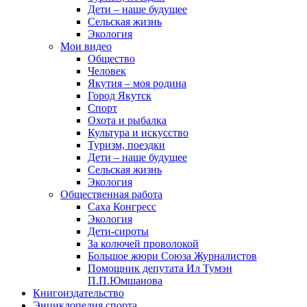
Дети – наше будущее
Сельская жизнь
Экология
Мои видео
Общество
Человек
Якутия – моя родина
Город Якутск
Спорт
Охота и рыбалка
Культура и искусство
Туризм, поездки
Дети – наше будущее
Сельская жизнь
Экология
Общественная работа
Саха Конгресс
Экология
Дети-сироты
За колючей проволокой
Большое жюри Союза Журналистов
Помощник депутата Ил Тумэн
П.П.Юмшанова
Книгоиздательство
Энциклопедия спорта