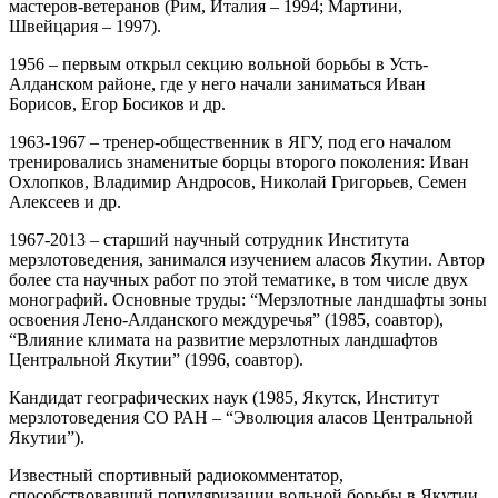
мастеров-ветеранов (Рим, Италия – 1994; Мартини,
Швейцария – 1997).
1956 – первым открыл секцию вольной борьбы в Усть-
Алданском районе, где у него начали заниматься Иван
Борисов, Егор Босиков и др.
1963-1967 – тренер-общественник в ЯГУ, под его началом
тренировались знаменитые борцы второго поколения: Иван
Охлопков, Владимир Андросов, Николай Григорьев, Семен
Алексеев и др.
1967-2013 – старший научный сотрудник Института
мерзлотоведения, занимался изучением аласов Якутии. Автор
более ста научных работ по этой тематике, в том числе двух
монографий. Основные труды: “Мерзлотные ландшафты зоны
освоения Лено-Алданского междуречья” (1985, соавтор),
“Влияние климата на развитие мерзлотных ландшафтов
Центральной Якутии” (1996, соавтор).
Кандидат географических наук (1985, Якутск, Институт
мерзлотоведения СО РАН – “Эволюция аласов Центральной
Якутии”).
Известный спортивный радиокомментатор,
способствовавший популяризации вольной борьбы в Якутии.