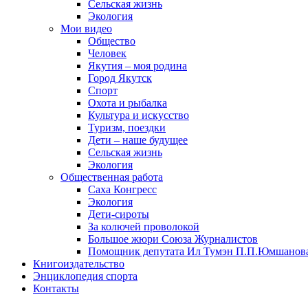
Сельская жизнь
Экология
Мои видео
Общество
Человек
Якутия – моя родина
Город Якутск
Спорт
Охота и рыбалка
Культура и искусство
Туризм, поездки
Дети – наше будущее
Сельская жизнь
Экология
Общественная работа
Саха Конгресс
Экология
Дети-сироты
За колючей проволокой
Большое жюри Союза Журналистов
Помощник депутата Ил Тумэн П.П.Юмшанов
Книгоиздательство
Энциклопедия спорта
Контакты