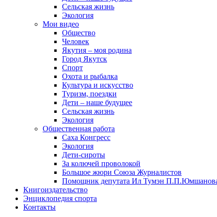
Сельская жизнь
Экология
Мои видео
Общество
Человек
Якутия – моя родина
Город Якутск
Спорт
Охота и рыбалка
Культура и искусство
Туризм, поездки
Дети – наше будущее
Сельская жизнь
Экология
Общественная работа
Саха Конгресс
Экология
Дети-сироты
За колючей проволокой
Большое жюри Союза Журналистов
Помощник депутата Ил Тумэн П.П.Юмшанов
Книгоиздательство
Энциклопедия спорта
Контакты