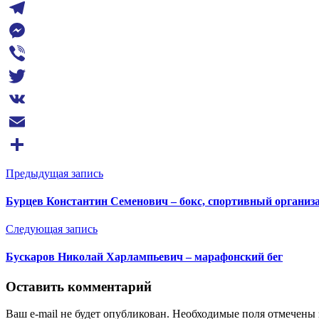
WhatsApp
Telegram
Messenger
Viber
Twitter
VK
Email
Отправить
Предыдущая запись
Бурцев Константин Семенович – бокс, спортивный организа
Следующая запись
Бускаров Николай Харлампьевич – марафонский бег
Оставить комментарий
Ваш e-mail не будет опубликован. Необходимые поля отмечены 