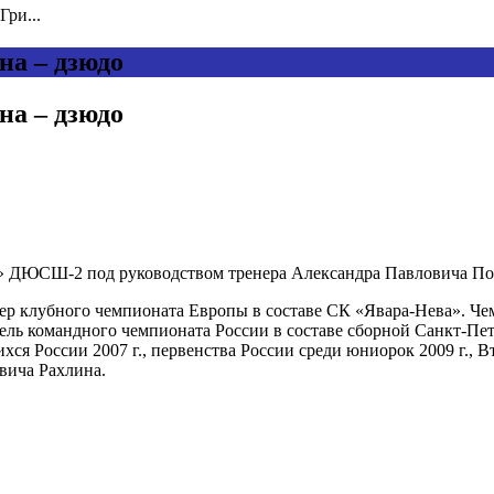
Гри...
на – дзюдо
на – дзюдо
ДЮСШ-2 под руководством тренера Александра Павловича Поп
р клубного чемпионата Европы в составе СК «Явара-Нева». Чем
тель командного чемпионата России в составе сборной Санкт-Пе
ся России 2007 г., первенства России среди юниорок 2009 г., 
вича Рахлина.