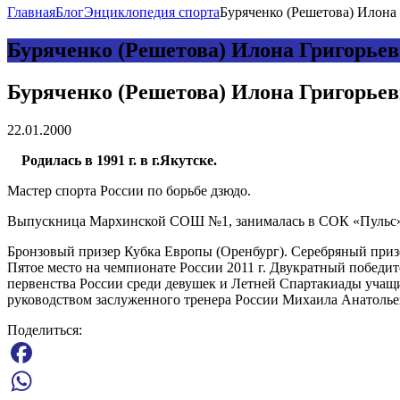
Главная
Блог
Энциклопедия спорта
Буряченко (Решетова) Илона 
Буряченко (Решетова) Илона Григорьев
Буряченко (Решетова) Илона Григорьев
22.01.2000
Родилась в 1991 г. в г.Якутске.
Мастер спорта России по борьбе дзюдо.
Выпускница Мархинской СОШ №1, занималась в СОК «Пульс» 
Бронзовый призер Кубка Европы (Оренбург). Серебряный призе
Пятое место на чемпионате России 2011 г. Двукратный победи
первенства России среди девушек и Летней Спартакиады учащих
руководством заслуженного тренера России Михаила Анатолье
Поделиться:
Facebook