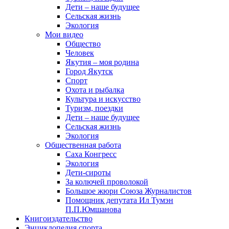
Дети – наше будущее
Сельская жизнь
Экология
Мои видео
Общество
Человек
Якутия – моя родина
Город Якутск
Спорт
Охота и рыбалка
Культура и искусство
Туризм, поездки
Дети – наше будущее
Сельская жизнь
Экология
Общественная работа
Саха Конгресс
Экология
Дети-сироты
За колючей проволокой
Большое жюри Союза Журналистов
Помощник депутата Ил Тумэн
П.П.Юмшанова
Книгоиздательство
Энциклопедия спорта