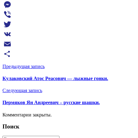
Telegram
Messenger
Viber
Twitter
VK
Email
Отправить
Предыдущая запись
Кулаковский Атос Реасович — лыжные гонки.
Следующая запись
Пермяков Ян Андреевич – русские шашки.
Комментарии закрыты.
Поиск