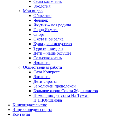
Сельская жизнь
Экология
Мои видео
Общество
Человек
Якутия – моя родина
Город Якутск
Спорт
Охота и рыбалка
Культура и искусство
Туризм, поездки
Дети – наше будущее
Сельская жизнь
Экология
Общественная работа
Саха Конгресс
Экология
Дети-сироты
За колючей проволокой
Большое жюри Союза Журналистов
Помощник депутата Ил Тумэн
П.П.Юмшанова
Книгоиздательство
Энциклопедия спорта
Контакты