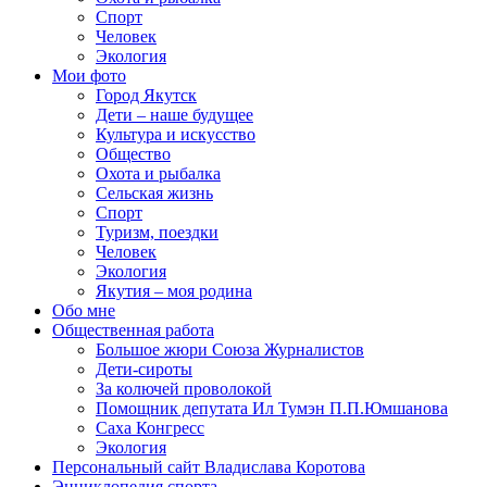
Спорт
Человек
Экология
Мои фото
Город Якутск
Дети – наше будущее
Культура и искусство
Общество
Охота и рыбалка
Сельская жизнь
Спорт
Туризм, поездки
Человек
Экология
Якутия – моя родина
Обо мне
Общественная работа
Большое жюри Союза Журналистов
Дети-сироты
За колючей проволокой
Помощник депутата Ил Тумэн П.П.Юмшанова
Саха Конгресс
Экология
Персональный сайт Владислава Коротова
Энциклопедия спорта