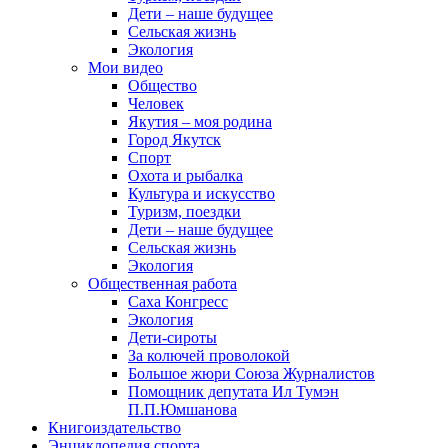
Дети – наше будущее
Сельская жизнь
Экология
Мои видео
Общество
Человек
Якутия – моя родина
Город Якутск
Спорт
Охота и рыбалка
Культура и искусство
Туризм, поездки
Дети – наше будущее
Сельская жизнь
Экология
Общественная работа
Саха Конгресс
Экология
Дети-сироты
За колючей проволокой
Большое жюри Союза Журналистов
Помощник депутата Ил Тумэн
П.П.Юмшанова
Книгоиздательство
Энциклопедия спорта