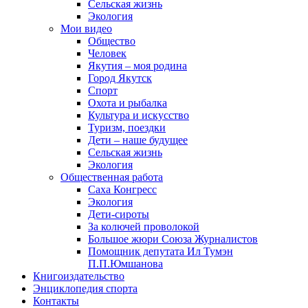
Сельская жизнь
Экология
Мои видео
Общество
Человек
Якутия – моя родина
Город Якутск
Спорт
Охота и рыбалка
Культура и искусство
Туризм, поездки
Дети – наше будущее
Сельская жизнь
Экология
Общественная работа
Саха Конгресс
Экология
Дети-сироты
За колючей проволокой
Большое жюри Союза Журналистов
Помощник депутата Ил Тумэн
П.П.Юмшанова
Книгоиздательство
Энциклопедия спорта
Контакты