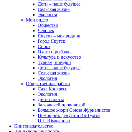
Дети – наше будущее
Сельская жизнь
Экология
Мои видео
Общество
Человек
Якутия – моя родина
Город Якутск
Спорт
Охота и рыбалка
Культура и искусство
Туризм, поездки
Дети – наше будущее
Сельская жизнь
Экология
Общественная работа
Саха Конгресс
Экология
Дети-сироты
За колючей проволокой
Большое жюри Союза Журналистов
Помощник депутата Ил Тумэн
П.П.Юмшанова
Книгоиздательство
Энциклопедия спорта