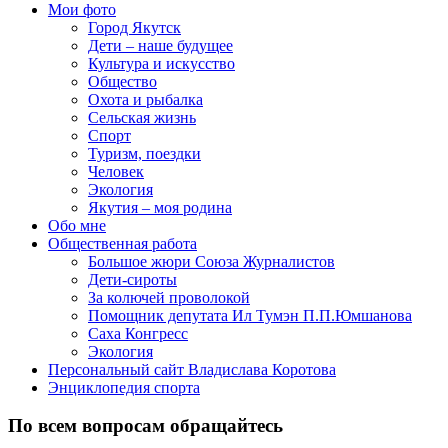
Мои фото
Город Якутск
Дети – наше будущее
Культура и искусство
Общество
Охота и рыбалка
Сельская жизнь
Спорт
Туризм, поездки
Человек
Экология
Якутия – моя родина
Обо мне
Общественная работа
Большое жюри Союза Журналистов
Дети-сироты
За колючей проволокой
Помощник депутата Ил Тумэн П.П.Юмшанова
Саха Конгресс
Экология
Персональный сайт Владислава Коротова
Энциклопедия спорта
По всем вопросам обращайтесь