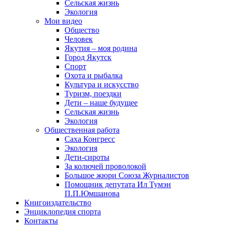
Сельская жизнь
Экология
Мои видео
Общество
Человек
Якутия – моя родина
Город Якутск
Спорт
Охота и рыбалка
Культура и искусство
Туризм, поездки
Дети – наше будущее
Сельская жизнь
Экология
Общественная работа
Саха Конгресс
Экология
Дети-сироты
За колючей проволокой
Большое жюри Союза Журналистов
Помощник депутата Ил Тумэн
П.П.Юмшанова
Книгоиздательство
Энциклопедия спорта
Контакты