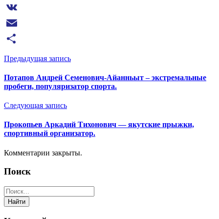
Twitter
VK
Email
Отправить
Предыдущая запись
Потапов Андрей Семенович-Айанньыт – экстремальные
пробеги, популяризатор спорта.
Следующая запись
Прокопьев Аркадий Тихонович — якутские прыжки,
спортивный организатор.
Комментарии закрыты.
Поиск