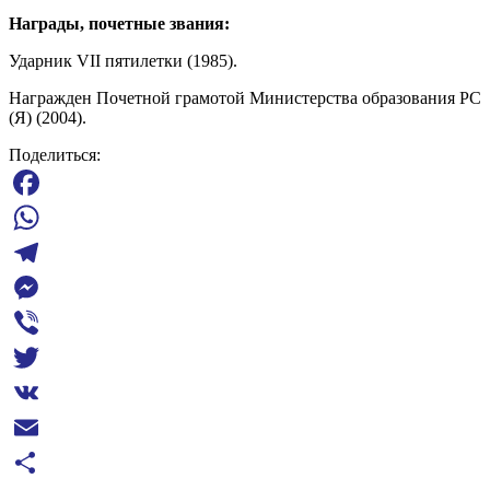
Н
аграды, почетные звания
:
Ударник VII пятилетки (1985).
Награжден Почетной грамотой Министерства образования РС
(Я) (2004).
Поделиться:
Facebook
WhatsApp
Telegram
Messenger
Viber
Twitter
VK
Email