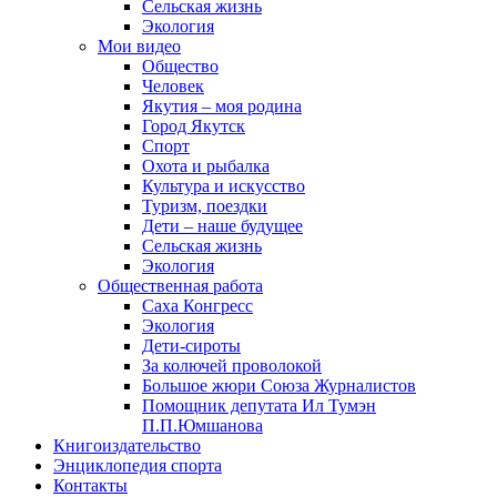
Сельская жизнь
Экология
Мои видео
Общество
Человек
Якутия – моя родина
Город Якутск
Спорт
Охота и рыбалка
Культура и искусство
Туризм, поездки
Дети – наше будущее
Сельская жизнь
Экология
Общественная работа
Саха Конгресс
Экология
Дети-сироты
За колючей проволокой
Большое жюри Союза Журналистов
Помощник депутата Ил Тумэн
П.П.Юмшанова
Книгоиздательство
Энциклопедия спорта
Контакты