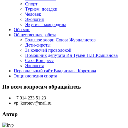
Спорт
Туризм, поездки
Человек
Экология
Якутия – моя родина
Обо мне
Общественная работа
Большое жюри Союза Журналистов
Дети-сироты
За колючей проволокой
Помощник депутата Ил Тумэн П.П.Юмшанова
Саха Конгресс
Экология
Персональный сайт Владислава Коротова
Энциклопедия спорта
По всем вопросам обращайтесь
+7 914 233 51 23
vp_korotov@mail.ru
Автор