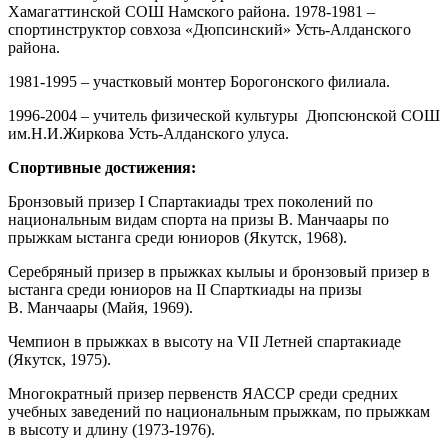
Хамагаттинской СОШ Намского района. 1978-1981 –
спортинструктор совхоза «Дюпсинский» Усть-Алданского
района.
1981-1995 – участковый монтер Борогонского филиала.
1996-2004 – учитель физической культуры Дюпсюнской СОШ
им.Н.И.Жиркова Усть-Алданского улуса.
Спортивные д
остижения
:
Бронзовый призер I Спартакиады трех поколений по
национальным видам спорта на призы В. Манчаары по
прыжкам ыстанга среди юниоров (Якутск, 1968).
Серебряный призер в прыжках кылыы и бронзовый призер в
ыстанга среди юниоров на II Спарткиады на призы
В. Манчаары (Майя, 1969).
Чемпион в прыжках в высоту на VII Летней спартакиаде
(Якутск, 1975).
Многократный призер первенств ЯАССР среди средних
учебных заведений по национальным прыжкам, по прыжкам
в высоту и длину (1973-1976).