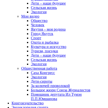
Дети – наше будущее
Сельская жизнь
Экология
Мои видео
Общество
Человек
Якутия – моя родина
Город Якутск
Спорт
Охота и рыбалка
Культура и искусство
Туризм, поездки
Дети – наше будущее
Сельская жизнь
Экология
Общественная работа
Саха Конгресс
Экология
Дети-сироты
За колючей проволокой
Большое жюри Союза Журналистов
Помощник депутата Ил Тумэн
П.П.Юмшанова
Книгоиздательство
Энциклопедия спорта