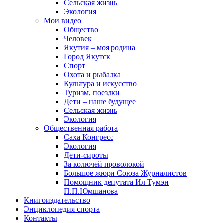
Сельская жизнь
Экология
Мои видео
Общество
Человек
Якутия – моя родина
Город Якутск
Спорт
Охота и рыбалка
Культура и искусство
Туризм, поездки
Дети – наше будущее
Сельская жизнь
Экология
Общественная работа
Саха Конгресс
Экология
Дети-сироты
За колючей проволокой
Большое жюри Союза Журналистов
Помощник депутата Ил Тумэн
П.П.Юмшанова
Книгоиздательство
Энциклопедия спорта
Контакты