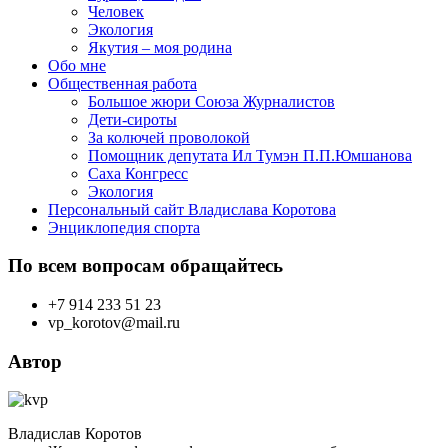
Человек
Экология
Якутия – моя родина
Обо мне
Общественная работа
Большое жюри Союза Журналистов
Дети-сироты
За колючей проволокой
Помощник депутата Ил Тумэн П.П.Юмшанова
Саха Конгресс
Экология
Персональный сайт Владислава Коротова
Энциклопедия спорта
По всем вопросам обращайтесь
+7 914 233 51 23
vp_korotov@mail.ru
Автор
Владислав Коротов