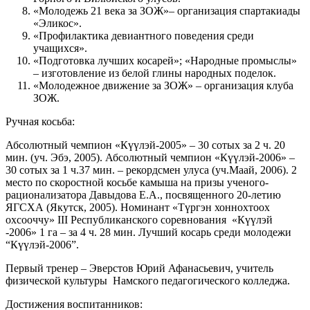
«Молодежь 21 века за ЗОЖ»– организация спартакиады
«Эликос».
«Профилактика девиантного поведения среди
учащихся».
«Подготовка лучших косарей»; «Народные промыслы»
– изготовление из белой глины народных поделок.
«Молодежное движение за ЗОЖ» – организация клуба
ЗОЖ.
Ручная косьба:
Абсолютный чемпион «Күүлэй-2005» – 30 сотых за 2 ч. 20
мин. (уч. Эбэ, 2005). Абсолютный чемпион «Күүлэй-2006» –
30 сотых за 1 ч.37 мин. – рекордсмен улуса (уч.Маай, 2006). 2
место по скоростной косьбе камыша на призы ученого-
рационализатора Давыдова Е.А., посвященного 20-летию
ЯГСХА (Якутск, 2005). Номинант «Түргэн хоннохтоох
охсооччу» III Республиканского соревнования «Күүлэй
-2006» 1 га – за 4 ч. 28 мин. Лучший косарь среди молодежи
“Күүлэй-2006”.
Первый тренер – Эверстов Юрий Афанасьевич, учитель
физической культуры Намского педагогического колледжа.
Достижения воспитанников: