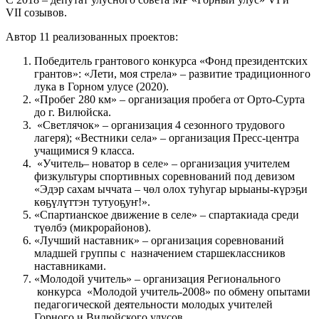
VII созывов.
Автор 11 реализованных проектов:
Победитель грантового конкурса «Фонд президентских
грантов»: «Лети, моя стрела» – развитие традиционного
лука в Горном улусе (2020).
«Пробег 280 км» – организация пробега от Орто-Сурта
до г. Вилюйска.
«Светлячок» – организация 4 сезонного трудового
лагеря); «Вестники села» – организация Пресс-центра
учащимися 9 класса.
«Учитель– новатор в селе» – организация учителем
физкультуры спортивных соревнований под девизом
«Эдэр сахам ыччата – чөл олох туһугар ырыаны-күрэҕи
көҕүлүттэн тутуоҕуҥ!».
«Спартианское движение в селе» – спартакиада среди
түөлбэ (микрорайонов).
«Лучший наставник» – организация соревнований
младшей группы с назначением старшеклассников
наставниками.
«Молодой учитель» – организация Регионального
конкурса «Молодой учитель-2008» по обмену опытами
педагогической деятельности молодых учителей
Горного и Вилюйского улусов.