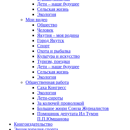
Дети – наше будущее
Сельская жизнь
Экология
Мои видео
Общество
Человек
Якутия – моя родина
Город Якутск
Спорт
Охота и рыбалка
Культура и искусство
Туризм, поездки
Дети – наше будущее
Сельская жизнь
Экология
Общественная работа
Саха Конгресс
Экология
Дети-сироты
За колючей проволокой
Большое жюри Союза Журналистов
Помощник депутата Ил Тумэн
П.П.Юмшанова
Книгоиздательство
Энциклопедия спорта