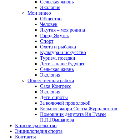
Сельская жизнь
Экология
Мои видео
Общество
Человек
Якутия – моя родина
Город Якутск
Спорт
Охота и рыбалка
Культура и искусство
Туризм, поездки
Дети – наше будущее
Сельская жизнь
Экология
Общественная работа
Саха Конгресс
Экология
Дети-сироты
За колючей проволокой
Большое жюри Союза Журналистов
Помощник депутата Ил Тумэн
П.П.Юмшанова
Книгоиздательство
Энциклопедия спорта
Контакты