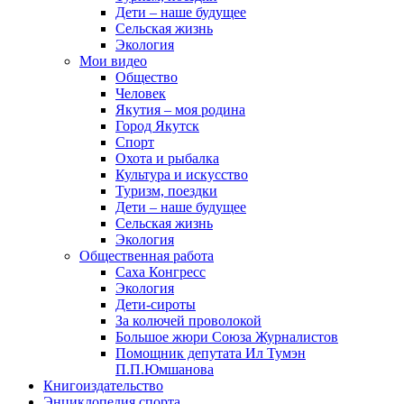
Дети – наше будущее
Сельская жизнь
Экология
Мои видео
Общество
Человек
Якутия – моя родина
Город Якутск
Спорт
Охота и рыбалка
Культура и искусство
Туризм, поездки
Дети – наше будущее
Сельская жизнь
Экология
Общественная работа
Саха Конгресс
Экология
Дети-сироты
За колючей проволокой
Большое жюри Союза Журналистов
Помощник депутата Ил Тумэн
П.П.Юмшанова
Книгоиздательство
Энциклопедия спорта