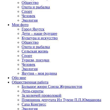
Общество
Охота и рыбалка
Спорт
Человек
Экология
Мои фото
Город Якутск
Дети – наше будущее
Культура и искусство
Общество
Охота и рыбалка
Сельская жизнь
Спорт
Туризм, поездки
Человек
Экология
Якутия – моя родина
Обо мне
Общественная работа
Большое жюри Союза Журналистов
Дети-сироты
За колючей проволокой
Помощник депутата Ил Тумэн П.П.Юмшанова
Саха Конгресс
Экология