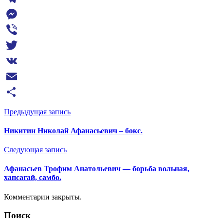
Telegram
Messenger
Viber
Twitter
VK
Email
Отправить
Предыдущая запись
Никитин Николай Афанасьевич – бокс.
Следующая запись
Афанасьев Трофим Анатольевич — борьба вольная,
хапсагай, самбо.
Комментарии закрыты.
Поиск