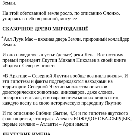
Земли.
На этой обетованной земле росло, по описанию Олонхо,
упираясь в небо вершиной, могучее
СКАЗОЧНОЕ ДРЕВО МИРОЗДАНИЯ
.
⃰ Аал Луук Мас – входная дверь Земли, природный коллайдер
Земли.
И оно находилось в устье (дельте) реки Лена. Вот поэтому
превый президент Якутии Михаил Николаев в своей книге
«Родом с Севера» пишет:
«В Арктиде – Северной Якутии вообще возникла жизнь». И
эти гипотезы и факты подтверждаются находками на
территории Северной Якутии множества остатков
доисторических животных, динозавров, даже слонов,
носорогов и львов, и возвращением многих видов птиц
каждую весну на свою историческую прародину Якутию.
И по описанию Библии (Бытие, 4,5) и по гипотезе якутского
фольклориста, этнографа Алексея БОЖЕДОНОВА-СЫРДЫК,
первые земляне – Атланты – Арии имели
ЯКУТСКИЕ ИМЕНА.