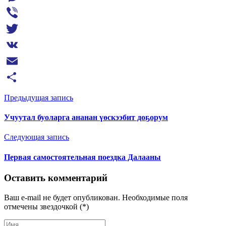
Messenger
Viber
Twitter
VK
Email
Отправить
Предыдущая запись
Учуутал буоларга ананан үөскээбит доҕорум
Следующая запись
Первая самостоятельная поездка Далааны
Оставить комментарий
Ваш e-mail не будет опубликован. Необходимые поля
отмечены звездочкой (*)