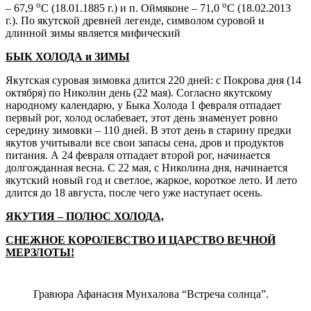
о
о
– 67,9
С (18.01.1885 г.) и п. Оймяконе – 71,0
С (18.02.2013
г.). По якутской древней легенде, символом суровой и
длинной зимы является мифический
БЫК ХОЛОДА и ЗИМЫ
Якутская суровая зимовка длится 220 дней: с Покрова дня (14
октября) по Николин день (22 мая). Согласно якутскому
народному календарю, у Быка Холода 1 февраля отпадает
первый рог, холод ослабевает, этот день знаменует ровно
середину зимовки – 110 дней. В этот день в старину предки
якутов учитывали все свои запасы сена, дров и продуктов
питания. А 24 февраля отпадает второй рог, начинается
долгожданная весна. С 22 мая, с Николина дня, начинается
якутский новый год и светлое, жаркое, короткое лето. И лето
длится до 18 августа, после чего уже наступает осень.
ЯКУТИЯ – ПОЛЮС ХОЛОДА,
СНЕЖНОЕ КОРОЛЕВСТВО И ЦАРСТВО ВЕЧНОЙ
МЕРЗЛОТЫ!
Гравюра Афанасия Мунхалова “Встреча солнца”.