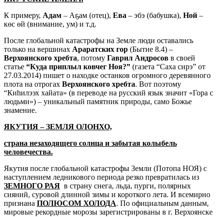
К примеру,
Адам
– Аҕам (отец),
Ева
– эбэ (бабушка),
Ной
–
көс өй (внимание, ум) и т.д.
После глобальной катастрофы на Земле люди оставались
только на вершинах
Араратских гор
(Бытие 8.4) –
Верхоянского хребта
, потому
Гаврил Андросов
в своей
статье
“Куда приплыл ковчег Ноя?”
(газета “Саха сирэ” от
27.03.2014) пишет о находке останков огромного деревянного
плота на отрогах
Верхоянского хребта
. Вот поэтому
“Киһилээх хайата» (в переводе на русский язык значит «Гора с
людьми») – уникальный памятник природы, само Божье
знамение.
ЯКУТИЯ – ЗЕМЛЯ ОЛОНХО,
страна незаходящего солнца и забытая колыбель
человечества.
Якутия после глобальной катастрофы Земли (Потопа НОЯ) с
наступлением ледникового периода резко превратилась из
ЗЕМНОГО РАЯ
в страну снега, льда, пурги, полярных
сияний, суровой длинной зимы и короткого лета. И всемирно
признана
ПОЛЮСОМ ХОЛОДА
. По официальным данным,
мировые рекордные морозы зарегистрированы в г. Верхоянске