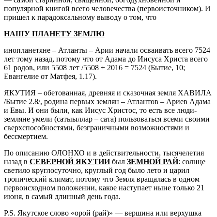
популярной книгой всего человечества (первоисточником). И
пришел к парадоксальному выводу о том, что
НАШУ ПЛАНЕТУ ЗЕМЛЮ
инопланетяне – Атланты – Арии начали осваивать всего 7524
лет тому назад, потому что от Адама до Иисуса Христа всего
61 родов, или 5508 лет /5508 + 2016 = 7524 (Бытие, 10;
Евангелие от Матфея, 1.17).
ЯКУТИЯ – обетованная, древняя и сказочная земля ХАВИЛА
/Бытие 2.8/, родина первых землян – Атлантов – Ариев Адама
и Евы. И они были, как Иисус Христос, то есть все люди-
земляне умели (сатыыллар – сата) пользоваться всеми своими
сверхспособностями, безграничными возможностями и
бессмертием.
По описанию ОЛОНХО и в действительности, тысячелетия
назад в
СЕВЕРНОЙ ЯКУТИИ
был
ЗЕМНОЙ РАЙ
: солнце
светило круглосуточно, круглый год было лето и царил
тропический климат, потому что Земля вращалась в одном
первоисходном положении, какое наступает ныне только 21
июня, в самый длинный день года.
P.S. Якутское слово «орой (рай)» — вершина или верхушка