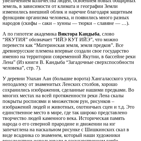
увеличением количества людей, освоением новых общирных
земель, в зависимости от климата и географии Земли
изменились внешний облик и наречие благодаря защитным
функциям организма человека, и появились много разных
народов (скифы – саки – хунны — тюрки – славяне — …).
А по гипотезе академика
Виктора Кандыба
, слово
“ЯКУТИЯ” обозначает “ИЙЭ КУТ ИЙЭ”, что можно
перевести как “Материнская земля, земля предков”. Все
древнерусские племена впервые создали свое государство
именно на территории современной Якутии, в бассейне реки
Лена” (Из книги В. Кандыба “Загадочные сверхспособности
человека”, стр. 7).
У деревни Улахан Аан (большие ворота) Хангаласского улуса,
неподалеку от знаменитых Ленских столбов, хорошо
сохранились изображения, сделанные нашими предками. Во
многих местах на всей протяженности реки Лена скалы
покрыты росписями и множеством рун, рисунков –
изображений людей и животных, охотничьих сцен и т.д. Это
единственное место в мире, где так широко представлено
творчество людей каменного века. Историческая память
народа о его северной прародине и движении на юг
запечатлена на наскальном рисунке с Шишкинских скал в
виде всадника со знаменем, который наши художники
впоследствии использовали в государственном гербе