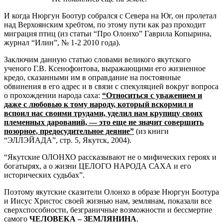
И когда Нюргун Боотур собрался с Севера на Юг, он пролетал 
над Верхоянским хребтом, по этому пути как раз проходит 
миграция птиц (из статьи “Про Олонхо” Гаврила Копырина, 
журнал “Илин”, № 1-2 2010 года).
Заключим данную статью словами великого якутского
ученого Г.В. Ксенофонтова, выражающими его жизненное
кредо, сказанными им в оправдание на постоянные
обвинения в его адрес и в связи с спекуляцией вокруг вопроса
о прохождении народа саха:
“Относиться с уважением и
даже с любовью к тому народу, который вскормил и
вспоил нас своими трудами, уделил нам крупицу своих
племенных дарований, — это еще не значит совершить
позорное, предосудительное деяние”
(из книги
“ЭЛЛЭЙАДА”, стр. 5, Якутск, 2004).
“Якутские ОЛОНХО рассказывают не о мифических героях и
богатырях, а о жизни ЦЕЛОГО НАРОДА САХА и его
исторических судьбах”.
Поэтому якутские сказители Олонхо в образе Нюргун Боотура
и Иисус Христос своей жизнью нам, землянам, показали все
сверхспособности, безграничные возможности и бессмертие
самого
ЧЕЛОВЕКА – ЗЕМЛЯНИНА
.