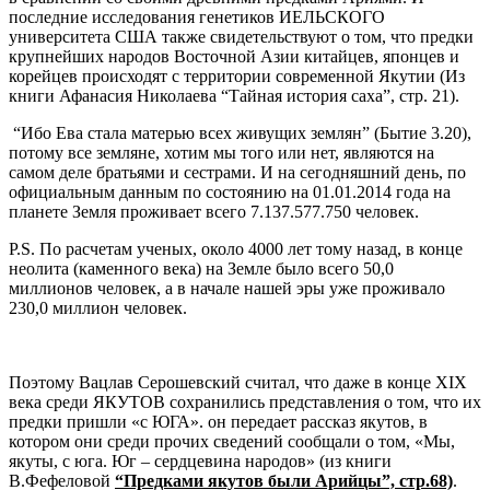
последние исследования генетиков ИЕЛЬСКОГО
университета США также свидетельствуют о том, что предки
крупнейших народов Восточной Азии китайцев, японцев и
корейцев происходят с территории современной Якутии (Из
книги Афанасия Николаева “Тайная история саха”, стр. 21).
“Ибо Ева стала матерью всех живущих землян” (Бытие 3.20),
потому все земляне, хотим мы того или нет, являются на
самом деле братьями и сестрами. И на сегодняшний день, по
официальным данным по состоянию на 01.01.2014 года на
планете Земля проживает всего 7.137.577.750 человек.
P.S. По расчетам ученых, около 4000 лет тому назад, в конце
неолита (каменного века) на Земле было всего 50,0
миллионов человек, а в начале нашей эры уже проживало
230,0 миллион человек.
Поэтому Вацлав Cерошевский считал, что даже в конце XIX
века среди ЯКУТОВ сохранились представления о том, что их
предки пришли «с ЮГА». он передает рассказ якутов, в
котором они среди прочих сведений сообщали о том, «Мы,
якуты, с юга. Юг – сердцевина народов» (из книги
В.Фефеловой
“Предками якутов были Арийцы”, стр.68)
.