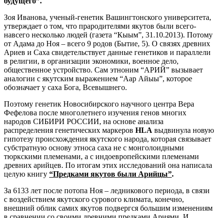
будущего”.
Зоя Иванова, ученый-генетик Вашингтонского университета,
утверждает о том, что прародителями якутов были всего-
навсего несколько людей (газета “Кыым”, 31.10.2013). Потому
от Адама до Ноя – всего 9 родов (Бытие, 5). О связях древних
Ариев и Саха свидетельствует данные генетиков и параллели
в религии, в организации экономики, военное дело,
общественное устройство. Сам этноним “АРИЙ” вызывает
аналогии с якутским выражением “Аар Айыы”, которое
обозначает у саха Бога, Всевышнего.
Поэтому генетик Новосибирского научного центра Вера
Фефелова после многолетнего изучения генов многих
народов СИБИРИ РОССИИ, на основе анализа
распределения генетических маркеров
HLA
выдвинула новую
гипотезу происхождения якутского народа, которая связывает
субстратную основу этноса саха не с монголоидными
тюркскими племенами, а с индоевропейскими племенами
древних арийцев. По итогам этих исследований она написала
целую книгу
“Предками якутов были Арийцы”
.
За 6133 лет после потопа Ноя – ледникового периода, в связи
с воздействием якутского сурового климата, конечно,
внешний облик самих якутов подвергся большим изменениям
в сравнении со своими древними предками Ариями. И