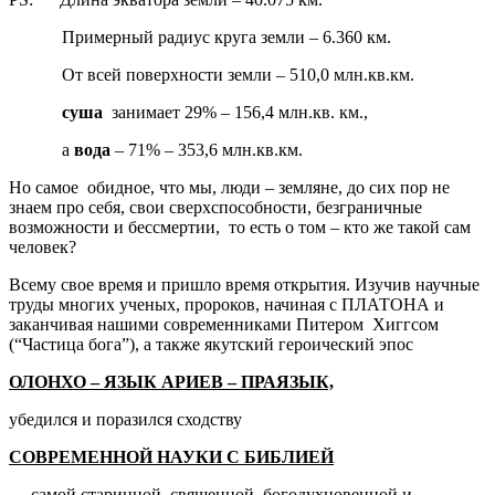
Примерный радиус круга земли – 6.360 км.
От всей поверхности земли – 510,0 млн.кв.км.
суша
занимает 29% – 156,4 млн.кв. км.,
а
вода
– 71% – 353,6 млн.кв.км.
Но самое обидное, что мы, люди – земляне, до сих пор не
знаем про себя, свои сверхспособности, безграничные
возможности и бессмертии, то есть о том – кто же такой сам
человек?
Всему свое время и пришло время открытия. Изучив научные
труды многих ученых, пророков, начиная с ПЛАТОНА и
заканчивая нашими современниками Питером Хиггсом
(“Частица бога”), а также якутский героический эпос
ОЛОНХО – ЯЗЫК АРИЕВ – ПРАЯЗЫК,
убедился и поразился сходству
СОВРЕМЕННОЙ НАУКИ С БИБЛИЕЙ
— самой старинной, священной, богодухновенной и