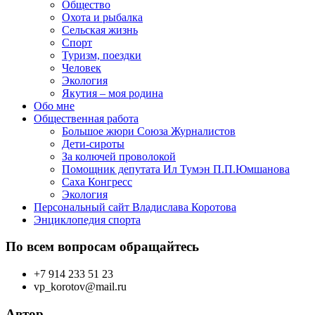
Общество
Охота и рыбалка
Сельская жизнь
Спорт
Туризм, поездки
Человек
Экология
Якутия – моя родина
Обо мне
Общественная работа
Большое жюри Союза Журналистов
Дети-сироты
За колючей проволокой
Помощник депутата Ил Тумэн П.П.Юмшанова
Саха Конгресс
Экология
Персональный сайт Владислава Коротова
Энциклопедия спорта
По всем вопросам обращайтесь
+7 914 233 51 23
vp_korotov@mail.ru
Автор