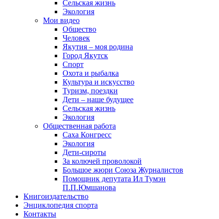
Сельская жизнь
Экология
Мои видео
Общество
Человек
Якутия – моя родина
Город Якутск
Спорт
Охота и рыбалка
Культура и искусство
Туризм, поездки
Дети – наше будущее
Сельская жизнь
Экология
Общественная работа
Саха Конгресс
Экология
Дети-сироты
За колючей проволокой
Большое жюри Союза Журналистов
Помощник депутата Ил Тумэн
П.П.Юмшанова
Книгоиздательство
Энциклопедия спорта
Контакты