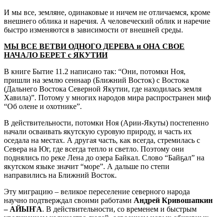
И мы все, земляне, одинаковые и ничем не отличаемся, кроме
внешнего облика и наречия. А человеческий облик и наречие
быстро изменяются в зависимости от внешней среды.
МЫ ВСЕ ВЕТВИ ОДНОГО ДЕРЕВА и ОНА СВОЕ
НАЧАЛО БЕРЕТ с ЯКУТИИ
В книге Бытие 11.2 написано так: “Они, потомки Ноя,
пришли на землю сеннаар (Ближний Восток) с Востока
(Дальнего Востока Северной Якутии, где находилась земля
Хавила)”. Потому у многих народов мира распространен миф
“Об олене и охотнике”.
В действительности, потомки Ноя (Арии-Якуты) постепенно
начали осваивать якутскую суровую природу, и часть их
оседала на местах. А другая часть, как всегда, стремилась с
Севера на Юг, где всегда тепло и светло. Поэтому они
поднялись по реке Лена до озера Байкал. Слово “Байҕал” на
якутском языке значит “море”. А дальше по степи
направились на Ближний Восток.
Эту миграцию – великое переселение северного народа
научно подтверждал своими работами
Андрей Кривошапкин
– АЙЫҤА
. В действительности, со временем и быстрым