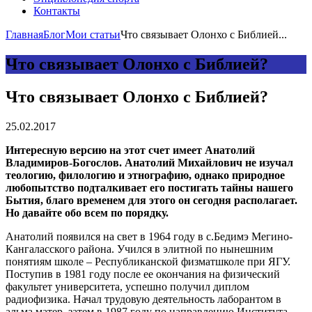
Контакты
Главная
Блог
Мои статьи
Что связывает Олонхо с Библией...
Что связывает Олонхо с Библией?
Что связывает Олонхо с Библией?
25.02.2017
Интересную версию на этот счет имеет Анатолий
Владимиров-Богослов. Анатолий Михайлович не изучал
теологию, филологию и этнографию, однако природное
любопытство подталкивает его постигать тайны нашего
Бытия, благо временем для этого он сегодня располагает.
Но давайте обо всем по порядку.
Анатолий появился на свет в 1964 году в с.Бедимэ Мегино-
Кангаласского района. Учился в элитной по нынешним
понятиям школе – Республиканской физматшколе при ЯГУ.
Поступив в 1981 году после ее окончания на физический
факультет университета, успешно получил диплом
радиофизика. Начал трудовую деятельность лаборантом в
альма матер, затем в 1987 году по направлению Института