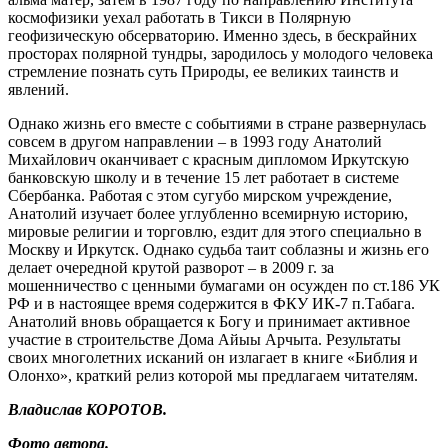
космофизики уехал работать в Тикси в Полярную
геофизическую обсерваторию. Именно здесь, в бескрайних
просторах полярной тундры, зародилось у молодого человека
стремление познать суть Природы, ее великих таинств и
явлений.
Однако жизнь его вместе с событиями в стране развернулась
совсем в другом направлении – в 1993 году Анатолий
Михайлович оканчивает с красным дипломом Иркутскую
банковскую школу и в течение 15 лет работает в системе
Сбербанка. Работая с этом сугубо мирском учреждение,
Анатолий изучает более углубленно всемирную историю,
мировые религии и торговлю, ездит для этого специально в
Москву и Иркутск. Однако судьба таит соблазны и жизнь его
делает очередной крутой разворот – в 2009 г. за
мошенничество с ценными бумагами он осужден по ст.186 УК
РФ и в настоящее время содержится в ФКУ ИК-7 п.Табага.
Анатолий вновь обращается к Богу и принимает активное
участие в строительстве Дома Айыы Арчыта. Результаты
своих многолетних исканий он излагает в книге «Библия и
Олонхо», краткий релиз которой мы предлагаем читателям.
Владислав КОРОТОВ.
Фото автора.