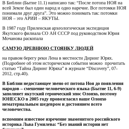
В Библии (Бытие 11.1) написано так: “После потопа НОЯ на
всей Земле был один народ и одно наречие. Все потомки НОЯ
понимали друг друга”. Это можно понимать так: потомки
НОЯ – это АРИИ – ЯКУТЫ.
В 1987 году Приленская археологическая экспедиция
Якутского филиала СО АН СССР под руководством Юрия
Мочанова раскопала
САМУЮ ДРЕВНЮЮ СТОЯНКУ ЛЮДЕЙ
на правом берегу реки Лена в местности Диринг Юрях.
(Подробнее об этом историческом событии можно прочитать
статью “Тайна Диринг Юряха” в журнале “Discovery”, 07-
2012, стр.40).
В Библии недостающее звено от потопа Ноя до появления
народов – смешение человеческого языка (Бытие 11, 6-9)
заполняет якутский героический эпос Олонхо, поэтому
ЮНЕСКО в 2005 году провозгласил наше Олонхо
нематериальным шедевром и достоянием всего
человечества.
вспомним известное изречение знаменитого российского
историка Льва Гумилева: “Без знаний истории нет