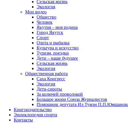
Сельская жизнь
Экология
Мои видео
Общество
Человек
Якутия – моя родина
Город Якутск
Спорт
Охота и рыбалка
Культура и искусство
Туризм, поездки
Дети – наше будущее
Сельская жизнь
Экология
Общественная работа
Саха Конгресс
Экология
Дети-сироты
За колючей проволокой
Большое жюри Союза Журналистов
Помощник депутата Ил Тумэн П.П.Юмшанов
Книгоиздательство
Энциклопедия спорта
Контакты