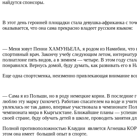
найдутся спонсоры.
В этот день героиней площадки стала девушка-африканка с точ
оказывается, что она сама прекрасно владеет русским языком:
— Меня зовут Пенни ХАМУНЬЕЛА, я родом из Намибии, что в 
спортивный врач. Закончу учебу следующим летом, интернатуру
полиатлоне пять видов, а в зимнем — четыре. В этом году стала
понравился. Вернусь домой, буду думать, как развивать его в 
Еще одна спортсменка, неизменно привлекающая внимание вс
— Сама я из Польши, но в роду немецкие корни. В последние г
люблю эту марку (хохочет). Работаю спасателем на воде и учи
увлеклась не так давно, впервые участвовала в чемпионате По
чемпионата мира в Кыргызстане. Ближайшие планы — успешно в
своей стране, буду обучать детей в школе, проводить занятия д
Полной противоположностью Клаудии является Агнешка КОРЫЦ
этом она имеет больший опыт в спорте.