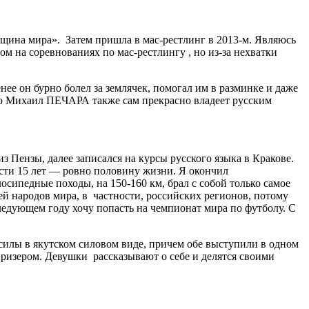
нщина мира». Затем пришла в мас-рестлинг в 2013-м. Являюсь
м на соревнованиях по мас-рестлингу , но из-за нехватки
ее он бурно болел за землячек, помогал им в разминке и даже
о Михаил ПЕЧАРА также сам прекрасно владеет русским
 Пензы, далее записался на курсы русского языка в Кракове.
ости 15 лет — ровно половину жизни. Я окончил
осипедные походы, на 150-160 км, брал с собой только самое
ей народов мира, в частности, российских регионов, потому
следующем году хочу попасть на чемпионат мира по футболу. С
силы в якутском силовом виде, причем обе выступили в одном
изером. Девушки рассказывают о себе и делятся своими