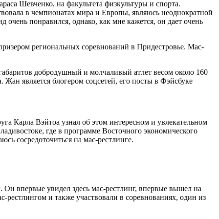
раса Шевченко, на факультета физкультуры и спорта.
аствовала в чемпионатах мира и Европы, являюсь неоднократной
 очень понравился, однако, как мне кажется, он дает очень
 призером региональных соревнований в Придестровье. Мас-
габаритов добродушный и молчаливый атлет весом около 160
. Жан является блогером соцсетей, его посты в Фэйсбуке
руга Карла Вэйтоа узнал об этом интересном и увлекательном
Владивостоке, где в программе Восточного экономического
аюсь сосредоточиться на мас-рестлинге.
 Он впервые увидел здесь мас-рестлинг, впервые вышел на
с-рестлингом и также участвовали в соревнованиях, один из