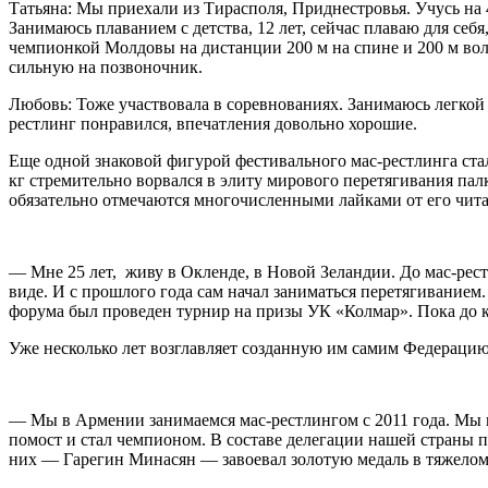
Татьяна: Мы приехали из Тирасполя, Приднестровья. Учусь на 
Занимаюсь плаванием с детства, 12 лет, сейчас плаваю для се
чемпионкой Молдовы на дистанции 200 м на спине и 200 м вольн
сильную на позвоночник.
Любовь: Тоже участвовала в соревнованиях. Занимаюсь легкой
рестлинг понравился, впечатления довольно хорошие.
Еще одной знаковой фигурой фестивального мас-рестлинга с
кг стремительно ворвался в элиту мирового перетягивания пал
обязательно отмечаются многочисленными лайками от его чита
— Мне 25 лет, живу в Окленде, в Новой Зеландии. До мас-рест
виде. И с прошлого года сам начал заниматься перетягивание
форума был проведен турнир на призы УК «Колмар». Пока до кон
Уже несколько лет возглавляет созданную им самим Федера
— Мы в Армении занимаемся мас-рестлингом с 2011 года. Мы 
помост и стал чемпионом. В составе делегации нашей страны п
них — Гарегин Минасян — завоевал золотую медаль в тяжелом