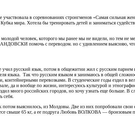
е участвовала в соревнованиях стронгменов «Самая сильная же
убка мира. Хотела бы тренировать детей и заниматься судейство
олодой человек, которого мы ранее мы не видели, но тем не мен
ВАНДОВСКИ помочь с переводом. но с удивлением выясняю, чт
 учил русский язык, потом в общежитии жил с русским парнем из
теля языка. Так что русским языком я занимаюсь в общей сложн
и, контейнерными перевозками. В студенческие годы ездил в вел
вале, да и вообще по жизни, интересуюсь культурой и этнографи
ездил много российских городов, но хочу узнать еще больше. В 
ь себя.
 потом выяснилось, из Молдовы. Две из них попробовали свои 
есе свыше 65 кг, а ее подруга Любовь ВОЛКОВА — бронзовым пр