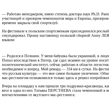
— Работаю менеджером, имею степень доктора наук Ph.D. Ране
участницей и призером чемпионатов мира и Европы, призером К
времени закрыла свой спортклуб.
На фестивале к польским спортсменкам присоединился рослый м
секундировал. Прошу наставницу польской сборной Анну ЛЕ
языком:
— Родился в Познани. У меня бабушка была украинкой, в лицее
Попал впоследствии в Питер, где сдал экзамен на уровне носи
политехнический институт, сейчас работаю в области логистик
необходимое и вперед. Мой рекорд — 334 км в сутки. На фести
что русская культура — это мое самое большое увлечение. Объ
мас-рестлингом познакомился только здесь и решил попробоват
Вчера на площадку к нам пришли три подружки-красавицы, как
весе и одна из них Татьяна ПЕРСТНЕВА стала чемпионкой в в
впечатлениями от якутского мас-рестлинга: