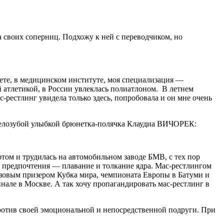
а своих соперниц. Подхожу к ней с переводчиком, но
те, в медицинском институте, моя специализация —
й атлетикой, в России увлеклась полиатлоном. В летнем
с-рестлинг увидела только здесь, попробовала и он мне очень
белозубой улыбкой брюнетка-полячка Клаудиа ВИЧОРЕК:
ртом и трудилась на автомобильном заводе БМВ, с тех пор
е предпочтения — плавание и толкание ядра. Мас-рестлингом
онзовым призером Кубка мира, чемпионата Европы в Батуми и
але в Москве. А так хочу пропагандировать мас-рестлинг в
отив своей эмоциональной и непосредственной подруги. При