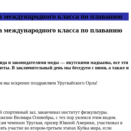
а международного класса по плаванию
а международного класса по плаванию
вида и законодателями моды — якутскими мадьыны, все эти
еты. В заключительный день мы беседуем с ними, а также и
м мы искренне поздравляем Уругвайского Орла!
й спортивный зал, заканчивал институт физкультуры.
азилии Вилмара Оливейры, с тех пор увлекся этим видом.
 Я сам чемпион Уругвая, призер Южной Америки, участвовал в
ять участие во втором-третьем этапах Кубка мира, если