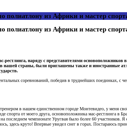
по полиатлону из Африки и мастер спорт
по полиатлону из Африки и мастер спорт
с-рестлинга, наряду с представителями основоположников 
ов нашей страны, были приглашены также и иностранные атл
ударств.
тальных соревнований, победив в труднейших поединках, с че
ь тренером в нашем единственном городе Монтевидео, у меня сво
де спорта от моего друга, основоположника мас-рестлинга в Бр
ев, на последнем чемпионате Уругвая было более 60 участников.
сь, здесь круто! Впервые увидел снег в горах. Постараюсь прин