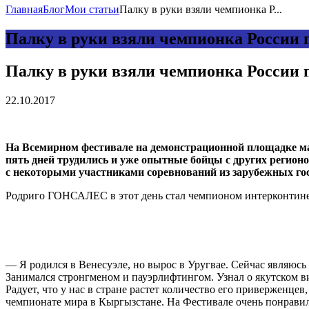
Главная
Блог
Мои статьи
Палку в руки взяли чемпионка Р...
Палку в руки взяли чемпионка России 
Палку в руки взяли чемпионка России 
22.10.2017
На Всемирном фестивале на демонстрационной площадке ма
пять дней трудились и уже опытные бойцы с других регион
с некоторыми участниками соревнований из зарубежных гос
Родриго ГОНСАЛЕС в этот день стал чемпионом интерконтинен
— Я родился в Венесуэле, но вырос в Уругвае. Сейчас являюс
Занимался стронгменом и пауэрлифтингом. Узнал о якутском ви
Радует, что у нас в стране растет количество его приверженц
чемпионате мира в Кыргызстане. На Фестивале очень понравило