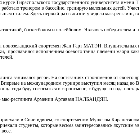
4 курсе Тираспольского государственного университета имени Та
бя, работаю тренером в бассейне, тренирую маленьких детей. Уч
ым стилем. Здесь первый раз в жизни увидела мас-рестлинг, вид
 атлетикой, баскетболом и волейболом. Являюсь победителем и
тал новозеландский спортсмен Жан Гарт МАТЭН. Внушительных 
ки, прославился исполнением боевого танца племени маори хака
телей.
линга занимался регби. На состязаниях стронгменов от своего д
м. Впервые на международном турнире выступил месяц назад во 
ца года буду состязаться в стронгмене, с будущего года постар
цию мас-рестлинга Армении Артавазд НАЛБАНДЯН.
приехали в Сочи вдвоем, со спортсменом Мушегом Карапетяном.
риехали студенты, которые весьма заинтересовались якутским ма
 весе.