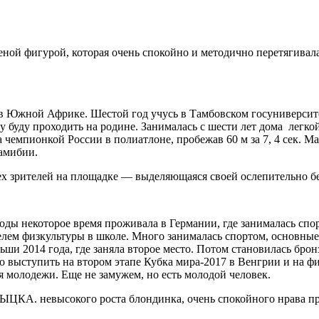
еной фигурой, которая очень спокойно и методично перетягивал
Южной Африке. Шестой год учусь в Тамбовском госуниверсите
 буду проходить на родине. Занималась с шести лет дома легко
 чемпионкой России в полиатлоне, пробежав 60 м за 7, 4 сек. Ма
Намибии.
ех зрителей на площадке — выделяющаяся своей ослепительно 
оды некоторое время проживала в Германии, где занималась спо
телем физкультуры в школе. Много занималась спортом, основны
льши 2014 года, где заняла второе место. Потом становилась бр
ыступить на втором этапе Кубка мира-2017 в Венгрии и на фин
ля молодежи. Еще не замужем, но есть молодой человек.
КА. невысокого роста блондинка, очень спокойного нрава пр