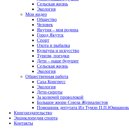
Сельская жизнь
Экология
Мои видео
Общество
Человек
Якутия – моя родина
Город Якутск
Спорт
Охота и рыбалка
Культура и искусство
Туризм, поездки
Дети – наше будущее
Сельская жизнь
Экология
Общественная работа
Саха Конгресс
Экология
Дети-сироты
За колючей проволокой
Большое жюри Союза Журналистов
Помощник депутата Ил Тумэн П.П.Юмшанов
Книгоиздательство
Энциклопедия спорта
Контакты