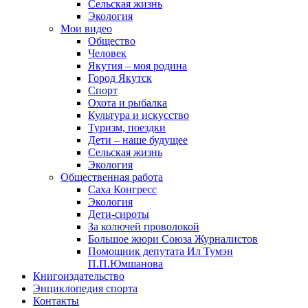
Сельская жизнь
Экология
Мои видео
Общество
Человек
Якутия – моя родина
Город Якутск
Спорт
Охота и рыбалка
Культура и искусство
Туризм, поездки
Дети – наше будущее
Сельская жизнь
Экология
Общественная работа
Саха Конгресс
Экология
Дети-сироты
За колючей проволокой
Большое жюри Союза Журналистов
Помощник депутата Ил Тумэн
П.П.Юмшанова
Книгоиздательство
Энциклопедия спорта
Контакты