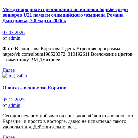
Международные соревнования по вольной борьбе среди
юниоров U21 памяти олимпийского чемпиона Романа
Дмитриева, 7-8 марта 2026 г.
07.03.2026
от
admin
Фото Владислава Коротова 1 день Утренняя программа
https://vk.com/album198528372_310192611 Возложение цветов
к памятнику Р.М.Дмитриев ...
Далее
Олонхо – вечное эхо Евразии
05.12.2025
от
admin
Сегодня вечером побывал на спектакле «Олонхо – вечное эхо
Евразии» и просто в восторге, давно не испытывал такого
удовольствия. Действительно, вс ...
Далее