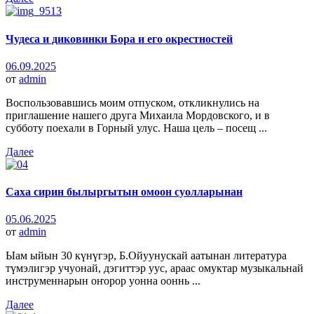
Чудеса и диковинки Бора и его окрестностей
06.09.2025
от
admin
Воспользовавшись моим отпуском, откликнулись на
приглашение нашего друга Михаила Мордовского, и в
субботу поехали в Горный улус. Наша цель – посещ ...
Далее
Саха сирин былыргытын омоон суолларынан
05.06.2025
от
admin
Ыам ыйын 30 күнүгэр, Б.Ойуунускай аатынан литература
түмэлигэр учуонай, дэгиттэр уус, араас омуктар музыкальнай
инструменнарын оҥорор уонна ооннь ...
Далее