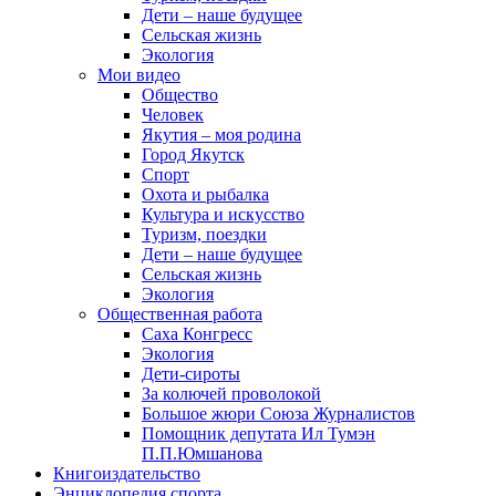
Дети – наше будущее
Сельская жизнь
Экология
Мои видео
Общество
Человек
Якутия – моя родина
Город Якутск
Спорт
Охота и рыбалка
Культура и искусство
Туризм, поездки
Дети – наше будущее
Сельская жизнь
Экология
Общественная работа
Саха Конгресс
Экология
Дети-сироты
За колючей проволокой
Большое жюри Союза Журналистов
Помощник депутата Ил Тумэн
П.П.Юмшанова
Книгоиздательство
Энциклопедия спорта