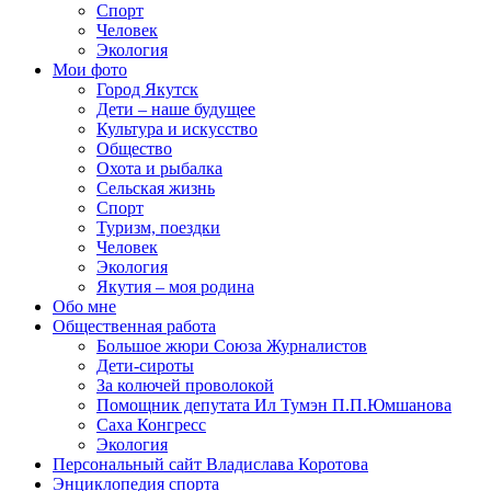
Спорт
Человек
Экология
Мои фото
Город Якутск
Дети – наше будущее
Культура и искусство
Общество
Охота и рыбалка
Сельская жизнь
Спорт
Туризм, поездки
Человек
Экология
Якутия – моя родина
Обо мне
Общественная работа
Большое жюри Союза Журналистов
Дети-сироты
За колючей проволокой
Помощник депутата Ил Тумэн П.П.Юмшанова
Саха Конгресс
Экология
Персональный сайт Владислава Коротова
Энциклопедия спорта