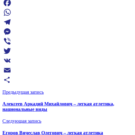
Facebook
WhatsApp
Telegram
Messenger
Viber
Twitter
VK
Email
Отправить
Предыдущая запись
Алексеев Аркадий Михайлович – легкая атлетика,
национальные виды
Следующая запись
Егоров Вячеслав Олегович – легкая атлетика