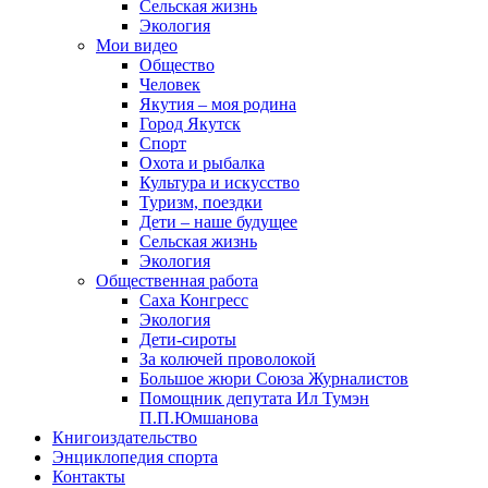
Сельская жизнь
Экология
Мои видео
Общество
Человек
Якутия – моя родина
Город Якутск
Спорт
Охота и рыбалка
Культура и искусство
Туризм, поездки
Дети – наше будущее
Сельская жизнь
Экология
Общественная работа
Саха Конгресс
Экология
Дети-сироты
За колючей проволокой
Большое жюри Союза Журналистов
Помощник депутата Ил Тумэн
П.П.Юмшанова
Книгоиздательство
Энциклопедия спорта
Контакты