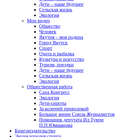
Дети – наше будущее
Сельская жизнь
Экология
Мои видео
Общество
Человек
Якутия – моя родина
Город Якутск
Спорт
Охота и рыбалка
Культура и искусство
Туризм, поездки
Дети – наше будущее
Сельская жизнь
Экология
Общественная работа
Саха Конгресс
Экология
Дети-сироты
За колючей проволокой
Большое жюри Союза Журналистов
Помощник депутата Ил Тумэн
П.П.Юмшанова
Книгоиздательство
Энциклопедия спорта