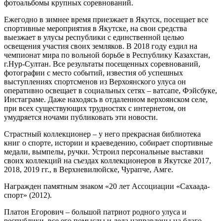
фотоальбомы крупных соревнований.
Ежегодно в зимнее время приезжает в Якутск, посещает все
спортивные мероприятия в Якутске, на свои средства
выезжает в улусы республики с единственной целью
освещения участия своих земляков. В 2018 году ездил на
чемпионат мира по вольной борьбе в Республику Казахстан,
г.Нур-Султан. Все результаты посещенных соревнований,
фотографии с место событий, известия об успешных
выступлениях спортсменов из Верхоянского улуса он
оперативно освещает в социальных сетях – ватсапе, Фэйсбуке,
Инстаграме. Даже находясь в отдаленном верхоянском селе,
при всех существующих трудностях с интернетом, он
умудряется ночами публиковать эти новости.
Страстный коллекционер – у него прекрасная библиотека
книг о спорте, истории и краеведению, собирает спортивные
медали, вымпелы, ручки. Устроил персональные выставки
своих коллекций на съездах коллекционеров в Якутске 2017,
2018, 2019 гг., в Верхневилюйске, Чурапче, Амге.
Награжден памятным знаком «20 лет Ассоциации «Сахаада-
спорт» (2012).
Платон Егорович – большой патриот родного улуса и
республики, все его помыслы и дела направлены на благо