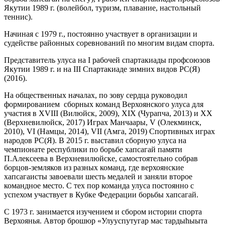
Якутии 1989 г. (волейбол, туризм, плавание, настольный
теннис).
Начиная с 1979 г., постоянно участвует в организации и
судействе районных соревнований по многим видам спорта.
Представитель улуса на I рабочей спартакиады профсоюзов
Якутии 1989 г. и на III Спартакиаде зимних видов РС(Я)
(2016).
На общественных началах, по зову сердца руководил
формированием сборных команд Верхоянского улуса для
участия в XVIII (Вилюйск, 2009), XIX (Чурапча, 2013) и XX
(Верхневилюйск, 2017) Играх Манчаары, V (Олекминск,
2010), VI (Намцы, 2014), VII (Амга, 2019) Спортивных играх
народов РС(Я). В 2015 г. выставил сборную улуса на
чемпионате республики по борьбе хапсагай памяти
П.Алексеева в Верхневилюйске, самостоятельно собрав
борцов-земляков из разных команд, где верхоянские
хапсагаисты завоевали шесть медалей и заняли второе
командное место. С тех пор команда улуса постоянно с
успехом участвует в Кубке Федерации борьбы хапсагай.
С 1973 г. занимается изучением и сбором истории спорта
Верхоянья. Автор брошюр «Улууспутугар мас тардыһыыта