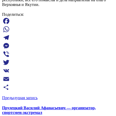
Верхоянья и Якутии.
Поделиться:
Facebook
WhatsApp
Telegram
Messenger
Viber
Twitter
VK
Email
Отправить
Предыдущая запись
Прудецкий Василий Афанасьевич — организатор,
спортсмен-экстремал