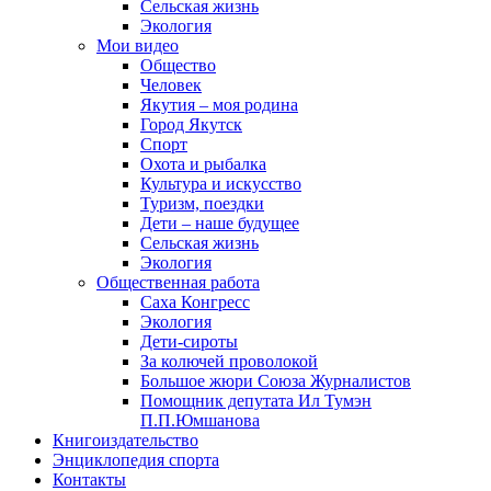
Сельская жизнь
Экология
Мои видео
Общество
Человек
Якутия – моя родина
Город Якутск
Спорт
Охота и рыбалка
Культура и искусство
Туризм, поездки
Дети – наше будущее
Сельская жизнь
Экология
Общественная работа
Саха Конгресс
Экология
Дети-сироты
За колючей проволокой
Большое жюри Союза Журналистов
Помощник депутата Ил Тумэн
П.П.Юмшанова
Книгоиздательство
Энциклопедия спорта
Контакты