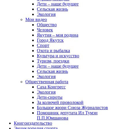
Дети – наше будущее
Сельская жизнь
Экология
Мои видео
Общество
Человек
Якутия – моя родина
Город Якутск
Спорт
Охота и рыбалка
Культура и искусство
Туризм, поездки
Дети – наше будущее
Сельская жизнь
Экология
Общественная работа
Саха Конгресс
Экология
Дети-сироты
За колючей проволокой
Большое жюри Союза Журналистов
Помощник депутата Ил Тумэн
П.П.Юмшанова
Книгоиздательство
Энциклопедия спорта