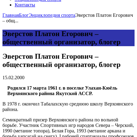
Контакты
Главная
Блог
Энциклопедия спорта
Эверстов Платон Егорович
– общ...
Эверстов Платон Егорович –
общественный организатор, блогер
Эверстов Платон Егорович –
общественный организатор, блогер
15.02.2000
Родился 17 марта 1961 г. в поселке Улахан-Кюёль
Верхоянского района Якутской АССР.
В 1978 г. окончил Табалахскую среднюю школу Верхоянского
района
.
Семикратный призер Верхоянского района по вольной
борьбе. Участник Спортивных игр народов Севера – Черский,
1990 (метание топора), Белая Гора, 1993 (метание аркана и
борьба хапсагай на снегу), I рабочей спартакиады профсоюзов