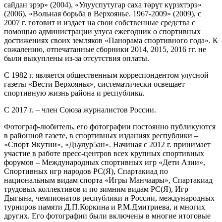
сайдан эрэр» (2004), «Улууспутугар саха төрүт күрэхтэрэ»
(2006), «Вольная борьба в Верхоянье. 1967-2009» (2009), с
2007 г. готовит и издает на свои собственные средства с
помощью администрации улуса ежегодник о спортивных
достижениях своих земляков «Панорама спортивного года». К
сожалению, отпечатанные сборники 2014, 2015, 2016 гг. не
были выкуплены из-за отсутствия оплаты.
С 1982 г. является общественным корреспондентом улусной
газеты «Вести Верхоянья», систематически освещает
спортивную жизнь района и республик
и.
С 2017 г. – член Союза журналистов России.
Фотограф-любитель, его фотографии постоянно публикуются
в районной газете, в спортивных изданиях республики –
«Спорт Якутии», «Дьулур5ан». Начиная с 2012 г. принимает
участие в работе пресс-центров всех крупных спортивных
форумов – Международных спортивных игр «Дети Азии»,
Спортивных игр народов РС(Я), Спартакиад по
национальным видам спорта «Игры Манчаары», Спартакиад
трудовых коллективов и по зимним видам РС(Я), Игр
Дыгына, чемпионатов республики и России, международных
турниров памяти Д.П.Коркина и Р.М.Дмитриева, и многих
других. Его фотографии были включены в многие итоговые