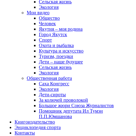
Сельская жизнь
Экология
Мои видео
Общество
Человек
Якутия – моя родина
Город Якутск
Спорт
Охота и рыбалка
Культура и искусство
Туризм, поездки
Дети – наше будущее
Сельская жизнь
Экология
Общественная работа
Саха Конгресс
Экология
Дети-сироты
За колючей проволокой
Большое жюри Союза Журналистов
Помощник депутата Ил Тумэн
П.П.Юмшанова
Книгоиздательство
Энциклопедия спорта
Контакты