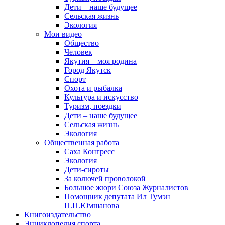
Дети – наше будущее
Сельская жизнь
Экология
Мои видео
Общество
Человек
Якутия – моя родина
Город Якутск
Спорт
Охота и рыбалка
Культура и искусство
Туризм, поездки
Дети – наше будущее
Сельская жизнь
Экология
Общественная работа
Саха Конгресс
Экология
Дети-сироты
За колючей проволокой
Большое жюри Союза Журналистов
Помощник депутата Ил Тумэн
П.П.Юмшанова
Книгоиздательство
Энциклопедия спорта