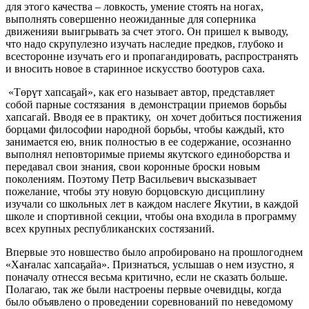
для этого качества – ловкость, умение стоять на ногах,
выполнять совершенно неожиданные для соперника
движенияи выигрывать за счет этого. Он пришел к выводу,
что надо скрупулезно изучать наследие предков, глубоко и
всесторонне изучать его и пропагандировать, распространять
и вносить новое в старинное искусство боотуров саха.
«Төрүт хапсаҕай», как его называет автор, представляет
собой парные состязания в демонстрации приемов борьбы
хапсагай. Вводя ее в практику, он хочет добиться постижения
борцами философии народной борьбы, чтобы каждый, кто
занимается ею, вник полностью в ее содержание, осознанно
выполнял неповторимые приемы якутского единоборства и
передавал свои знания, свои коронные броски новым
поколениям. Поэтому Петр Васильевич высказывает
пожелание, чтобы эту новую борцовскую дисциплину
изучали со школьных лет в каждом наслеге Якутии, в каждой
школе и спортивной секции, чтобы она входила в программу
всех крупных республиканских состязаний.
Впервые это новшество было апробировано на прошлогоднем
«Хаҥалас хапсаҕайа». Признаться, услышав о нем изустно, я
поначалу отнесся весьма критично, если не сказать больше.
Полагаю, так же были настроены первые очевидцы, когда
было объявлено о проведении соревнований по неведомому