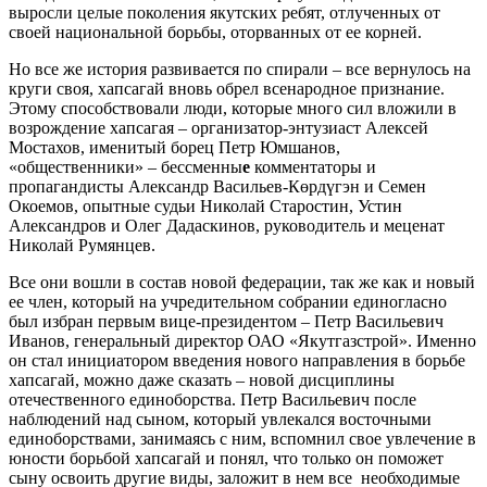
выросли целые поколения якутских ребят, отлученных от
своей национальной борьбы, оторванных от ее корней.
Но все же история развивается по спирали – все вернулось на
круги своя, хапсагай вновь обрел всенародное признание.
Этому способствовали люди, которые много сил вложили в
возрождение хапсагая – организатор-энтузиаст Алексей
Мостахов, именитый борец Петр Юмшанов,
«общественники» – бессменны
е
комментаторы и
пропагандисты Александр Васильев-Көрдүгэн и Семен
Окоемов, опытные судьи Николай Старостин, Устин
Александров и Олег Дадаскинов, руководитель и меценат
Николай Румянцев.
Все они вошли в состав новой федерации, так же как и новый
ее член, который на учредительном собрании единогласно
был избран первым вице-президентом – Петр Васильевич
Иванов, генеральный директор ОАО «Якутгазстрой». Именно
он стал инициатором введения нового направления в борьбе
хапсагай, можно даже сказать – новой дисциплины
отечественного единоборства. Петр Васильевич после
наблюдений над сыном, который увлекался восточными
единоборствами, занимаясь с ним, вспомнил свое увлечение в
юности борьбой хапсагай и понял, что только он поможет
сыну освоить другие виды, заложит в нем все необходимые