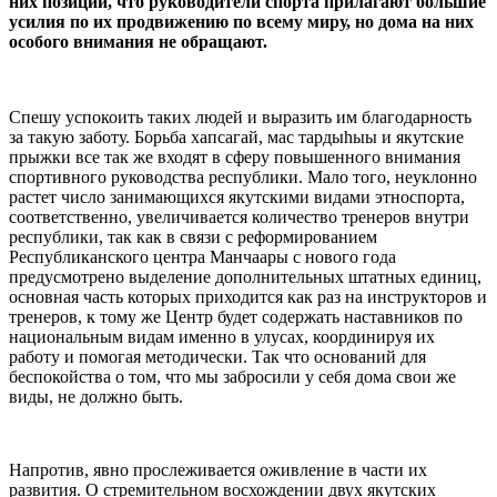
них позиции, что руководители спорта прилагают большие
усилия по их продвижению по всему миру, но дома на них
особого внимания не обращают.
Спешу успокоить таких людей и выразить им благодарность
за такую заботу. Борьба хапсагай, мас тардыһыы и якутские
прыжки все так же входят в сферу повышенного внимания
спортивного руководства республики. Мало того, неуклонно
растет число занимающихся якутскими видами этноспорта,
соответственно, увеличивается количество тренеров внутри
республики, так как в связи с реформированием
Республиканского центра Манчаары с нового года
предусмотрено выделение дополнительных штатных единиц,
основная часть которых приходится как раз на инструкторов и
тренеров, к тому же Центр будет содержать наставников по
национальным видам именно в улусах, координируя их
работу и помогая методически. Так что оснований для
беспокойства о том, что мы забросили у себя дома свои же
виды, не должно быть.
Напротив, явно прослеживается оживление в части их
развития. О стремительном восхождении двух якутских