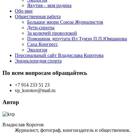
Якутия – моя родина
Обо мне
Общественная работа
Большое жюри Союза Журналистов
Дети-сироты
За колючей проволокой
Помощник депутата Ил Тумэн П.П.Юмшанова
Саха Конгресс
Экология
Персональный сайт Владислава Коротова
Энциклопедия спорта
По всем вопросам обращайтесь
+7 914 233 51 23
vp_korotov@mail.ru
Автор
Владислав Коротов
Журналист, фотограф, книгоиздатель и общественник.