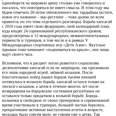
единоборств на мировую арену столько уже говорилось и
писалось, что повторяться не имеет смысла. В этом году мы
будем отмечать 20-летие обновленного мас тардыһыы (кстати,
новое его название – мас-рестлинг – тоже далеко не всем
нравится, но это тема отдельного разговора). Борьба хапсагай
с 2010 года имеет свою федерацию, свой календарный план,
куда входят 24 соревнований республиканского уровня,
предусмотрены и 12 международных, межконтинентальных
первенств и турниров, в том числе и в рамках V
Международных спортивных игр «Дети Азии». Якутские
прыжки тоже начинают «подниматься на крыло», они лишь
ждут своего часа.
Вспомним, что в расцвет эпохи развитого социализма
десятилетиями хапсагай если не запрещали, так признавали
его лишь народной игрой, забавой ысыахов. После
блистательных побед наших борцов тысячи юношей
потянулись в вольную борьбу, хапсагай остался только на
тюсюлгэ ысыахов, а затем в течение многих лет после
возвращения на борцовские состязания республики он
оставался только придатком к вольной борьбе. Борцы-
вольники в свободное от своих тренировок и соревнований
время участвовали в турнирах, большей частью боролись
прекратившие активные выступления атлеты в возрасте,
молодых было совсем мало, не говоря уже о детях. Так