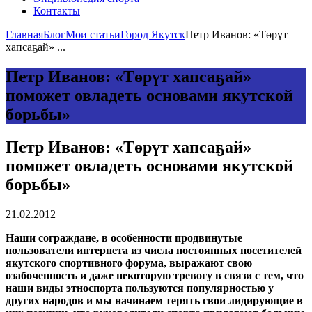
Контакты
Главная
Блог
Мои статьи
Город Якутск
Петр Иванов: «Төрүт
хапсаҕай» ...
Петр Иванов: «Төрүт хапсаҕай»
поможет овладеть основами якутской
борьбы»
Петр Иванов: «Төрүт хапсаҕай»
поможет овладеть основами якутской
борьбы»
21.02.2012
Наши сограждане, в особенности продвинутые
пользователи интернета из числа постоянных посетителей
якутского спортивного форума, выражают свою
озабоченность и даже некоторую тревогу в связи с тем, что
наши виды этноспорта пользуются популярностью у
других народов и мы начинаем терять свои лидирующие в