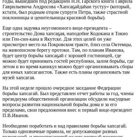
годы, вышедшей под редакцией Н.Н.Тарского книги Гаврила
Гаврильевича Андросова «Хапсаҕайдаhан тустуу» (который,
кстати, был родным отцом супруги Петра, также страстной
поклонницы и ценительницы красивой борьбы).
Еще одна задумка неугомонного вице-президента –
строительство Дома хапсаҕая, наподобие Кодокана в Токио
или Ген-син-кана в Якутске. Для этих целей он уже
присмотрел место на Покровском тракте, близ села Октемцы,
на живописном берегу протоки. Там, по планам Иванова,
будет центр борьбы хапсаҕай с хорошей гостиницей, где
можно будет принимать гостей республики, залом борьбы, где
летом и во время каникул можно будет организовывать сборы
для юных хапсагаистов. Также есть планы организовать там
музей хапсагая.
На этой неделе прошло очередное заседание Федерации
борьбы хапсагай. Был представлен отчет работы за год, члены
президиума общественной организации обсудили насущные
вопросы развития национальной борьбы дома и за его
пределами, свои предложения внес и первый вице-президент
П.В.Иванов.
Необходимо поработать и над правилами борьбы хапсагай.
Только однозначные правила, не допускающие разных
толкований, и проистекающий из них честный поединок