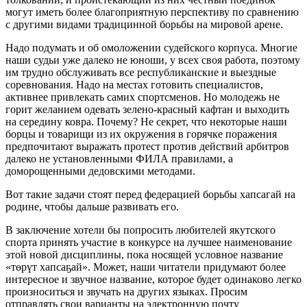
могут иметь более благоприятную перспективу по сравнению
с другими видами традицинной борьбы на мировой арене.
Надо подумать и об омоложении судейского корпуса. Многие
наши судьи уже далеко не юноши, у всех своя работа, поэтому
им трудно обслуживать все республиканские и выездные
соревнования. Надо на местах готовить специалистов,
активнее привлекать самих спортсменов. Но молодежь не
горит желанием одевать зелено-красный кафтан и выходить
на середину ковра. Почему? Не секрет, что некоторые наши
борцы и товарищи из их окружения в горячке поражения
предпочитают выражать протест против действий арбитров
далеко не установленными ФИЛА правилами, а
доморощенными дедовскими методами.
Вот такие задачи стоят перед федерацией борьбы хапсагай на
родине, чтобы дальше развивать его.
В заключение хотели бы попросить любителей якутского
спорта принять участие в конкурсе на лучшее наименование
этой новой дисциплины, пока носящей условное название
«төрүт хапсаҕай». Может, наши читатели придумают более
интересное и звучное название, которое будет одинаково легко
произноситься и звучать на других языках. Просим
отправлять свои варианты на электронную почту