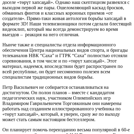
доселе «төрүт хапсаҕай». Однако наш скептицизм развеялся с
выходом первой же пары. Ошеломляющий каскад бросков,
обманных финтов и классных коронных приемов «от
создателя». Прямо-таки живая антология борьбы хапсаҕай в
формате 3D! Наши телевизионщики потом сделали блестящий
видеоклип, который мы всегда демонстрируем во время
выездов – реакция на него отличная.
Нынче также и специалисты отдела информационного
обеспечения Центра национальных видов спорта, и бригады
телеканалов НВК “Саха” и ГТРК “Саха” полностью отсняли
соревнования, в том числе и по «төрүт хапсаҕай». Этот
материал, надеемся, впоследствии будет распространен по
всей республике, он будет несомненно полезен всем
специалистам традиционных видов борьбы.
Петр Васильевич не собирается останавливаться на
достигнутом. Он полон планов – вместе с кандидатом
педагогических наук, участником Олимпийских игр
Владимиром Гаврильевичем Торговкиным они намерены
работать над созданием иллюстрированного учебника по
«төрүт хапсаҕай», который, я уверен, сразу же по выходу
может стать самым настоящим бестселлером.
Он планирует помочь переизданию весьма популярной в 60-е